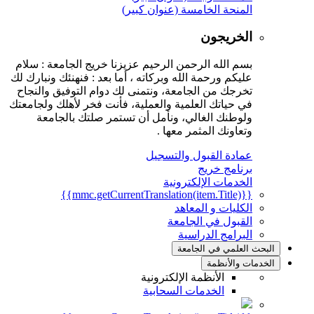
المنحة الخامسة (عنوان كبير)
الخريجون
بسم الله الرحمن الرحيم عزيزنا خريج الجامعة : سلام
عليكم ورحمة الله وبركاته ، أما بعد : فنهنئك ونبارك لك
تخرجك من الجامعة، ونتمنى لك دوام التوفيق والنجاح
في حياتك العلمية والعملية، فأنت فخر لأهلك ولجامعتك
ولوطنك الغالي، ونأمل أن تستمر صلتك بالجامعة
وتعاونك المثمر معها .
عمادة القبول والتسجيل
برنامج خريج
الخدمات الإلكترونية
{{mmc.getCurrentTranslation(item.Title)}}
الكليات و المعاهد
القبول في الجامعة
البرامج الدراسية
البحث العلمي في الجامعة
الخدمات والأنظمة
الأنظمة الإلكترونية
الخدمات السحابية