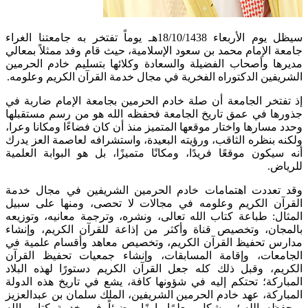
​سيظل يوم الأربعاء 18/10/1438هـ يوماً تفتخر به جامعتنا الغراء
جامعة الإمام محمد بن سعود الإسلامية، حيث قام وفد ممثلاً بمعالي
مديرها وأصحاب الفضيلة والسعادة وكلائها بتسليم خادم الحرمين
الشريفين الدكتوراه الفخرية في مجال خدمة القرآن الكريم وعلومه.
إذ تفتخر الجامعة أن صلة خادم الحرمين بجامعة الإمام ضاربة في
جذورها في عمق تاريخ الجامعة فحفظه الله هو من رسم مستقبلها
وحدد مسارها واختار موقعها المتميز منذ أن كان فضاءًا ومكانا وعرا،
ولكنه بنظره الثاقب، ورؤيته البعيدة، واستشرافه لعاصمة العز يدرك
أنه سيكون موقعًا فريدًا، ومكانًا متميزًا، بل هو البوابة العلمية
للرياض.
وقد تعددت اهتمامات خادم الحرمين الشريفين في مجال خدمة
القرآن الكريم وعلومه في مجالات لا تحصى، ومنها على سبيل
المثال: طباعة كتاب الله تعالى، ونشره، وترجمة معانيه، وتوزيعه
بالمجان، وتخصيص قناة وأكثر من إذاعة للقرآن الكريم، وإنشاء
مدارس تحفيظ القرآن الكريم، وتخصيص معاهد وأقسام علمية في
الجامعات، وإقامة المسابقات، وإنشاء جمعيات تحفيظ القرآن
الكريم، وقبل ذلك كله جعل القرآن الكريم دستورًا لهذه البلاد
المباركة؛ تحتكم إليه في شؤونها كافة، يشع في تاريخ هذه الدولة
المباركة، عهد خادم الحرمين الشريفين، الملك سلمان بن عبدالعزيز
- حفظه الله-؛ ويشكل معلمًا بارزًا مضيئاً في خدمة كتاب الله