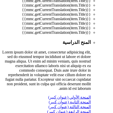
{{mmc.getCurrentTranslation(item.Title)}}
{{mmc.getCurrentTranslation(item.Title)}}
{{mmc.getCurrentTranslation(item.Title)}}
{{mmc.getCurrentTranslation(item.Title)}}
{{mmc.getCurrentTranslation(item.Title)}}
{{mmc.getCurrentTranslation(item.Title)}}
{{mmc.getCurrentTranslation(item.Title)}}
{{mmc.getCurrentTranslation(item.Title)}}
المنح الدراسية
Lorem ipsum dolor sit amet, consectetur adipisicing elit,
sed do eiusmod tempor incididunt ut labore et dolore
magna aliqua. Ut enim ad minim veniam, quis nostrud
exercitation ullamco laboris nisi ut aliquip ex ea
commodo consequat. Duis aute irure dolor in
reprehenderit in voluptate velit esse cillum dolore eu
fugiat nulla pariatur. Excepteur sint occaecat cupidatat
non proident, sunt in culpa qui officia deserunt mollit
anim id est laborum.
المنحة الأولي (عنوان كبير)
المنحة الثانية (عنوان كبير)
المنحة الثالثة (عنوان كبير)
المنحة الرابعة (عنوان كبير)