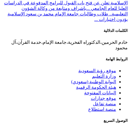
الإسلامية تعلن عن فتح باب القبول للبرامج المدفوعة في الدراسات
العليا للعام الجامعي ...
بإشراف ومتابعة من وكالة الشؤون
التعليمية.. طلاب وطالبات جامعة الإمام محمد بن سعود الإسلامية
يؤدون اختبارات ...
الكلمات الدلالية
خادم الحرمين،الدكتوراه الفخرية،جامعة الإمام،خدمة القرآن،آل
محمود
الروابط الهامة
موقع رؤية السعودية
وزارة التعليم
البوابة الوطنية (سعودي)
هيئة الحكومة الرقمية
البيانات المفتوحة
موقع جدارات
منصة تفاعل
منصة استطلاع
الوصول السريع