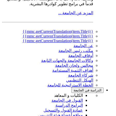
قدماً في برامج تطوير كوادرها البشرية.
المزيد عن الجامعة ...
{{mmc.getCurrentTranslation(item.Title)}}
{{mmc.getCurrentTranslation(item.Title)}}
{{mmc.getCurrentTranslation(item.Title)}}
عن الجامعة
مكتب رئيس الجامعة
أوقاف الجامعة
وكالات الجامعة والجهات التابعة
مجالس ولجان الجامعة
أهداف التنمية المستدامة
شركاء الجامعة
الهيكل التنظيمي
الخطة الاستراتيجية للجامعة
الدراسة في الجامعة
الكليات و المعاهد
القبول في الجامعة
البرامج الدراسية
عمادة القبول والتسجيل
مواقع أعضاء هيئة التدريس