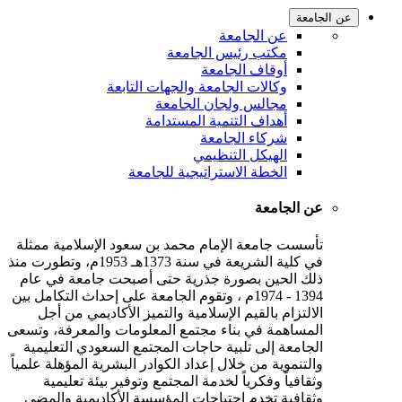
عن الجامعة
عن الجامعة
مكتب رئيس الجامعة
أوقاف الجامعة
وكالات الجامعة والجهات التابعة
مجالس ولجان الجامعة
أهداف التنمية المستدامة
شركاء الجامعة
الهيكل التنظيمي
الخطة الاستراتيجية للجامعة
عن الجامعة
تأسست جامعة الإمام محمد بن سعود الإسلامية ممثلة
في كلية الشريعة في سنة 1373هـ 1953م، وتطورت منذ
ذلك الحين بصورة جذرية حتى أصبحت جامعة في عام
1394 - 1974م ، وتقوم الجامعة على إحداث التكامل بين
الالتزام بالقيم الإسلامية والتميز الأكاديمي من أجل
المساهمة في بناء مجتمع المعلومات والمعرفة، وتسعى
الجامعة إلى تلبية حاجات المجتمع السعودي التعليمية
والتنموية من خلال إعداد الكوادر البشرية المؤهلة علمياً
وثقافياً وفكرياً لخدمة المجتمع وتوفير بيئة تعليمية
وثقافية تخدم احتياجات المؤسسة الأكاديمية والمضي