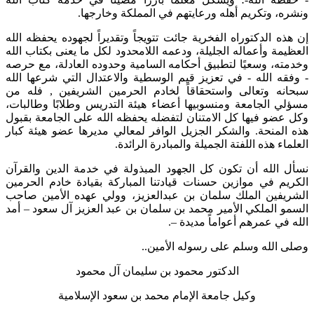
ونشره، وتكريم أهله ورعايتهم في المملكة وخارجها.
إن هذه الدكتوراه الفخرية جائت تتويجاً وتقديراً لجهوده يحفظه الله
العظيمة وأعماله الجليلة، ودعمه اللامحدود لكل ما يعنى بكتاب الله
وخدمته، وسعيًا لتطبيق أحكامه السامية وحدوده العادلة، مع حرصه
- وفقه الله - في تعزيز قيم الوسطية والاعتدال التي شرعها الله
سبحانه وتعالى واستحقاقاً لخادم الحرمين الشريفين , فله من
مسؤلي الجامعة ومنسوبيها أعضاء هيئة التدريس وطلابًا وطالبات،
وكل عضو فيها كل الامتنان لتفضله يحفظه الله على الجامعة بقبول
هذه المنحة. والشكر الجزيل الوافر لمعالي مديرها عضو هيئة كبار
العلماء هذه اللفتة الجميلة والمبادرة الرائدة.
نسأل الله أن تكون كل الجهود المبذولة في خدمة الدين والقرآن
الكريم في موازين حسنات قيادتنا المباركة بقيادة خادم الحرمين
الشريفين الملك سلمان بن عبدالعزيز، وولي عهده الأمين صاحب
السمو الملكي الأمير محمد بن سلمان بن عبد العزيز آل سعود – أمد
الله في عمرهم أعواماً مديدة –.
وصلى الله وسلم على رسوله الأمين..
الدكتور محمود بن سليمان آل محمود
وكيل جامعة الإمام محمد بن سعود الإسلامية