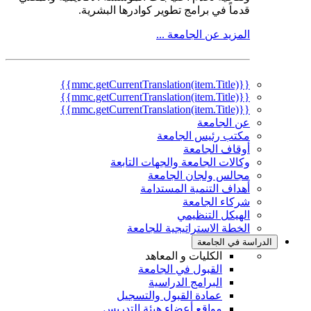
قدماً في برامج تطوير كوادرها البشرية.
المزيد عن الجامعة ...
{{mmc.getCurrentTranslation(item.Title)}}
{{mmc.getCurrentTranslation(item.Title)}}
{{mmc.getCurrentTranslation(item.Title)}}
عن الجامعة
مكتب رئيس الجامعة
أوقاف الجامعة
وكالات الجامعة والجهات التابعة
مجالس ولجان الجامعة
أهداف التنمية المستدامة
شركاء الجامعة
الهيكل التنظيمي
الخطة الاستراتيجية للجامعة
الدراسة في الجامعة
الكليات و المعاهد
القبول في الجامعة
البرامج الدراسية
عمادة القبول والتسجيل
مواقع أعضاء هيئة التدريس