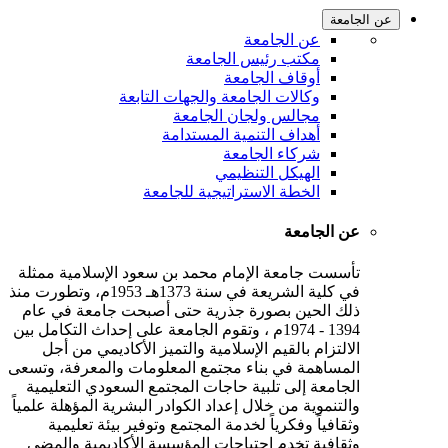
عن الجامعة
عن الجامعة
مكتب رئيس الجامعة
أوقاف الجامعة
وكالات الجامعة والجهات التابعة
مجالس ولجان الجامعة
أهداف التنمية المستدامة
شركاء الجامعة
الهيكل التنظيمي
الخطة الاستراتيجية للجامعة
عن الجامعة
تأسست جامعة الإمام محمد بن سعود الإسلامية ممثلة
في كلية الشريعة في سنة 1373هـ 1953م، وتطورت منذ
ذلك الحين بصورة جذرية حتى أصبحت جامعة في عام
1394 - 1974م ، وتقوم الجامعة على إحداث التكامل بين
الالتزام بالقيم الإسلامية والتميز الأكاديمي من أجل
المساهمة في بناء مجتمع المعلومات والمعرفة، وتسعى
الجامعة إلى تلبية حاجات المجتمع السعودي التعليمية
والتنموية من خلال إعداد الكوادر البشرية المؤهلة علمياً
وثقافياً وفكرياً لخدمة المجتمع وتوفير بيئة تعليمية
وثقافية تخدم احتياجات المؤسسة الأكاديمية والمضي