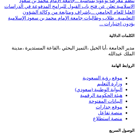
تنظم معرضا توعويا بمناسبة ...
جامعة الإمام محمد بن سعود
الإسلامية تعلن عن فتح باب القبول للبرامج المدفوعة في الدراسات
العليا للعام الجامعي ...
بإشراف ومتابعة من وكالة الشؤون
التعليمية.. طلاب وطالبات جامعة الإمام محمد بن سعود الإسلامية
يؤدون اختبارات ...
الكلمات الدلالية
مدير الجامعة ،أبا الخيل ،التميز البحثي ،القاعة المستديرة ،مدينة
الملك عبدالله
الروابط الهامة
موقع رؤية السعودية
وزارة التعليم
البوابة الوطنية (سعودي)
هيئة الحكومة الرقمية
البيانات المفتوحة
موقع جدارات
منصة تفاعل
منصة استطلاع
الوصول السريع