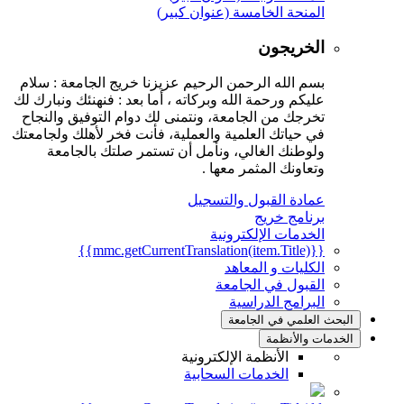
المنحة الخامسة (عنوان كبير)
الخريجون
بسم الله الرحمن الرحيم عزيزنا خريج الجامعة : سلام
عليكم ورحمة الله وبركاته ، أما بعد : فنهنئك ونبارك لك
تخرجك من الجامعة، ونتمنى لك دوام التوفيق والنجاح
في حياتك العلمية والعملية، فأنت فخر لأهلك ولجامعتك
ولوطنك الغالي، ونأمل أن تستمر صلتك بالجامعة
وتعاونك المثمر معها .
عمادة القبول والتسجيل
برنامج خريج
الخدمات الإلكترونية
{{mmc.getCurrentTranslation(item.Title)}}
الكليات و المعاهد
القبول في الجامعة
البرامج الدراسية
البحث العلمي في الجامعة
الخدمات والأنظمة
الأنظمة الإلكترونية
الخدمات السحابية