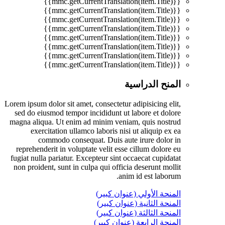
{{mmc.getCurrentTranslation(item.Title)}}
{{mmc.getCurrentTranslation(item.Title)}}
{{mmc.getCurrentTranslation(item.Title)}}
{{mmc.getCurrentTranslation(item.Title)}}
{{mmc.getCurrentTranslation(item.Title)}}
{{mmc.getCurrentTranslation(item.Title)}}
{{mmc.getCurrentTranslation(item.Title)}}
{{mmc.getCurrentTranslation(item.Title)}}
المنح الدراسية
Lorem ipsum dolor sit amet, consectetur adipisicing elit,
sed do eiusmod tempor incididunt ut labore et dolore
magna aliqua. Ut enim ad minim veniam, quis nostrud
exercitation ullamco laboris nisi ut aliquip ex ea
commodo consequat. Duis aute irure dolor in
reprehenderit in voluptate velit esse cillum dolore eu
fugiat nulla pariatur. Excepteur sint occaecat cupidatat
non proident, sunt in culpa qui officia deserunt mollit
anim id est laborum.
المنحة الأولي (عنوان كبير)
المنحة الثانية (عنوان كبير)
المنحة الثالثة (عنوان كبير)
المنحة الرابعة (عنوان كبير)