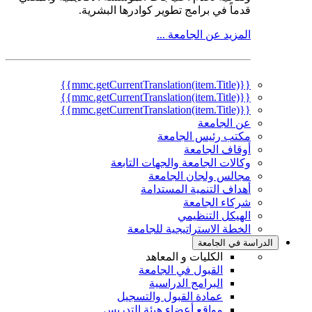
قدماً في برامج تطوير كوادرها البشرية.
المزيد عن الجامعة ...
{{mmc.getCurrentTranslation(item.Title)}}
{{mmc.getCurrentTranslation(item.Title)}}
{{mmc.getCurrentTranslation(item.Title)}}
عن الجامعة
مكتب رئيس الجامعة
أوقاف الجامعة
وكالات الجامعة والجهات التابعة
مجالس ولجان الجامعة
أهداف التنمية المستدامة
شركاء الجامعة
الهيكل التنظيمي
الخطة الاستراتيجية للجامعة
الدراسة في الجامعة
الكليات و المعاهد
القبول في الجامعة
البرامج الدراسية
عمادة القبول والتسجيل
مواقع أعضاء هيئة التدريس