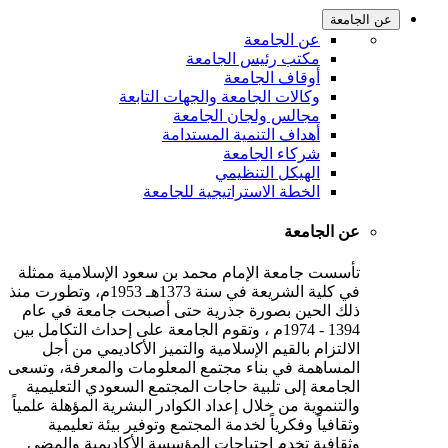
عن الجامعة
عن الجامعة
مكتب رئيس الجامعة
أوقاف الجامعة
وكالات الجامعة والجهات التابعة
مجالس ولجان الجامعة
أهداف التنمية المستدامة
شركاء الجامعة
الهيكل التنظيمي
الخطة الاستراتيجية للجامعة
عن الجامعة
تأسست جامعة الإمام محمد بن سعود الإسلامية ممثلة
في كلية الشريعة في سنة 1373هـ 1953م، وتطورت منذ
ذلك الحين بصورة جذرية حتى أصبحت جامعة في عام
1394 - 1974م ، وتقوم الجامعة على إحداث التكامل بين
الالتزام بالقيم الإسلامية والتميز الأكاديمي من أجل
المساهمة في بناء مجتمع المعلومات والمعرفة، وتسعى
الجامعة إلى تلبية حاجات المجتمع السعودي التعليمية
والتنموية من خلال إعداد الكوادر البشرية المؤهلة علمياً
وثقافياً وفكرياً لخدمة المجتمع وتوفير بيئة تعليمية
وثقافية تخدم احتياجات المؤسسة الأكاديمية والمضي