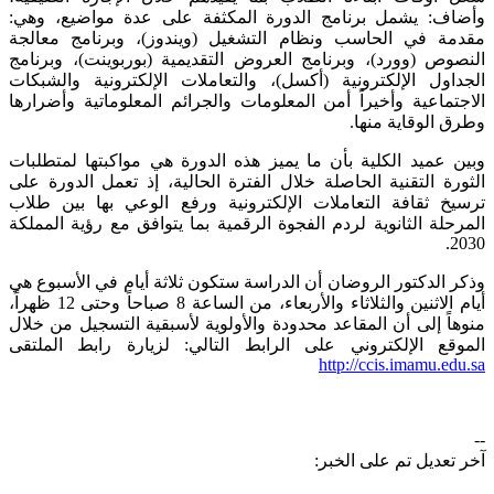
وأضاف: يشمل برنامج الدورة المكثفة على عدة مواضيع، وهي:
مقدمة في الحاسب ونظام التشغيل (ويندوز)، وبرنامج معالجة
النصوص (وورد)، وبرنامج العروض التقديمية (بوربوينت)، وبرنامج
الجداول الإلكترونية (أكسل)، والتعاملات الإلكترونية والشبكات
الاجتماعية وأخيراً أمن المعلومات والجرائم المعلوماتية وأضرارها
وطرق الوقاية منها.
وبين عميد الكلية بأن ما يميز هذه الدورة هي مواكبتها لمتطلبات
الثورة التقنية الحاصلة خلال الفترة الحالية، إذ تعمل الدورة على
ترسيخ ثقافة التعاملات الإلكترونية ورفع الوعي بها بين طلاب
المرحلة الثانوية لردم الفجوة الرقمية بما يتوافق مع رؤية المملكة
2030.
وذكر الدكتور الروضان أن الدراسة ستكون ثلاثة أيام في الأسبوع هي
أيام الاثنين والثلاثاء والأربعاء، من الساعة 8 صباحاً وحتى 12 ظهراً،
منوهاً إلى أن المقاعد محدودة والأولوية لأسبقية التسجيل من خلال
الموقع الإلكتروني على الرابط التالي: لزيارة رابط الملتقى
http://
ccis
.imamu.edu.sa​
--
آخر تعديل تم على الخبر: