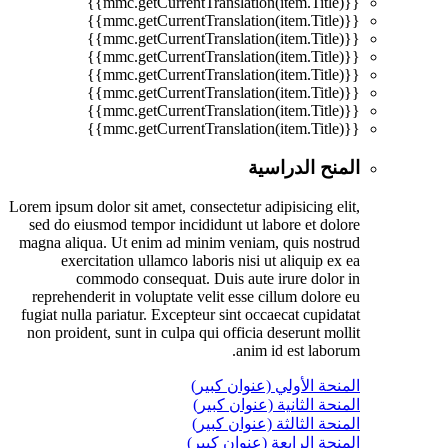
{{mmc.getCurrentTranslation(item.Title)}}
{{mmc.getCurrentTranslation(item.Title)}}
{{mmc.getCurrentTranslation(item.Title)}}
{{mmc.getCurrentTranslation(item.Title)}}
{{mmc.getCurrentTranslation(item.Title)}}
{{mmc.getCurrentTranslation(item.Title)}}
{{mmc.getCurrentTranslation(item.Title)}}
{{mmc.getCurrentTranslation(item.Title)}}
المنح الدراسية
Lorem ipsum dolor sit amet, consectetur adipisicing elit,
sed do eiusmod tempor incididunt ut labore et dolore
magna aliqua. Ut enim ad minim veniam, quis nostrud
exercitation ullamco laboris nisi ut aliquip ex ea
commodo consequat. Duis aute irure dolor in
reprehenderit in voluptate velit esse cillum dolore eu
fugiat nulla pariatur. Excepteur sint occaecat cupidatat
non proident, sunt in culpa qui officia deserunt mollit
anim id est laborum.
المنحة الأولي (عنوان كبير)
المنحة الثانية (عنوان كبير)
المنحة الثالثة (عنوان كبير)
المنحة الرابعة (عنوان كبير)