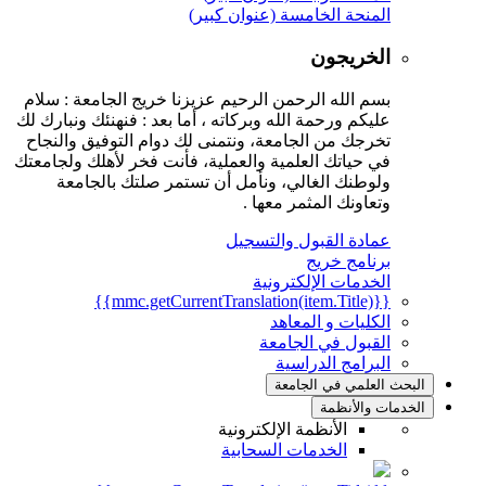
المنحة الخامسة (عنوان كبير)
الخريجون
بسم الله الرحمن الرحيم عزيزنا خريج الجامعة : سلام
عليكم ورحمة الله وبركاته ، أما بعد : فنهنئك ونبارك لك
تخرجك من الجامعة، ونتمنى لك دوام التوفيق والنجاح
في حياتك العلمية والعملية، فأنت فخر لأهلك ولجامعتك
ولوطنك الغالي، ونأمل أن تستمر صلتك بالجامعة
وتعاونك المثمر معها .
عمادة القبول والتسجيل
برنامج خريج
الخدمات الإلكترونية
{{mmc.getCurrentTranslation(item.Title)}}
الكليات و المعاهد
القبول في الجامعة
البرامج الدراسية
البحث العلمي في الجامعة
الخدمات والأنظمة
الأنظمة الإلكترونية
الخدمات السحابية