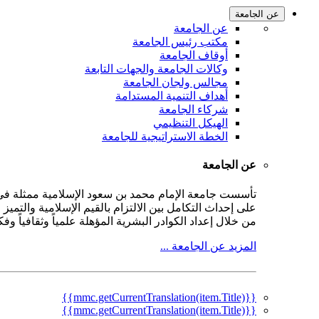
عن الجامعة
عن الجامعة
مكتب رئيس الجامعة
أوقاف الجامعة
وكالات الجامعة والجهات التابعة
مجالس ولجان الجامعة
أهداف التنمية المستدامة
شركاء الجامعة
الهيكل التنظيمي
الخطة الاستراتيجية للجامعة
عن الجامعة
على إحداث التكامل بين الالتزام بالقيم الإسلامية والتمي
من خلال إعداد الكوادر البشرية المؤهلة علمياً وثقافياً و
المزيد عن الجامعة ...
{{mmc.getCurrentTranslation(item.Title)}}
{{mmc.getCurrentTranslation(item.Title)}}