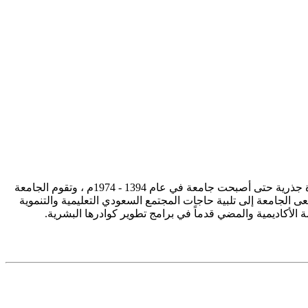
تأسست جامعة الإمام محمد بن سعود الإسلامية ممثلة في كلية الشريعة في سنة 1373هـ 1953م، وتطورت منذ ذلك الحين بصورة جذرية حتى أصبحت جامعة في عام 1394 - 1974م ، وتقوم الجامعة
ى الجامعة إلى تلبية حاجات المجتمع السعودي التعليمية والتنموية
سة الأكاديمية والمضي قدماً في برامج تطوير كوادرها البشرية.