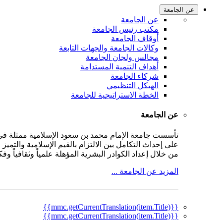
عن الجامعة
عن الجامعة
مكتب رئيس الجامعة
أوقاف الجامعة
وكالات الجامعة والجهات التابعة
مجالس ولجان الجامعة
أهداف التنمية المستدامة
شركاء الجامعة
الهيكل التنظيمي
الخطة الاستراتيجية للجامعة
عن الجامعة
على إحداث التكامل بين الالتزام بالقيم الإسلامية والتمي
من خلال إعداد الكوادر البشرية المؤهلة علمياً وثقافياً و
المزيد عن الجامعة ...
{{mmc.getCurrentTranslation(item.Title)}}
{{mmc.getCurrentTranslation(item.Title)}}