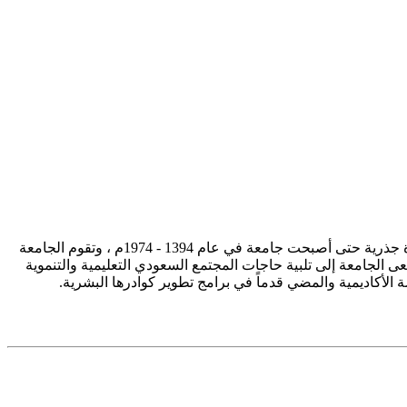
تأسست جامعة الإمام محمد بن سعود الإسلامية ممثلة في كلية الشريعة في سنة 1373هـ 1953م، وتطورت منذ ذلك الحين بصورة جذرية حتى أصبحت جامعة في عام 1394 - 1974م ، وتقوم الجامعة
ى الجامعة إلى تلبية حاجات المجتمع السعودي التعليمية والتنموية
سة الأكاديمية والمضي قدماً في برامج تطوير كوادرها البشرية.