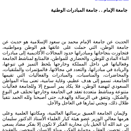
جامعة الإمام . . جامعة المبادرات الوطنية
الحديث عن جامعة الإمام محمد بن سعود الإسلامية هو حديث عن
جامعة الوطن، التي حملت على عاتقها هم الوطن ومواطنيه،
فتجاوزت بنجاحاتها ومبادراتها حدود المجالات الأكاديمية إلى مبادرات
البناء المادي للوطن، والحضاري للمواطن، فالمتابع لمناشط الجامعة
وفعالياتها في داخل المملكة وخارجها يلحظ التميز في تنوعها،
والريادة في مبادراتها، والتعدد في مجالاتها، فالمؤتمرات والملتقيات،
والمحاضرات، والمناسبات، والمبادرات والفعاليات التي تقيمها
الجامعة، تسمو إلى هدف عظيم، وغاية سامية، تعنى ببناء المواطن
السعودي لنهضة الوطن، فلا يكاد يمر أسبوع إلا وللجامعة فعاليات
متنوعة ومناشط متعددة تعقد في الجامعة وخارجها تختلف في النوع
والشكل، وتتفق في الرسالة والهدف، حتى أصبحنا ولله الحمد نتفيأ
ظلال ذلك، ونجني ثمارها في العاجل والآجل.
ولإيمان الجامعة العميق برسالتها العالمية، ومكانتها العلمية وعلى
هرمها معالي الوزير عضو هيئة كبار العلماء الأستاذ الدكتور سليمان
بن عبد الله أبا الخيل بأن محاربة الفكر لا تكون إلا بفكر مضاد يسعى
إلى تحصين العقل، وحماية الفكر، وبناء الإنسان المحصن بالعقيدة