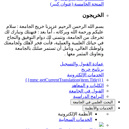
المنحة الخامسة (عنوان كبير)
الخريجون
بسم الله الرحمن الرحيم عزيزنا خريج الجامعة : سلام
عليكم ورحمة الله وبركاته ، أما بعد : فنهنئك ونبارك لك
تخرجك من الجامعة، ونتمنى لك دوام التوفيق والنجاح
في حياتك العلمية والعملية، فأنت فخر لأهلك ولجامعتك
ولوطنك الغالي، ونأمل أن تستمر صلتك بالجامعة
وتعاونك المثمر معها .
عمادة القبول والتسجيل
برنامج خريج
الخدمات الإلكترونية
{{mmc.getCurrentTranslation(item.Title)}}
الكليات و المعاهد
القبول في الجامعة
البرامج الدراسية
البحث العلمي في الجامعة
الخدمات والأنظمة
الأنظمة الإلكترونية
الخدمات السحابية