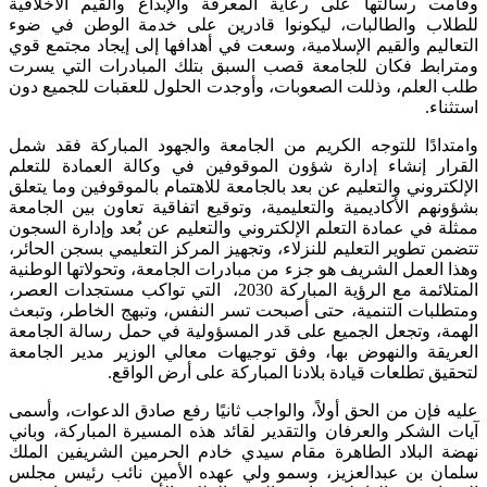
وقامت رسالتها على رعاية المعرفة والإبداع والقيم الأخلاقية
للطلاب والطالبات، ليكونوا قادرين على خدمة الوطن في ضوء
التعاليم والقيم الإسلامية، وسعت في أهدافها إلى إيجاد مجتمع قوي
ومترابط فكان للجامعة قصب السبق بتلك المبادرات التي يسرت
طلب العلم، وذللت الصعوبات، وأوجدت الحلول للعقبات للجميع دون
استثناء.
وامتدادًا للتوجه الكريم من الجامعة والجهود المباركة فقد شمل
القرار إنشاء إدارة شؤون الموقوفين في وكالة العمادة للتعلم
الإلكتروني والتعليم عن بعد بالجامعة للاهتمام بالموقوفين وما يتعلق
بشؤونهم الأكاديمية والتعليمية، وتوقيع اتفاقية تعاون بين الجامعة
ممثلة في عمادة التعلم الإلكتروني والتعليم عن بُعد وإدارة السجون
تتضمن تطوير التعليم للنزلاء، وتجهيز المركز التعليمي بسجن الحائر،
وهذا العمل الشريف هو جزء من مبادرات الجامعة، وتحولاتها الوطنية
المتلائمة مع الرؤية المباركة 2030، التي تواكب مستجدات العصر،
ومتطلبات التنمية، حتى أصبحت تسر النفس، وتبهج الخاطر، وتبعث
الهمة، وتجعل الجميع على قدر المسؤولية في حمل رسالة الجامعة
العريقة والنهوض بها، وفق توجيهات معالي الوزير مدير الجامعة
لتحقيق تطلعات قيادة بلادنا المباركة على أرض الواقع.
عليه فإن من الحق أولاً، والواجب ثانيًا رفع صادق الدعوات، وأسمى
آيات الشكر والعرفان والتقدير لقائد هذه المسيرة المباركة، وباني
نهضة البلاد الطاهرة مقام سيدي خادم الحرمين الشريفين الملك
سلمان بن عبدالعزيز، وسمو ولي عهده الأمين نائب رئيس مجلس