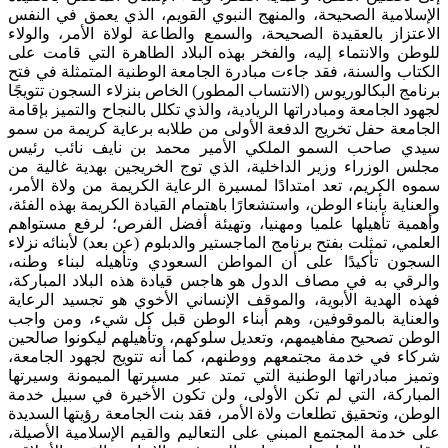
الإسلامية الصحيحة، والمنهج النبوي القويم، الذي يعمق في النفس
الاعتزاز بالعقيدة الصحيحة، والسمع والطاعة لولاة الأمر، والولاء
للوطن والانتماء إليه، والفخر بهذه البلاد الطاهرة التي قامت على
الكتاب والسنة، فقد جاءت مبادرة الجامعة الوطنية المتمثلة في فتح
برنامج البكالوريوس (الانتساب المطور) الخاص بنزلاء السجون تتويجًا
لجهود الجامعة ومبادراتها الريادية، والذي تكلل بالنجاح والتميز بإقامة
الجامعة حفل تخريج الدفعة الأولى من طلابه برعاية كريمة من سمو
سيدي صاحب السمو الملكي الأمير محمد بن نايف نائب رئيس
مجلس الوزراء وزير الداخلية، الذي توج الخريجين بهدية غالية من
سموه الكريم، تعد امتدادًا لمسيرة الرعاية الكريمة من ولاة الأمر،
والعناية بأبناء الوطن، واستشعارًا باهتمام القيادة الكريمة بهذه الفئة،
وأهمية تأهيلها علميا ومهنيا، وتهيئة أفضل الفرص؛ لرفع مستواهم
العلمي، تمثلت بفتح برنامج الماجستير والدبلوم (عن بعد) لأبنائه نزلاء
السجون تأكيدًا على أن المواطن السعودي وتأهيله لبناء وطنه،
والرقي به في مصاف الدول هو هاجس قيادة هذه البلاد المباركة،
فهذه الهدية الأبوية، والموقف الإنساني الأخوي هو تجسيد الرعاية
والعناية بالموقوفين، وهم أبناء الوطن قبل كل شيء، ومن واجب
الوطن تصحيح مفاهيمهم، وتعديل سلوكهم، وتأهيلهم ليكونوا صالحين
شركاء في خدمة مجتمعهم ووطنهم، كما أنه تتويج لجهود الجامعة،
وتميز مبادراتها الوطنية التي تمتد عبر مسيرتها الميمونة وسيرتها
المباركة، التي لم تكن الأولى، ولن تكون الأخيرة في سبيل خدمة
الوطن، وتحقيق تطلعات ولاة الأمر، فقد بنت الجامعة رؤيتها السديدة
على خدمة المجتمع المبني على التعاليم والقيم الإسلامية الأصيلة،