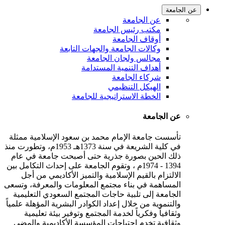
عن الجامعة
عن الجامعة
مكتب رئيس الجامعة
أوقاف الجامعة
وكالات الجامعة والجهات التابعة
مجالس ولجان الجامعة
أهداف التنمية المستدامة
شركاء الجامعة
الهيكل التنظيمي
الخطة الاستراتيجية للجامعة
عن الجامعة
تأسست جامعة الإمام محمد بن سعود الإسلامية ممثلة
في كلية الشريعة في سنة 1373هـ 1953م، وتطورت منذ
ذلك الحين بصورة جذرية حتى أصبحت جامعة في عام
1394 - 1974م ، وتقوم الجامعة على إحداث التكامل بين
الالتزام بالقيم الإسلامية والتميز الأكاديمي من أجل
المساهمة في بناء مجتمع المعلومات والمعرفة، وتسعى
الجامعة إلى تلبية حاجات المجتمع السعودي التعليمية
والتنموية من خلال إعداد الكوادر البشرية المؤهلة علمياً
وثقافياً وفكرياً لخدمة المجتمع وتوفير بيئة تعليمية
وثقافية تخدم احتياجات المؤسسة الأكاديمية والمضي