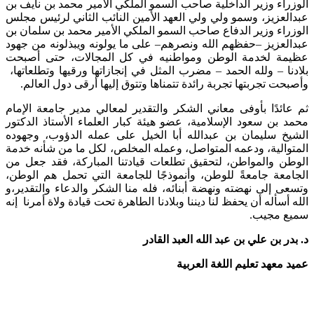
الوزراء وزير الداخلية صاحب السمو الملكي الأمير محمد بن نايف بن
عبدالعزيز، وسمو ولي ولي العهد الأمين النائب الثاني لرئيس مجلس
الوزراء وزير الدفاع صاحب السمو الملكي الأمير محمد بن سلمان بن
عبدالعزيز –حفظهم الله ونصرهم– على ما يولونه ويبذلونه من جهود
عظيمة لخدمة الوطن ومواطنيه في كل المجالات، حتى أصبحت
بلادنا – ولله الحمد – مضرب المثل في إنجازاتها ورقيها وتطلعاتها،
وأصبحت تجربتها تجربة رائدة تتمناها وتتوق إليها أرقى دول العالم.
ثم عائدًا بأوفى معاني الشكر والتقدير لمعالي مدير جامعة الإمام
محمد بن سعود الإسلامية، عضو هيئة كبار العلماء الأستاذ الدكتور
الشيخ سليمان بن عبدالله أبا الخيل على عمله الدؤوب، وجهوده
المتوالية، ودعمه المتواصل، وعمله المخلص، لكل ما من شأنه خدمة
الوطن والمواطن، لتحقيق تطلعات قيادتنا المباركة، فقد جعل من
الجامعة جامعةً للوطن، وأنموذجًا للجامعة التي تحمل هم الوطن،
وتسعى إلى نهضته ونهضة أبنائه، فله منا الشكر والدعاء والتقدير،و
الله أسأله أن يحفظ لنا ديننا وبلادنا الطاهرة تحت قيادة ولاة أمرنا إنه
سميع مجيب.
د. بدر بن علي بن عبد الله العبد القادر
عميد معهد تعليم اللغة العربية