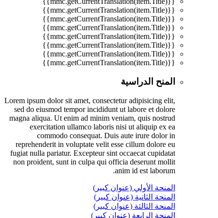
{{mmc.getCurrentTranslation(item.Title)}}
{{mmc.getCurrentTranslation(item.Title)}}
{{mmc.getCurrentTranslation(item.Title)}}
{{mmc.getCurrentTranslation(item.Title)}}
{{mmc.getCurrentTranslation(item.Title)}}
{{mmc.getCurrentTranslation(item.Title)}}
{{mmc.getCurrentTranslation(item.Title)}}
{{mmc.getCurrentTranslation(item.Title)}}
المنح الدراسية
Lorem ipsum dolor sit amet, consectetur adipisicing elit,
sed do eiusmod tempor incididunt ut labore et dolore
magna aliqua. Ut enim ad minim veniam, quis nostrud
exercitation ullamco laboris nisi ut aliquip ex ea
commodo consequat. Duis aute irure dolor in
reprehenderit in voluptate velit esse cillum dolore eu
fugiat nulla pariatur. Excepteur sint occaecat cupidatat
non proident, sunt in culpa qui officia deserunt mollit
anim id est laborum.
المنحة الأولي (عنوان كبير)
المنحة الثانية (عنوان كبير)
المنحة الثالثة (عنوان كبير)
المنحة الرابعة (عنوان كبير)