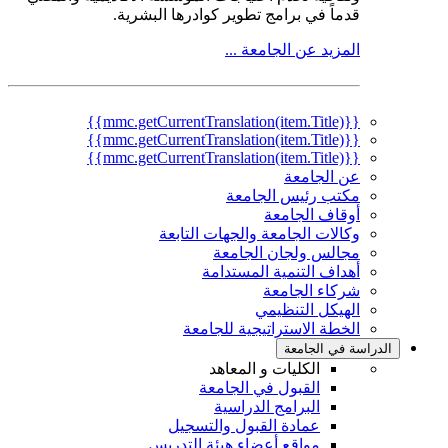
قدماً في برامج تطوير كوادرها البشرية.
المزيد عن الجامعة ...
{{mmc.getCurrentTranslation(item.Title)}}
{{mmc.getCurrentTranslation(item.Title)}}
{{mmc.getCurrentTranslation(item.Title)}}
عن الجامعة
مكتب رئيس الجامعة
أوقاف الجامعة
وكالات الجامعة والجهات التابعة
مجالس ولجان الجامعة
أهداف التنمية المستدامة
شركاء الجامعة
الهيكل التنظيمي
الخطة الاستراتيجية للجامعة
الدراسة في الجامعة
الكليات و المعاهد
القبول في الجامعة
البرامج الدراسية
عمادة القبول والتسجيل
مواقع أعضاء هيئة التدريس