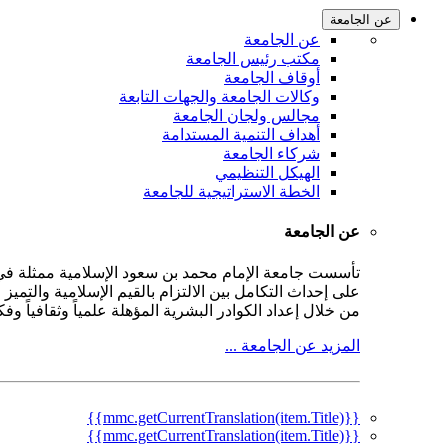
عن الجامعة
عن الجامعة
مكتب رئيس الجامعة
أوقاف الجامعة
وكالات الجامعة والجهات التابعة
مجالس ولجان الجامعة
أهداف التنمية المستدامة
شركاء الجامعة
الهيكل التنظيمي
الخطة الاستراتيجية للجامعة
عن الجامعة
على إحداث التكامل بين الالتزام بالقيم الإسلامية والتمي
من خلال إعداد الكوادر البشرية المؤهلة علمياً وثقافياً و
المزيد عن الجامعة ...
{{mmc.getCurrentTranslation(item.Title)}}
{{mmc.getCurrentTranslation(item.Title)}}