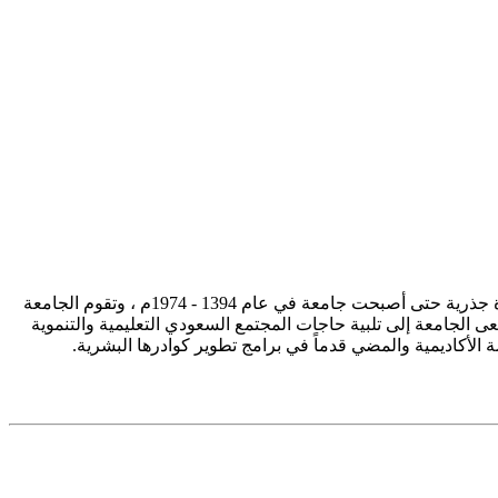
تأسست جامعة الإمام محمد بن سعود الإسلامية ممثلة في كلية الشريعة في سنة 1373هـ 1953م، وتطورت منذ ذلك الحين بصورة جذرية حتى أصبحت جامعة في عام 1394 - 1974م ، وتقوم الجامعة
ى الجامعة إلى تلبية حاجات المجتمع السعودي التعليمية والتنموية
سة الأكاديمية والمضي قدماً في برامج تطوير كوادرها البشرية.