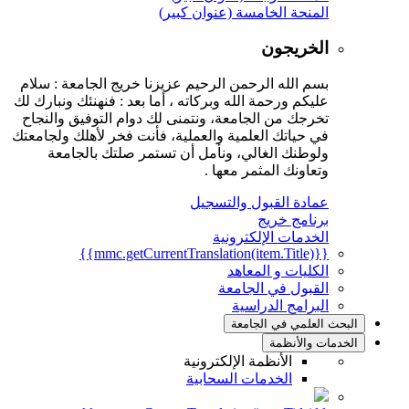
المنحة الخامسة (عنوان كبير)
الخريجون
بسم الله الرحمن الرحيم عزيزنا خريج الجامعة : سلام
عليكم ورحمة الله وبركاته ، أما بعد : فنهنئك ونبارك لك
تخرجك من الجامعة، ونتمنى لك دوام التوفيق والنجاح
في حياتك العلمية والعملية، فأنت فخر لأهلك ولجامعتك
ولوطنك الغالي، ونأمل أن تستمر صلتك بالجامعة
وتعاونك المثمر معها .
عمادة القبول والتسجيل
برنامج خريج
الخدمات الإلكترونية
{{mmc.getCurrentTranslation(item.Title)}}
الكليات و المعاهد
القبول في الجامعة
البرامج الدراسية
البحث العلمي في الجامعة
الخدمات والأنظمة
الأنظمة الإلكترونية
الخدمات السحابية