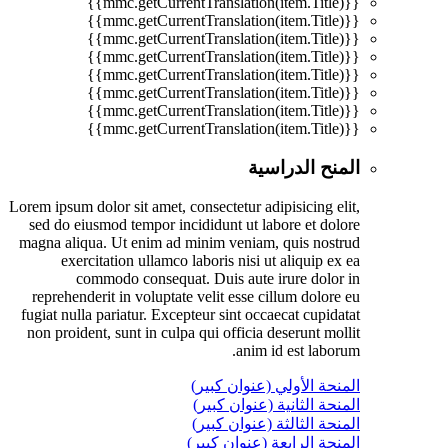
{{mmc.getCurrentTranslation(item.Title)}}
{{mmc.getCurrentTranslation(item.Title)}}
{{mmc.getCurrentTranslation(item.Title)}}
{{mmc.getCurrentTranslation(item.Title)}}
{{mmc.getCurrentTranslation(item.Title)}}
{{mmc.getCurrentTranslation(item.Title)}}
{{mmc.getCurrentTranslation(item.Title)}}
{{mmc.getCurrentTranslation(item.Title)}}
المنح الدراسية
Lorem ipsum dolor sit amet, consectetur adipisicing elit,
sed do eiusmod tempor incididunt ut labore et dolore
magna aliqua. Ut enim ad minim veniam, quis nostrud
exercitation ullamco laboris nisi ut aliquip ex ea
commodo consequat. Duis aute irure dolor in
reprehenderit in voluptate velit esse cillum dolore eu
fugiat nulla pariatur. Excepteur sint occaecat cupidatat
non proident, sunt in culpa qui officia deserunt mollit
anim id est laborum.
المنحة الأولي (عنوان كبير)
المنحة الثانية (عنوان كبير)
المنحة الثالثة (عنوان كبير)
المنحة الرابعة (عنوان كبير)