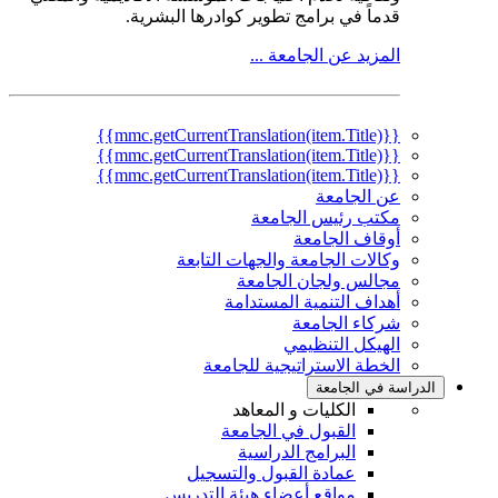
قدماً في برامج تطوير كوادرها البشرية.
المزيد عن الجامعة ...
{{mmc.getCurrentTranslation(item.Title)}}
{{mmc.getCurrentTranslation(item.Title)}}
{{mmc.getCurrentTranslation(item.Title)}}
عن الجامعة
مكتب رئيس الجامعة
أوقاف الجامعة
وكالات الجامعة والجهات التابعة
مجالس ولجان الجامعة
أهداف التنمية المستدامة
شركاء الجامعة
الهيكل التنظيمي
الخطة الاستراتيجية للجامعة
الدراسة في الجامعة
الكليات و المعاهد
القبول في الجامعة
البرامج الدراسية
عمادة القبول والتسجيل
مواقع أعضاء هيئة التدريس