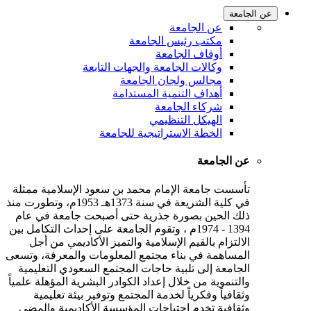
عن الجامعة
عن الجامعة
مكتب رئيس الجامعة
أوقاف الجامعة
وكالات الجامعة والجهات التابعة
مجالس ولجان الجامعة
أهداف التنمية المستدامة
شركاء الجامعة
الهيكل التنظيمي
الخطة الاستراتيجية للجامعة
عن الجامعة
تأسست جامعة الإمام محمد بن سعود الإسلامية ممثلة
في كلية الشريعة في سنة 1373هـ 1953م، وتطورت منذ
ذلك الحين بصورة جذرية حتى أصبحت جامعة في عام
1394 - 1974م ، وتقوم الجامعة على إحداث التكامل بين
الالتزام بالقيم الإسلامية والتميز الأكاديمي من أجل
المساهمة في بناء مجتمع المعلومات والمعرفة، وتسعى
الجامعة إلى تلبية حاجات المجتمع السعودي التعليمية
والتنموية من خلال إعداد الكوادر البشرية المؤهلة علمياً
وثقافياً وفكرياً لخدمة المجتمع وتوفير بيئة تعليمية
وثقافية تخدم احتياجات المؤسسة الأكاديمية والمضي