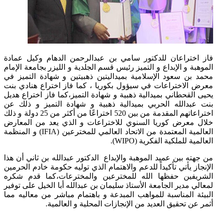
فاز اختراعان للدكتور سامي بن عبدالرحمن الدهام وكيل عمادة
الموهبة و الإبداع و التميز رئيس قسم الجلدية و الليزر بجامعة الإمام
محمد بن سعود الإسلامية بميداليتين ذهبيتين و شهادة التميز في
معرض الاختراعات في سيؤول بكوريا ، كما فاز اختراع هنادي بنت
يحيى القحطاني بميدالية ذهبية و شهادة التميز،كما فاز اختراع هديل
بنت عبدالله الحربي بميدالية ذهبية و شهادة التميز و ذلك عن
اختراعاتهم المقدمة من بين 520 اختراعًا من أكثر من 25 دولة و ذلك
خلال معرض كوريا السنوي للاختراعات و الذي يعد من المعارض
العالمية المعتمدة من الاتحاد العالمي للمخترعين (IFIA) و المنظمة
العالمية للملكية الفكرية (WIPO).
من جهته بين عميد الموهبة والإبداع الدكتور عبدالله بن ثاني أن هذا
الإنجاز يأتي تأكيداً للدعم والاهتمام الذي توليه حكومة خادم الحرمين
الشريفين حفظها الله للمخترعين والمخترعات،كما قدم شكره
لمعالي مدير الجامعة الأستاذ سليمان بن عبدالله أبا الخيل على توفير
البيئة المناسبة للمواهب المبدعة و باهتمام مباشر من معاليه مما
أثمر عن تحقيق العديد من الإنجازات المحلية و العالمية.