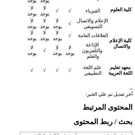
يوجد
يوجد
لا
لا
لية العلوم
​
الفيزياء ​
√
√
يوجد
يوجد
الإعلام والاتصال
لا
لا
لا
√
التسويقي ​
يوجد
يوجد
يوجد
لا
لا
لا
العلاقات العامة ​
√
يوجد
يوجد
يوجد
لية الإعلام
الإذاعة
والاتصال ​
لا
لا
لا
√
والتلفزيون
يوجد
يوجد
يوجد
والفلم ​
معهد تعليم
علم اللغة
√
√
√
√
للغة العربية
التطبيقي ​
-
خر تعديل تم على الخبر:
لمحتوى المرتبط
حث / ربط المحتوى