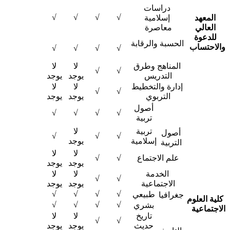
دراسات
√
√
√
√
المعهد
إسلامية
العالي
معاصرة ​
للدعوة
الحسبة والرقابة
الاحتساب
​ ​
√
√
√
√
المناهج وطرق
لا
لا
√
√
التدريس ​
يوجد
يوجد
إدارة والتخطيط
لا
لا
√
√
التربوي ​
يوجد
يوجد
أصول
√
√
√
√
تربية
تربية
لا
أصول
√
√
√
إسلامية
يوجد
التربية
لا
لا
علم الاجتماع ​
√
√
يوجد
يوجد
الخدمة
لا
لا
√
√
الاجتماعية ​
يوجد
يوجد
√
√
√
√
طبيعي
جغرافيا
كلية العلوم
√
√
√
√
بشري
لاجتماعية ​ ​
​
تاريخ
لا
لا
​ ​ ​ ​ ​ ​
√
√
حديث
يوجد
يوجد