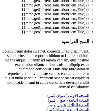
{{mmc.getCurrentTranslation(item.Title)}}
{{mmc.getCurrentTranslation(item.Title)}}
{{mmc.getCurrentTranslation(item.Title)}}
{{mmc.getCurrentTranslation(item.Title)}}
{{mmc.getCurrentTranslation(item.Title)}}
{{mmc.getCurrentTranslation(item.Title)}}
{{mmc.getCurrentTranslation(item.Title)}}
{{mmc.getCurrentTranslation(item.Title)}}
المنح الدراسية
Lorem ipsum dolor sit amet, consectetur adipisicing elit,
sed do eiusmod tempor incididunt ut labore et dolore
magna aliqua. Ut enim ad minim veniam, quis nostrud
exercitation ullamco laboris nisi ut aliquip ex ea
commodo consequat. Duis aute irure dolor in
reprehenderit in voluptate velit esse cillum dolore eu
fugiat nulla pariatur. Excepteur sint occaecat cupidatat
non proident, sunt in culpa qui officia deserunt mollit
anim id est laborum.
المنحة الأولي (عنوان كبير)
المنحة الثانية (عنوان كبير)
المنحة الثالثة (عنوان كبير)
المنحة الرابعة (عنوان كبير)