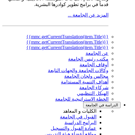
قدماً في برامج تطوير كوادرها البشرية.
المزيد عن الجامعة ...
{{mmc.getCurrentTranslation(item.Title)}}
{{mmc.getCurrentTranslation(item.Title)}}
{{mmc.getCurrentTranslation(item.Title)}}
عن الجامعة
مكتب رئيس الجامعة
أوقاف الجامعة
وكالات الجامعة والجهات التابعة
مجالس ولجان الجامعة
أهداف التنمية المستدامة
شركاء الجامعة
الهيكل التنظيمي
الخطة الاستراتيجية للجامعة
الدراسة في الجامعة
الكليات و المعاهد
القبول في الجامعة
البرامج الدراسية
عمادة القبول والتسجيل
مواقع أعضاء هيئة التدريس