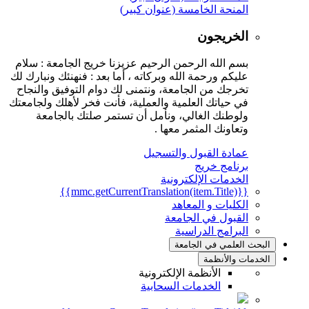
المنحة الخامسة (عنوان كبير)
الخريجون
بسم الله الرحمن الرحيم عزيزنا خريج الجامعة : سلام
عليكم ورحمة الله وبركاته ، أما بعد : فنهنئك ونبارك لك
تخرجك من الجامعة، ونتمنى لك دوام التوفيق والنجاح
في حياتك العلمية والعملية، فأنت فخر لأهلك ولجامعتك
ولوطنك الغالي، ونأمل أن تستمر صلتك بالجامعة
وتعاونك المثمر معها .
عمادة القبول والتسجيل
برنامج خريج
الخدمات الإلكترونية
{{mmc.getCurrentTranslation(item.Title)}}
الكليات و المعاهد
القبول في الجامعة
البرامج الدراسية
البحث العلمي في الجامعة
الخدمات والأنظمة
الأنظمة الإلكترونية
الخدمات السحابية