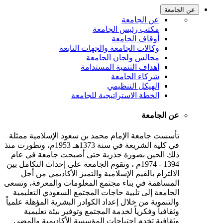
عن الجامعة
عن الجامعة
مكتب رئيس الجامعة
أوقاف الجامعة
وكالات الجامعة والجهات التابعة
مجالس ولجان الجامعة
أهداف التنمية المستدامة
شركاء الجامعة
الهيكل التنظيمي
الخطة الاستراتيجية للجامعة
عن الجامعة
تأسست جامعة الإمام محمد بن سعود الإسلامية ممثلة
في كلية الشريعة في سنة 1373هـ 1953م، وتطورت منذ
ذلك الحين بصورة جذرية حتى أصبحت جامعة في عام
1394 - 1974م ، وتقوم الجامعة على إحداث التكامل بين
الالتزام بالقيم الإسلامية والتميز الأكاديمي من أجل
المساهمة في بناء مجتمع المعلومات والمعرفة، وتسعى
الجامعة إلى تلبية حاجات المجتمع السعودي التعليمية
والتنموية من خلال إعداد الكوادر البشرية المؤهلة علمياً
وثقافياً وفكرياً لخدمة المجتمع وتوفير بيئة تعليمية
وثقافية تخدم احتياجات المؤسسة الأكاديمية والمضي