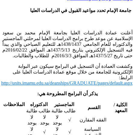
امعة الإمام تحدد مواعيد القبول في الدراسات العليا
علنت عمادة الدراسات العليا بجامعة الإمام محمد بن سعود
لإسلامية عن موعد طرح برامج الدراسات العليا لمرحلتي الماجستير
والدكتوراه للعام الجامعي 1438/1437هـ للتعليم الصباحي والذي يبدأ
فيه التسجيل الإلكتروني بتاريخ 1437/5/13هـ الموافق 2016/02/22م
تاريخ 1437/5/27هـ الموافق 2016/3/3م للطلاب والطالبات.
كشفت العمادة أن التسجيل في البرامج سيكون عبر البوابة
لإلكترونية للجامعة من خلال موقع عمادة الدراسات العليا على
لرابط:
http://units.imamu.edu.sa/deanships/GRADUATE/pages/default.asp
يذكر أن البرامج المطروحة هي:
الماجستير ​
الدكتوراه ​
الملاحظات
الكلية /
القسم ​ ​ ​
المعهد ​
طالب
طالبة
طالب
طالبة
لا
لا
لا
الفقه المقارن ​
√
يوجد
يوجد
يوجد
السياسة
لا
لا
√
√
الشرعية ​
يوجد
يوجد