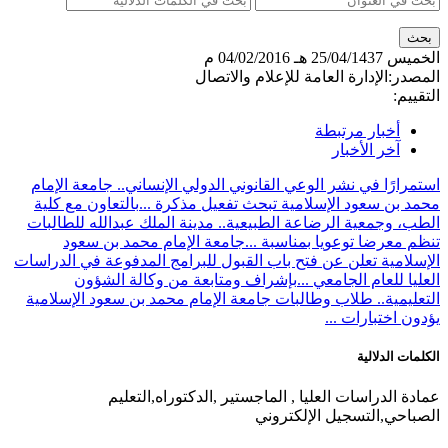
لخميس
25/04/1437 هـ
04/02/2016 م
لمصدر:
الإدارة العامة للإعلام والاتصال
لتقييم:
أخبار مرتبطة
آخر الأخبار
ستمرارًا في نشر الوعي القانوني الدولي الإنساني.. جامعة الإمام
حمد بن سعود الإسلامية تبحث تفعيل مذكرة ...
بالتعاون مع كلية
لطب، وجمعية الرضاعة الطبيعية.. مدينة الملك عبدالله للطالبات
نظم معرضا توعويا بمناسبة ...
جامعة الإمام محمد بن سعود
لإسلامية تعلن عن فتح باب القبول للبرامج المدفوعة في الدراسات
لعليا للعام الجامعي ...
بإشراف ومتابعة من وكالة الشؤون
لتعليمية.. طلاب وطالبات جامعة الإمام محمد بن سعود الإسلامية
ؤدون اختبارات ...
لكلمات الدلالية
مادة الدراسات العليا , الماجستير ,الدكتوراه,التعليم
لصباحي,التسجيل الإلكتروني