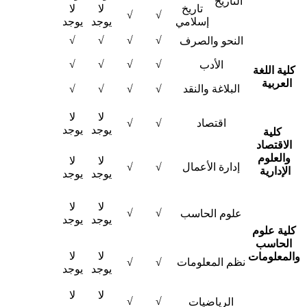
التاريخ
تاريخ
لا
لا
√
√
إسلامي
يوجد
يوجد
√
√
√
√
النحو والصرف ​
√
√
√
√
الأدب ​
كلية اللغة
العربية
​ ​
البلاغة والنقد ​
√
√
√
√
لا
لا
اقتصاد ​
√
√
يوجد
يوجد
كلية
الاقتصاد
والعلوم
لا
لا
إدارة الأعمال ​
√
√
الإدارية
يوجد
يوجد
لا
لا
√
√
علوم الحاسب ​
يوجد
يوجد
كلية علوم
الحاسب
لا
لا
المعلومات
نظم المعلومات ​
√
√
يوجد
يوجد
لا
لا
√
√
الرياضيات ​