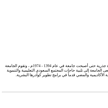
تأسست جامعة الإمام محمد بن سعود الإسلامية ممثلة في كلية الشريعة في سنة 1373هـ 1953م، وتطورت منذ ذلك الحين بصورة جذرية حتى أصبحت جامعة في عام 1394 - 1974م ، وتقوم الجامعة
ى الجامعة إلى تلبية حاجات المجتمع السعودي التعليمية والتنموية
سة الأكاديمية والمضي قدماً في برامج تطوير كوادرها البشرية.