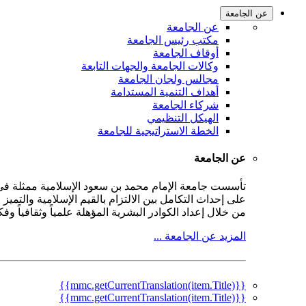
عن الجامعة
عن الجامعة
مكتب رئيس الجامعة
أوقاف الجامعة
وكالات الجامعة والجهات التابعة
مجالس ولجان الجامعة
أهداف التنمية المستدامة
شركاء الجامعة
الهيكل التنظيمي
الخطة الاستراتيجية للجامعة
عن الجامعة
على إحداث التكامل بين الالتزام بالقيم الإسلامية والتمي
من خلال إعداد الكوادر البشرية المؤهلة علمياً وثقافياً و
المزيد عن الجامعة ...
{{mmc.getCurrentTranslation(item.Title)}}
{{mmc.getCurrentTranslation(item.Title)}}