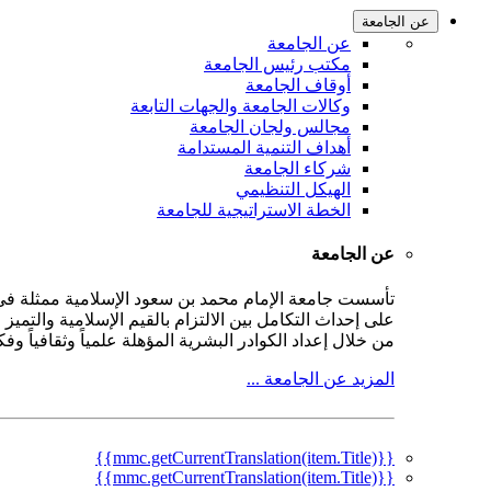
عن الجامعة
عن الجامعة
مكتب رئيس الجامعة
أوقاف الجامعة
وكالات الجامعة والجهات التابعة
مجالس ولجان الجامعة
أهداف التنمية المستدامة
شركاء الجامعة
الهيكل التنظيمي
الخطة الاستراتيجية للجامعة
عن الجامعة
على إحداث التكامل بين الالتزام بالقيم الإسلامية والتمي
من خلال إعداد الكوادر البشرية المؤهلة علمياً وثقافياً و
المزيد عن الجامعة ...
{{mmc.getCurrentTranslation(item.Title)}}
{{mmc.getCurrentTranslation(item.Title)}}