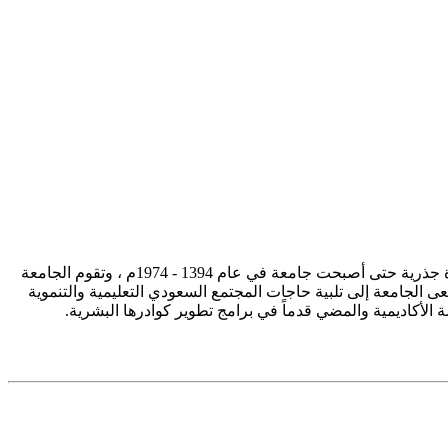
تأسست جامعة الإمام محمد بن سعود الإسلامية ممثلة في كلية الشريعة في سنة 1373هـ 1953م، وتطورت منذ ذلك الحين بصورة جذرية حتى أصبحت جامعة في عام 1394 - 1974م ، وتقوم الجامعة
ى الجامعة إلى تلبية حاجات المجتمع السعودي التعليمية والتنموية
سة الأكاديمية والمضي قدماً في برامج تطوير كوادرها البشرية.