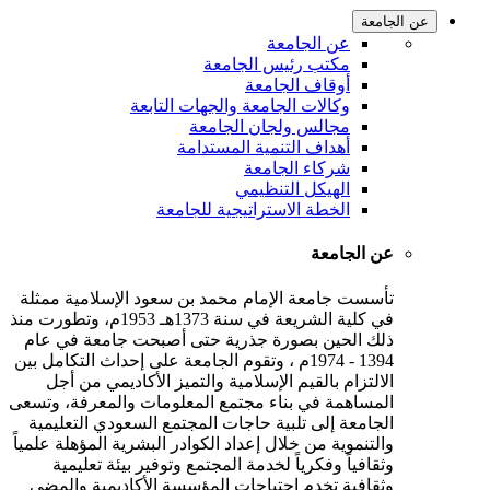
عن الجامعة
عن الجامعة
مكتب رئيس الجامعة
أوقاف الجامعة
وكالات الجامعة والجهات التابعة
مجالس ولجان الجامعة
أهداف التنمية المستدامة
شركاء الجامعة
الهيكل التنظيمي
الخطة الاستراتيجية للجامعة
عن الجامعة
تأسست جامعة الإمام محمد بن سعود الإسلامية ممثلة
في كلية الشريعة في سنة 1373هـ 1953م، وتطورت منذ
ذلك الحين بصورة جذرية حتى أصبحت جامعة في عام
1394 - 1974م ، وتقوم الجامعة على إحداث التكامل بين
الالتزام بالقيم الإسلامية والتميز الأكاديمي من أجل
المساهمة في بناء مجتمع المعلومات والمعرفة، وتسعى
الجامعة إلى تلبية حاجات المجتمع السعودي التعليمية
والتنموية من خلال إعداد الكوادر البشرية المؤهلة علمياً
وثقافياً وفكرياً لخدمة المجتمع وتوفير بيئة تعليمية
وثقافية تخدم احتياجات المؤسسة الأكاديمية والمضي