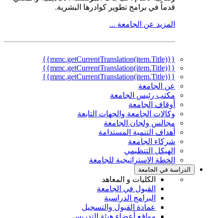
قدماً في برامج تطوير كوادرها البشرية.
المزيد عن الجامعة ...
{{mmc.getCurrentTranslation(item.Title)}}
{{mmc.getCurrentTranslation(item.Title)}}
{{mmc.getCurrentTranslation(item.Title)}}
عن الجامعة
مكتب رئيس الجامعة
أوقاف الجامعة
وكالات الجامعة والجهات التابعة
مجالس ولجان الجامعة
أهداف التنمية المستدامة
شركاء الجامعة
الهيكل التنظيمي
الخطة الاستراتيجية للجامعة
الدراسة في الجامعة
الكليات و المعاهد
القبول في الجامعة
البرامج الدراسية
عمادة القبول والتسجيل
مواقع أعضاء هيئة التدريس