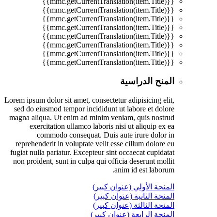
{{mmc.getCurrentTranslation(item.Title)}}
{{mmc.getCurrentTranslation(item.Title)}}
{{mmc.getCurrentTranslation(item.Title)}}
{{mmc.getCurrentTranslation(item.Title)}}
{{mmc.getCurrentTranslation(item.Title)}}
{{mmc.getCurrentTranslation(item.Title)}}
{{mmc.getCurrentTranslation(item.Title)}}
{{mmc.getCurrentTranslation(item.Title)}}
المنح الدراسية
Lorem ipsum dolor sit amet, consectetur adipisicing elit,
sed do eiusmod tempor incididunt ut labore et dolore
magna aliqua. Ut enim ad minim veniam, quis nostrud
exercitation ullamco laboris nisi ut aliquip ex ea
commodo consequat. Duis aute irure dolor in
reprehenderit in voluptate velit esse cillum dolore eu
fugiat nulla pariatur. Excepteur sint occaecat cupidatat
non proident, sunt in culpa qui officia deserunt mollit
anim id est laborum.
المنحة الأولي (عنوان كبير)
المنحة الثانية (عنوان كبير)
المنحة الثالثة (عنوان كبير)
المنحة الرابعة (عنوان كبير)