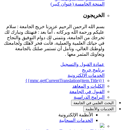
المنحة الخامسة (عنوان كبير)
الخريجون
بسم الله الرحمن الرحيم عزيزنا خريج الجامعة : سلام
عليكم ورحمة الله وبركاته ، أما بعد : فنهنئك ونبارك لك
تخرجك من الجامعة، ونتمنى لك دوام التوفيق والنجاح
في حياتك العلمية والعملية، فأنت فخر لأهلك ولجامعتك
ولوطنك الغالي، ونأمل أن تستمر صلتك بالجامعة
وتعاونك المثمر معها .
عمادة القبول والتسجيل
برنامج خريج
الخدمات الإلكترونية
{{mmc.getCurrentTranslation(item.Title)}}
الكليات و المعاهد
القبول في الجامعة
البرامج الدراسية
البحث العلمي في الجامعة
الخدمات والأنظمة
الأنظمة الإلكترونية
الخدمات السحابية