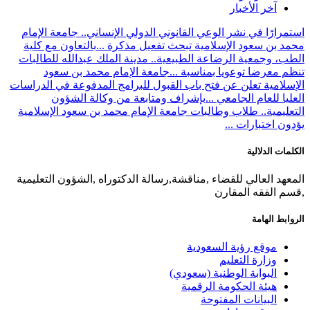
آخر الأخبار
رارًا في نشر الوعي القانوني الدولي الإنساني.. جامعة الإمام
 بن سعود الإسلامية تبحث تفعيل مذكرة ...
بالتعاون مع كلية
، وجمعية الرضاعة الطبيعية.. مدينة الملك عبدالله للطالبات
 معرضا توعويا بمناسبة ...
جامعة الإمام محمد بن سعود
لامية تعلن عن فتح باب القبول للبرامج المدفوعة في الدراسات
يا للعام الجامعي ...
بإشراف ومتابعة من وكالة الشؤون
ليمية.. طلاب وطالبات جامعة الإمام محمد بن سعود الإسلامية
ن اختبارات ...
ات الدلالية
هد العالي للقضاء ,مناقشة,رسالة الدكتوراه ,الشؤون التعليمية
 الفقه المقارن
بط الهامة
موقع رؤية السعودية
وزارة التعليم
البوابة الوطنية (سعودي)
هيئة الحكومة الرقمية
البيانات المفتوحة