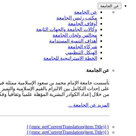
عن الجامعة
عن الجامعة
مكتب رئيس الجامعة
أوقاف الجامعة
وكالات الجامعة والجهات التابعة
مجالس ولجان الجامعة
أهداف التنمية المستدامة
شركاء الجامعة
الهيكل التنظيمي
الخطة الاستراتيجية للجامعة
عن الجامعة
على إحداث التكامل بين الالتزام بالقيم الإسلامية والتمي
من خلال إعداد الكوادر البشرية المؤهلة علمياً وثقافياً و
المزيد عن الجامعة ...
{{mmc.getCurrentTranslation(item.Title)}}
{{mmc.getCurrentTranslation(item.Title)}}