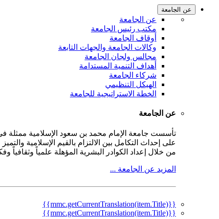
عن الجامعة
عن الجامعة
مكتب رئيس الجامعة
أوقاف الجامعة
وكالات الجامعة والجهات التابعة
مجالس ولجان الجامعة
أهداف التنمية المستدامة
شركاء الجامعة
الهيكل التنظيمي
الخطة الاستراتيجية للجامعة
عن الجامعة
على إحداث التكامل بين الالتزام بالقيم الإسلامية والتمي
من خلال إعداد الكوادر البشرية المؤهلة علمياً وثقافياً و
المزيد عن الجامعة ...
{{mmc.getCurrentTranslation(item.Title)}}
{{mmc.getCurrentTranslation(item.Title)}}