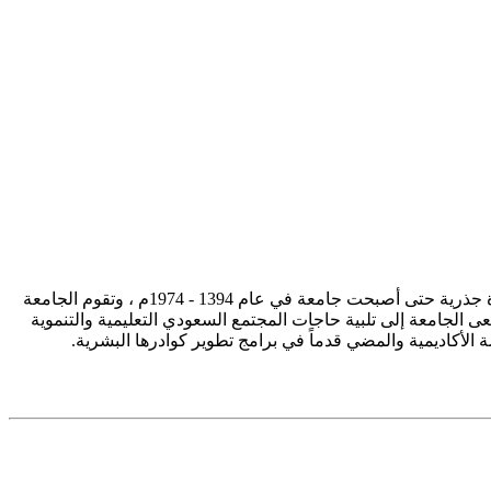
تأسست جامعة الإمام محمد بن سعود الإسلامية ممثلة في كلية الشريعة في سنة 1373هـ 1953م، وتطورت منذ ذلك الحين بصورة جذرية حتى أصبحت جامعة في عام 1394 - 1974م ، وتقوم الجامعة
ى الجامعة إلى تلبية حاجات المجتمع السعودي التعليمية والتنموية
سة الأكاديمية والمضي قدماً في برامج تطوير كوادرها البشرية.