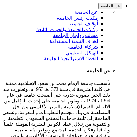
عن الجامعة
عن الجامعة
مكتب رئيس الجامعة
أوقاف الجامعة
وكالات الجامعة والجهات التابعة
مجالس ولجان الجامعة
أهداف التنمية المستدامة
شركاء الجامعة
الهيكل التنظيمي
الخطة الاستراتيجية للجامعة
عن الجامعة
تأسست جامعة الإمام محمد بن سعود الإسلامية ممثلة
في كلية الشريعة في سنة 1373هـ 1953م، وتطورت منذ
ذلك الحين بصورة جذرية حتى أصبحت جامعة في عام
1394 - 1974م ، وتقوم الجامعة على إحداث التكامل بين
الالتزام بالقيم الإسلامية والتميز الأكاديمي من أجل
المساهمة في بناء مجتمع المعلومات والمعرفة، وتسعى
الجامعة إلى تلبية حاجات المجتمع السعودي التعليمية
والتنموية من خلال إعداد الكوادر البشرية المؤهلة علمياً
وثقافياً وفكرياً لخدمة المجتمع وتوفير بيئة تعليمية
وثقافية تخدم احتياجات المؤسسة الأكاديمية والمضي