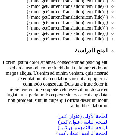
{{mmc.getCurrentTranslation(item.Title)}}
{{mmc.getCurrentTranslation(item.Title)}}
{{mmc.getCurrentTranslation(item.Title)}}
{{mmc.getCurrentTranslation(item.Title)}}
{{mmc.getCurrentTranslation(item.Title)}}
{{mmc.getCurrentTranslation(item.Title)}}
{{mmc.getCurrentTranslation(item.Title)}}
{{mmc.getCurrentTranslation(item.Title)}}
المنح الدراسية
Lorem ipsum dolor sit amet, consectetur adipisicing elit,
sed do eiusmod tempor incididunt ut labore et dolore
magna aliqua. Ut enim ad minim veniam, quis nostrud
exercitation ullamco laboris nisi ut aliquip ex ea
commodo consequat. Duis aute irure dolor in
reprehenderit in voluptate velit esse cillum dolore eu
fugiat nulla pariatur. Excepteur sint occaecat cupidatat
non proident, sunt in culpa qui officia deserunt mollit
anim id est laborum.
المنحة الأولي (عنوان كبير)
المنحة الثانية (عنوان كبير)
المنحة الثالثة (عنوان كبير)
المنحة الرابعة (عنوان كبير)