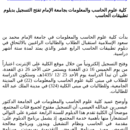
كلية علوم الحاسب والمعلومات بجامعة الإمام تفتح التسجيل بدبلوم
تطبيقات الحاسب
بدأت كلية علوم الحاسب والمعلومات في جامعة الإمام محمد بن
سعود الإسلامية استقبال الطلاب والطالبات الراغبين بالالتحاق في
دبلوم تطبيقات الحاسب الرابع عشر والذي يمتد لمدة ستة أشهر
دراسية.
وفتح التسجيل إلكترونياً من خلال موقع الكلية على الإنترنت اعتباراً
من يوم الخميس 16 ذي القعدة ويستمر حتى الأحد 26 ذي القعدة،
على أن تبدأ الدراسة يوم الأحد 25 /12 /1435هـ، وستكون الدراسة
للطلاب في مبنى كلية علوم الحاسب والمعلومات (22) في المدينة
الجامعية، وللطالبات في مبنى الكلية (324) في مدينة الملك عبد الله
للطالبات.
وأوضح عميد كلية علوم الحاسب والمعلومات في الجامعة الدكتور
عيسى بن عبدالله العيسى، أن التسجيل مفتوح لجميع فئات المجتمع،
موضحاً أن الكلية تقدم هذا الدبلوم للسنة الرابعة عشرة على التوالي
استشعاراً منها بأهمية خدمة المجتمع، إذ يشمل برنامج الدبلوم على:
مقدمة في الحاسب ونظام التشغيل ويندوز, وبرنامج معالجة
النصوص وورد, وبرنامج العروض التقديمية بوربوينت, وبرنامج