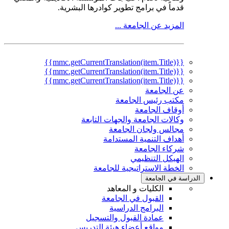
قدماً في برامج تطوير كوادرها البشرية.
المزيد عن الجامعة ...
{{mmc.getCurrentTranslation(item.Title)}}
{{mmc.getCurrentTranslation(item.Title)}}
{{mmc.getCurrentTranslation(item.Title)}}
عن الجامعة
مكتب رئيس الجامعة
أوقاف الجامعة
وكالات الجامعة والجهات التابعة
مجالس ولجان الجامعة
أهداف التنمية المستدامة
شركاء الجامعة
الهيكل التنظيمي
الخطة الاستراتيجية للجامعة
الدراسة في الجامعة
الكليات و المعاهد
القبول في الجامعة
البرامج الدراسية
عمادة القبول والتسجيل
مواقع أعضاء هيئة التدريس