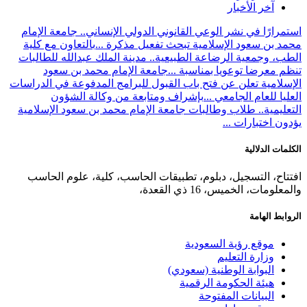
آخر الأخبار
استمرارًا في نشر الوعي القانوني الدولي الإنساني.. جامعة الإمام
محمد بن سعود الإسلامية تبحث تفعيل مذكرة ...
بالتعاون مع كلية
الطب، وجمعية الرضاعة الطبيعية.. مدينة الملك عبدالله للطالبات
تنظم معرضا توعويا بمناسبة ...
جامعة الإمام محمد بن سعود
الإسلامية تعلن عن فتح باب القبول للبرامج المدفوعة في الدراسات
العليا للعام الجامعي ...
بإشراف ومتابعة من وكالة الشؤون
التعليمية.. طلاب وطالبات جامعة الإمام محمد بن سعود الإسلامية
يؤدون اختبارات ...
الكلمات الدلالية
افتتاح، التسجيل، دبلوم، تطبيقات الحاسب، كلية، علوم الحاسب
والمعلومات، الخميس، 16 ذي القعدة،
الروابط الهامة
موقع رؤية السعودية
وزارة التعليم
البوابة الوطنية (سعودي)
هيئة الحكومة الرقمية
البيانات المفتوحة