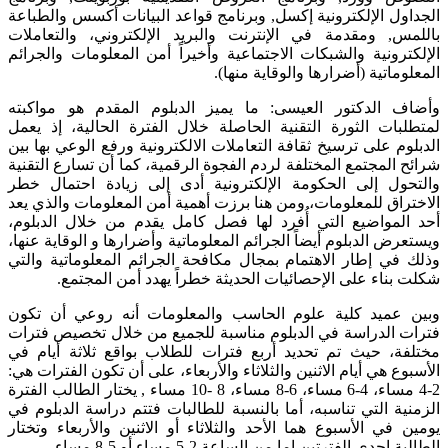
الجداول الإلكترونية إكسل, وبرنامج قواعد البيانات أكسس والطباعة
باللمس, ومقدمة في الإنترنت والبريد الإلكتروني، والتعاملات
الإلكترونية والشبكات الاجتماعية وأخيراً أمن المعلومات والجرائم
المعلوماتية (أضرارها والوقاية منها).
وأضاف الدكتور العيسى: ما يميز الدبلوم المقدم هو مواكبته
لمتطلبات الثورة التقنية الحاصلة خلال الفترة الحالية، إذ يعمل
الدبلوم على ترسيخ ثقافة التعاملات الالكترونية ورفع الوعي بها بين
شرائح المجتمع المختلفة لردم الفجوة الرقمية، كما أن تسارع التقنية
والتحول إلى الحكومة الإلكترونية أدى إلى زيادة احتمال خطر
الاختراق للمعلومات، ومن هنا برزت أهمية أمن المعلومات والذي يعد
أحد المواضيع التي أُفرد لها فصل كامل يقدم من خلال الدبلوم،
ويستعرض الدبلوم أيضاً الجرائم المعلوماتية وأضرارها و الوقاية عنها،
وذلك في إطار الاهتمام بمجال مكافحة الجرائم المعلوماتية والتي
شكلت بناء على الإحصائيات الحديثة خطراً يهدد أمن المجتمع.
وبين عميد كلية علوم الحاسب والمعلومات أنه روعي أن تكون
فترات الدراسة في الدبلوم مناسبة للجميع من خلال تخصيص فترات
مختلفة، حيث تم تحديد أربع فترات للطلاب بواقع ثلاثة أيام في
الأسبوع هي أيام الاثنين والثلاثاء والأربعاء، على أن تكون الفترات هي:
2-4 مساء، 4-6 مساء، 6-8 مساء، 8 -10 مساء , يختار الطالب الفترة
الزمنية التي تناسبه، أما بالنسبة للطالبات فتتم دراسة الدبلوم في
يومين في الأسبوع هما الأحد والثلاثاء أو الاثنين والأربعاء وتختار
الطالبة إحدى الفترتين إما من الساعة 2-5 مساء أو 5-8 مساء.