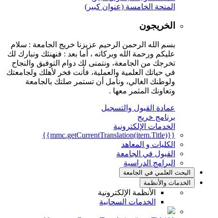
المنحة الخامسة (عنوان كبير)
الخريجون
بسم الله الرحمن الرحيم عزيزنا خريج الجامعة : سلام
عليكم ورحمة الله وبركاته ، أما بعد : فنهنئك ونبارك لك
تخرجك من الجامعة، ونتمنى لك دوام التوفيق والنجاح
في حياتك العلمية والعملية، فأنت فخر لأهلك ولجامعتك
ولوطنك الغالي، ونأمل أن تستمر صلتك بالجامعة
وتعاونك المثمر معها .
عمادة القبول والتسجيل
برنامج خريج
الخدمات الإلكترونية
{{mmc.getCurrentTranslation(item.Title)}}
الكليات و المعاهد
القبول في الجامعة
البرامج الدراسية
البحث العلمي في الجامعة
الخدمات والأنظمة
الأنظمة الإلكترونية
الخدمات السحابية