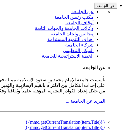
عن الجامعة
عن الجامعة
مكتب رئيس الجامعة
أوقاف الجامعة
وكالات الجامعة والجهات التابعة
مجالس ولجان الجامعة
أهداف التنمية المستدامة
شركاء الجامعة
الهيكل التنظيمي
الخطة الاستراتيجية للجامعة
عن الجامعة
على إحداث التكامل بين الالتزام بالقيم الإسلامية والتمي
من خلال إعداد الكوادر البشرية المؤهلة علمياً وثقافياً و
المزيد عن الجامعة ...
{{mmc.getCurrentTranslation(item.Title)}}
{{mmc.getCurrentTranslation(item.Title)}}