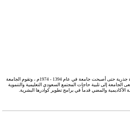
تأسست جامعة الإمام محمد بن سعود الإسلامية ممثلة في كلية الشريعة في سنة 1373هـ 1953م، وتطورت منذ ذلك الحين بصورة جذرية حتى أصبحت جامعة في عام 1394 - 1974م ، وتقوم الجامعة
ى الجامعة إلى تلبية حاجات المجتمع السعودي التعليمية والتنموية
سة الأكاديمية والمضي قدماً في برامج تطوير كوادرها البشرية.