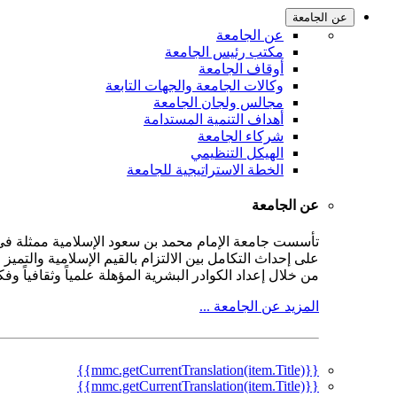
عن الجامعة
عن الجامعة
مكتب رئيس الجامعة
أوقاف الجامعة
وكالات الجامعة والجهات التابعة
مجالس ولجان الجامعة
أهداف التنمية المستدامة
شركاء الجامعة
الهيكل التنظيمي
الخطة الاستراتيجية للجامعة
عن الجامعة
على إحداث التكامل بين الالتزام بالقيم الإسلامية والتمي
من خلال إعداد الكوادر البشرية المؤهلة علمياً وثقافياً و
المزيد عن الجامعة ...
{{mmc.getCurrentTranslation(item.Title)}}
{{mmc.getCurrentTranslation(item.Title)}}