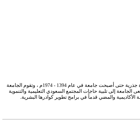
تأسست جامعة الإمام محمد بن سعود الإسلامية ممثلة في كلية الشريعة في سنة 1373هـ 1953م، وتطورت منذ ذلك الحين بصورة جذرية حتى أصبحت جامعة في عام 1394 - 1974م ، وتقوم الجامعة
ى الجامعة إلى تلبية حاجات المجتمع السعودي التعليمية والتنموية
سة الأكاديمية والمضي قدماً في برامج تطوير كوادرها البشرية.