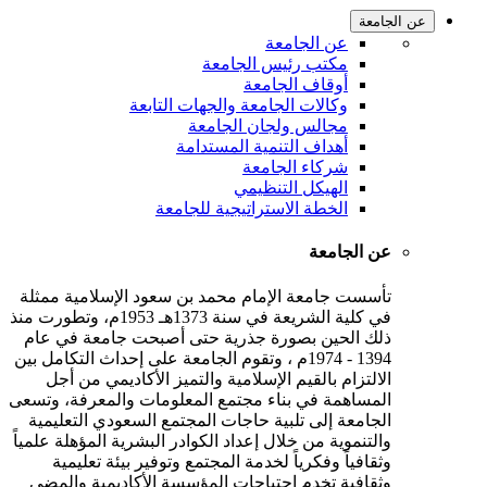
عن الجامعة
عن الجامعة
مكتب رئيس الجامعة
أوقاف الجامعة
وكالات الجامعة والجهات التابعة
مجالس ولجان الجامعة
أهداف التنمية المستدامة
شركاء الجامعة
الهيكل التنظيمي
الخطة الاستراتيجية للجامعة
عن الجامعة
تأسست جامعة الإمام محمد بن سعود الإسلامية ممثلة
في كلية الشريعة في سنة 1373هـ 1953م، وتطورت منذ
ذلك الحين بصورة جذرية حتى أصبحت جامعة في عام
1394 - 1974م ، وتقوم الجامعة على إحداث التكامل بين
الالتزام بالقيم الإسلامية والتميز الأكاديمي من أجل
المساهمة في بناء مجتمع المعلومات والمعرفة، وتسعى
الجامعة إلى تلبية حاجات المجتمع السعودي التعليمية
والتنموية من خلال إعداد الكوادر البشرية المؤهلة علمياً
وثقافياً وفكرياً لخدمة المجتمع وتوفير بيئة تعليمية
وثقافية تخدم احتياجات المؤسسة الأكاديمية والمضي