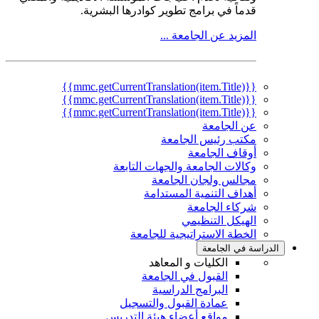
قدماً في برامج تطوير كوادرها البشرية.
المزيد عن الجامعة ...
{{mmc.getCurrentTranslation(item.Title)}}
{{mmc.getCurrentTranslation(item.Title)}}
{{mmc.getCurrentTranslation(item.Title)}}
عن الجامعة
مكتب رئيس الجامعة
أوقاف الجامعة
وكالات الجامعة والجهات التابعة
مجالس ولجان الجامعة
أهداف التنمية المستدامة
شركاء الجامعة
الهيكل التنظيمي
الخطة الاستراتيجية للجامعة
الدراسة في الجامعة
الكليات و المعاهد
القبول في الجامعة
البرامج الدراسية
عمادة القبول والتسجيل
مواقع أعضاء هيئة التدريس