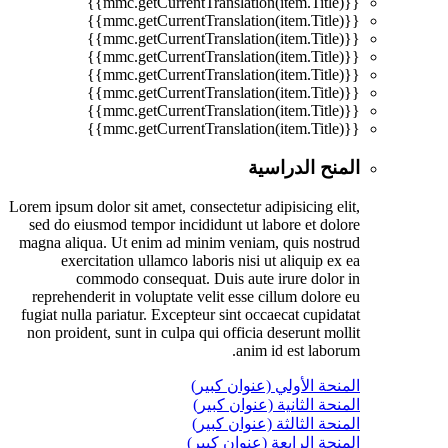
{{mmc.getCurrentTranslation(item.Title)}}
{{mmc.getCurrentTranslation(item.Title)}}
{{mmc.getCurrentTranslation(item.Title)}}
{{mmc.getCurrentTranslation(item.Title)}}
{{mmc.getCurrentTranslation(item.Title)}}
{{mmc.getCurrentTranslation(item.Title)}}
{{mmc.getCurrentTranslation(item.Title)}}
{{mmc.getCurrentTranslation(item.Title)}}
المنح الدراسية
Lorem ipsum dolor sit amet, consectetur adipisicing elit,
sed do eiusmod tempor incididunt ut labore et dolore
magna aliqua. Ut enim ad minim veniam, quis nostrud
exercitation ullamco laboris nisi ut aliquip ex ea
commodo consequat. Duis aute irure dolor in
reprehenderit in voluptate velit esse cillum dolore eu
fugiat nulla pariatur. Excepteur sint occaecat cupidatat
non proident, sunt in culpa qui officia deserunt mollit
anim id est laborum.
المنحة الأولي (عنوان كبير)
المنحة الثانية (عنوان كبير)
المنحة الثالثة (عنوان كبير)
المنحة الرابعة (عنوان كبير)