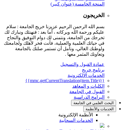
المنحة الخامسة (عنوان كبير)
الخريجون
بسم الله الرحمن الرحيم عزيزنا خريج الجامعة : سلام
عليكم ورحمة الله وبركاته ، أما بعد : فنهنئك ونبارك لك
تخرجك من الجامعة، ونتمنى لك دوام التوفيق والنجاح
في حياتك العلمية والعملية، فأنت فخر لأهلك ولجامعتك
ولوطنك الغالي، ونأمل أن تستمر صلتك بالجامعة
وتعاونك المثمر معها .
عمادة القبول والتسجيل
برنامج خريج
الخدمات الإلكترونية
{{mmc.getCurrentTranslation(item.Title)}}
الكليات و المعاهد
القبول في الجامعة
البرامج الدراسية
البحث العلمي في الجامعة
الخدمات والأنظمة
الأنظمة الإلكترونية
الخدمات السحابية