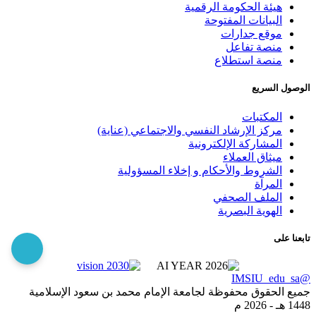
هيئة الحكومة الرقمية
البيانات المفتوحة
موقع جدارات
منصة تفاعل
منصة استطلاع
الوصول السريع
المكتبات
مركز الإرشاد النفسي والاجتماعي (عناية)
المشاركة الإلكترونية
ميثاق العملاء
الشروط والأحكام و إخلاء المسؤولية
المرآة
الملف الصحفي
الهوية البصرية
تابعنا على
@IMSIU_edu_sa
جميع الحقوق محفوظة لجامعة الإمام محمد بن سعود الإسلامية
1448 هـ -
2026 م