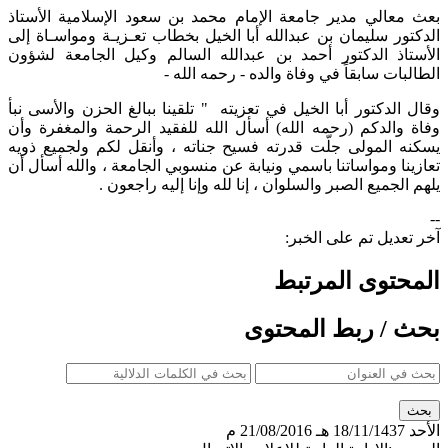
​بعث معالي مدير جامعة الإمام محمد بن سعود الإسلامية الأستاذ
الدكتور سليمان بن عبدالله أبا الخيل بخطاب تعـزيـة ومواسـاة إلى
الأستاذ الدكتور أحمد بن عبدالله السالم وكيل الجامعة لشؤون
الطالبات سابقاً في وفاة والده - رحمه الله -
وقال الدكتور أبا الخيل في تعزيته " تلقينا ببالغ الحزن والأسى نبأ
وفاة والدكم (رحمه الله) أسأل الله للفقيد الرحمة والمغفرة وأن
يسكنه المولى جلّت قدرته فسيح جناته ، وأنقل لكم ولجميع ذويه
تعازينا ومواساتنا باسمي ونيابة عن منسوبي الجامعة ، والله أسأل أن
يلهم الجميع الصبر والسلوان ، إنا لله وإنا إليه راجعون .​
--
آخر تعديل تم على الخبر:
المحتوى المرتبط
بحث / ربط المحتوى
الأحد
18/11/1437 هـ
21/08/2016 م