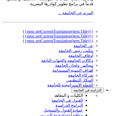
قدماً في برامج تطوير كوادرها البشرية.
المزيد عن الجامعة ...
{{mmc.getCurrentTranslation(item.Title)}}
{{mmc.getCurrentTranslation(item.Title)}}
{{mmc.getCurrentTranslation(item.Title)}}
عن الجامعة
مكتب رئيس الجامعة
أوقاف الجامعة
وكالات الجامعة والجهات التابعة
مجالس ولجان الجامعة
أهداف التنمية المستدامة
شركاء الجامعة
الهيكل التنظيمي
الخطة الاستراتيجية للجامعة
الدراسة في الجامعة
الكليات و المعاهد
القبول في الجامعة
البرامج الدراسية
عمادة القبول والتسجيل
مواقع أعضاء هيئة التدريس