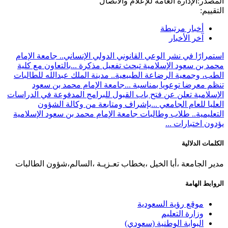
المصدر:
الإدارة العامة للإعلام والاتصال
التقييم:
أخبار مرتبطة
آخر الأخبار
استمرارًا في نشر الوعي القانوني الدولي الإنساني.. جامعة الإمام
محمد بن سعود الإسلامية تبحث تفعيل مذكرة ...
بالتعاون مع كلية
الطب، وجمعية الرضاعة الطبيعية.. مدينة الملك عبدالله للطالبات
تنظم معرضا توعويا بمناسبة ...
جامعة الإمام محمد بن سعود
الإسلامية تعلن عن فتح باب القبول للبرامج المدفوعة في الدراسات
العليا للعام الجامعي ...
بإشراف ومتابعة من وكالة الشؤون
التعليمية.. طلاب وطالبات جامعة الإمام محمد بن سعود الإسلامية
يؤدون اختبارات ...
الكلمات الدلالية
مدير الجامعة ،أبا الخيل ،بخطاب تعـزيـة ،السالم،شؤون الطالبات
الروابط الهامة
موقع رؤية السعودية
وزارة التعليم
البوابة الوطنية (سعودي)