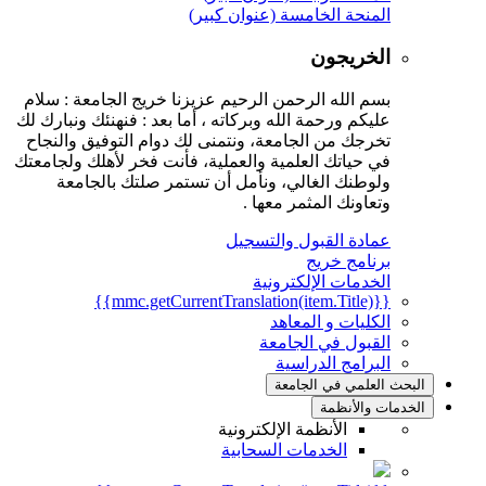
المنحة الخامسة (عنوان كبير)
الخريجون
بسم الله الرحمن الرحيم عزيزنا خريج الجامعة : سلام
عليكم ورحمة الله وبركاته ، أما بعد : فنهنئك ونبارك لك
تخرجك من الجامعة، ونتمنى لك دوام التوفيق والنجاح
في حياتك العلمية والعملية، فأنت فخر لأهلك ولجامعتك
ولوطنك الغالي، ونأمل أن تستمر صلتك بالجامعة
وتعاونك المثمر معها .
عمادة القبول والتسجيل
برنامج خريج
الخدمات الإلكترونية
{{mmc.getCurrentTranslation(item.Title)}}
الكليات و المعاهد
القبول في الجامعة
البرامج الدراسية
البحث العلمي في الجامعة
الخدمات والأنظمة
الأنظمة الإلكترونية
الخدمات السحابية