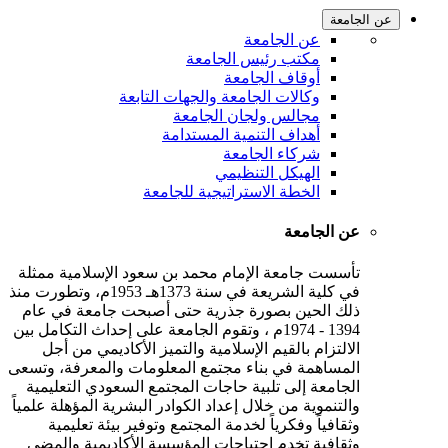
عن الجامعة
عن الجامعة
مكتب رئيس الجامعة
أوقاف الجامعة
وكالات الجامعة والجهات التابعة
مجالس ولجان الجامعة
أهداف التنمية المستدامة
شركاء الجامعة
الهيكل التنظيمي
الخطة الاستراتيجية للجامعة
عن الجامعة
تأسست جامعة الإمام محمد بن سعود الإسلامية ممثلة
في كلية الشريعة في سنة 1373هـ 1953م، وتطورت منذ
ذلك الحين بصورة جذرية حتى أصبحت جامعة في عام
1394 - 1974م ، وتقوم الجامعة على إحداث التكامل بين
الالتزام بالقيم الإسلامية والتميز الأكاديمي من أجل
المساهمة في بناء مجتمع المعلومات والمعرفة، وتسعى
الجامعة إلى تلبية حاجات المجتمع السعودي التعليمية
والتنموية من خلال إعداد الكوادر البشرية المؤهلة علمياً
وثقافياً وفكرياً لخدمة المجتمع وتوفير بيئة تعليمية
وثقافية تخدم احتياجات المؤسسة الأكاديمية والمضي