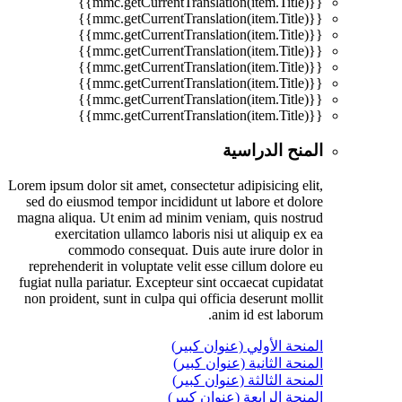
{{mmc.getCurrentTranslation(item.Title)}}
{{mmc.getCurrentTranslation(item.Title)}}
{{mmc.getCurrentTranslation(item.Title)}}
{{mmc.getCurrentTranslation(item.Title)}}
{{mmc.getCurrentTranslation(item.Title)}}
{{mmc.getCurrentTranslation(item.Title)}}
{{mmc.getCurrentTranslation(item.Title)}}
{{mmc.getCurrentTranslation(item.Title)}}
المنح الدراسية
Lorem ipsum dolor sit amet, consectetur adipisicing elit,
sed do eiusmod tempor incididunt ut labore et dolore
magna aliqua. Ut enim ad minim veniam, quis nostrud
exercitation ullamco laboris nisi ut aliquip ex ea
commodo consequat. Duis aute irure dolor in
reprehenderit in voluptate velit esse cillum dolore eu
fugiat nulla pariatur. Excepteur sint occaecat cupidatat
non proident, sunt in culpa qui officia deserunt mollit
anim id est laborum.
المنحة الأولي (عنوان كبير)
المنحة الثانية (عنوان كبير)
المنحة الثالثة (عنوان كبير)
المنحة الرابعة (عنوان كبير)