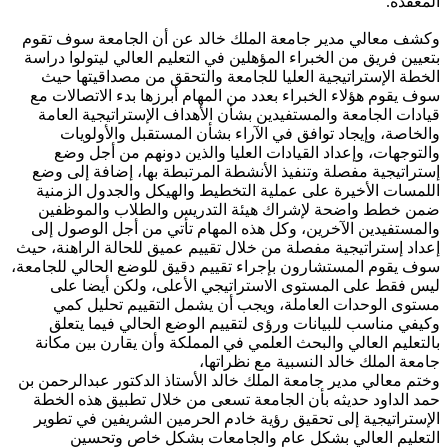
المعقدة.
وكشف معالي مدير جامعة الملك خالد عن أن الجامعة سوف تقوم
بتعيين فريق من الخبراء المؤهلين في التعليم العالي ليتولوا دراسة
الخطة الإستراتيجية العليا للجامعة والتحقق من مصداقيتها حيث
سوف يقوم هؤلاء الخبراء بعدد من المهام أبرزها بدء الاتصالات مع
قيادات الجامعة والمستفيدين بشأن الأهداف الإستراتيجية العامة
والخاصة، وإيجاد توافق في الآراء بشأن المستقبل والأولويات
والتوجهات، وإعداد القيادات العليا والذين دونهم من أجل وضع
إستراتيجية مفصلة وتنفيذ الأنشطة المرتبطة بها، إضافة إلى وضع
اللمسات الأخيرة على عملية التخطيط والهيكل والجدول الزمنية
ضمن خطط واضحة لإشراك هيئة التدريس والطلاب والموظفين
والمستفيدين الآخرين، وكل هذه المهام تأتي من أجل الوصول إلى
إعداد إستراتيجية مفصلة من خلال تقييم عميق للحالة الراهنة، حيث
سوف يقوم المستشارون بإجراء تقييم دقيق للوضع الحالي للجامعة،
ليس فقط على المستوى الاستراتيجي الأعلى، ولكن أيضا على
مستوى الوحدات العاملة، ويجب أن يشمل التقييم تحليل كمي
وكيفي مناسب للبيانات ورؤى لتقييم الوضع الحالي فيما يتعلق
بالتعليم العالي والبحث العلمي في المملكة وأن يقارن بين مكانة
جامعة الملك خالد النسبية مع نظراتها،
وختم معالي مدير جامعة الملك خالد الأستاذ الدكتور عبدالرحمن بن
حمد الداود حديثه بأن الجامعة تسعى من خلال تطبيق هذه الخطة
الإستراتيجية إلى تحقيق رؤية خادم الحرمين الشريفين في تطوير
التعليم العالي بشكل عام والجامعات بشكل خاص وتحسين