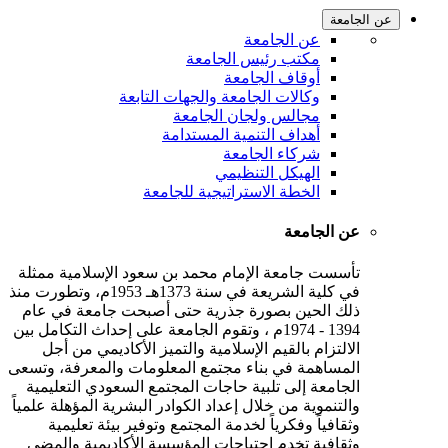
عن الجامعة
عن الجامعة
مكتب رئيس الجامعة
أوقاف الجامعة
وكالات الجامعة والجهات التابعة
مجالس ولجان الجامعة
أهداف التنمية المستدامة
شركاء الجامعة
الهيكل التنظيمي
الخطة الاستراتيجية للجامعة
عن الجامعة
تأسست جامعة الإمام محمد بن سعود الإسلامية ممثلة
في كلية الشريعة في سنة 1373هـ 1953م، وتطورت منذ
ذلك الحين بصورة جذرية حتى أصبحت جامعة في عام
1394 - 1974م ، وتقوم الجامعة على إحداث التكامل بين
الالتزام بالقيم الإسلامية والتميز الأكاديمي من أجل
المساهمة في بناء مجتمع المعلومات والمعرفة، وتسعى
الجامعة إلى تلبية حاجات المجتمع السعودي التعليمية
والتنموية من خلال إعداد الكوادر البشرية المؤهلة علمياً
وثقافياً وفكرياً لخدمة المجتمع وتوفير بيئة تعليمية
وثقافية تخدم احتياجات المؤسسة الأكاديمية والمضي