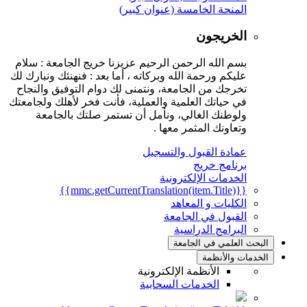
المنحة الخامسة (عنوان كبير)
الخريجون
بسم الله الرحمن الرحيم عزيزنا خريج الجامعة : سلام
عليكم ورحمة الله وبركاته ، أما بعد : فنهنئك ونبارك لك
تخرجك من الجامعة، ونتمنى لك دوام التوفيق والنجاح
في حياتك العلمية والعملية، فأنت فخر لأهلك ولجامعتك
ولوطنك الغالي، ونأمل أن تستمر صلتك بالجامعة
وتعاونك المثمر معها .
عمادة القبول والتسجيل
برنامج خريج
الخدمات الإلكترونية
{{mmc.getCurrentTranslation(item.Title)}}
الكليات و المعاهد
القبول في الجامعة
البرامج الدراسية
البحث العلمي في الجامعة
الخدمات والأنظمة
الأنظمة الإلكترونية
الخدمات السحابية