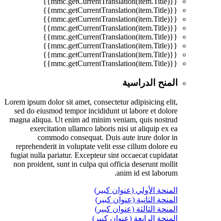
{{mmc.getCurrentTranslation(item.Title)}}
{{mmc.getCurrentTranslation(item.Title)}}
{{mmc.getCurrentTranslation(item.Title)}}
{{mmc.getCurrentTranslation(item.Title)}}
{{mmc.getCurrentTranslation(item.Title)}}
{{mmc.getCurrentTranslation(item.Title)}}
{{mmc.getCurrentTranslation(item.Title)}}
{{mmc.getCurrentTranslation(item.Title)}}
المنح الدراسية
Lorem ipsum dolor sit amet, consectetur adipisicing elit,
sed do eiusmod tempor incididunt ut labore et dolore
magna aliqua. Ut enim ad minim veniam, quis nostrud
exercitation ullamco laboris nisi ut aliquip ex ea
commodo consequat. Duis aute irure dolor in
reprehenderit in voluptate velit esse cillum dolore eu
fugiat nulla pariatur. Excepteur sint occaecat cupidatat
non proident, sunt in culpa qui officia deserunt mollit
anim id est laborum.
المنحة الأولي (عنوان كبير)
المنحة الثانية (عنوان كبير)
المنحة الثالثة (عنوان كبير)
المنحة الرابعة (عنوان كبير)