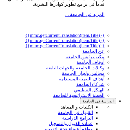
قدماً في برامج تطوير كوادرها البشرية.
المزيد عن الجامعة ...
{{mmc.getCurrentTranslation(item.Title)}}
{{mmc.getCurrentTranslation(item.Title)}}
{{mmc.getCurrentTranslation(item.Title)}}
عن الجامعة
مكتب رئيس الجامعة
أوقاف الجامعة
وكالات الجامعة والجهات التابعة
مجالس ولجان الجامعة
أهداف التنمية المستدامة
شركاء الجامعة
الهيكل التنظيمي
الخطة الاستراتيجية للجامعة
الدراسة في الجامعة
الكليات و المعاهد
القبول في الجامعة
البرامج الدراسية
عمادة القبول والتسجيل
مواقع أعضاء هيئة التدريس