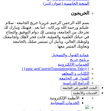
المنحة الخامسة (عنوان كبير)
الخريجون
بسم الله الرحمن الرحيم عزيزنا خريج الجامعة : سلام
عليكم ورحمة الله وبركاته ، أما بعد : فنهنئك ونبارك لك
تخرجك من الجامعة، ونتمنى لك دوام التوفيق والنجاح
في حياتك العلمية والعملية، فأنت فخر لأهلك ولجامعتك
ولوطنك الغالي، ونأمل أن تستمر صلتك بالجامعة
وتعاونك المثمر معها .
عمادة القبول والتسجيل
برنامج خريج
الخدمات الإلكترونية
{{mmc.getCurrentTranslation(item.Title)}}
الكليات و المعاهد
القبول في الجامعة
البرامج الدراسية
البحث العلمي في الجامعة
الخدمات والأنظمة
الأنظمة الإلكترونية
الخدمات السحابية