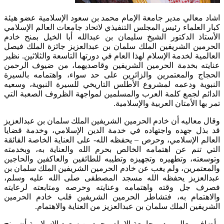
​اشاد معالي مدير جامعة الإمام محمد بن سعود الإسلامية عضو هيئة
كبار العلماء رئيس المجلس التنفيذي لاتحاد جامعات العالم الإسلامي
الأستاذ الدكتور الشيخ سليمان بن عبدالله أبا الخيل بمنح خادم
الحرمين الشريفين الملك سلمان بن عبدالعزيز جائزة الملك فيصل
العالمية لخدمة الإسلام لهذا العام في دورتها التاسعة والثلاثين. نظير
عنايته بخدمة الحرمين الشريفين وقاصديهما، من ضيوف الرحمن
الحجاج والمعتمرين والزائرين على حد سواء، واهتمامه بالسيرة
النبوية ودعمه لمشروع الأطلس التاريخي للسيرة النبوية، وسعيه
الدائم لجمع كلمة العرب والمسلمين لمواجهة الظروف الصعبة التي
تمر بها الأمتان العربية والإسلامية.
وقال معاليه أن خادم الحرمين الشريفين الملك سلمان بن عبدالعزيز
قد بذل جهده واجتهاده في خدمة الدين الإسلامي، وخدمة قضايا
العالم الإسلامي، وحرص – يحفظه الله- على العناية الخاصة الفائقة
التي تنم عن اهتمامه الخالص بحرم الله والعناية به، وبخدمته
وتوسعته، وتطهيره وتجهيزه وتطيبه للطائفين والعاكفين والحاجين
والمعتمرين، ولم يغب عن خادم الحرمين الشريفين الملك سلمان بن
عبدالعزيز يحفظه الله مسجد المصطفى صلى الله عليه وسلم،
فصرف جل وقته واهتمامه وعنايته وحرصه ومتابعته لرعايته
والاهتمام به، فتشاطر الحرمين الشريفين قلب خادم الحرمين
الشريفين الملك سلمان بن عبدالعزيز من العناية والاهتمام.
وأضاف معالي مدير جامعة الإمام محمد بن سعود الإسلامية أن منح