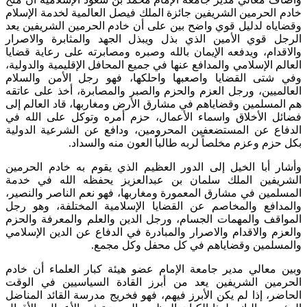
خادم الحرمين الشريفين جائزة الملك فيصل العالمية لخدمة الإسلام
وقضاياه لدليل قوي واضح بين على أن خادم الحرمين الشريفين يعد
الرجل قوي الأمين الذي بذل ويبذل الجهد والمثابرة والاصرار
والاقدام، ويدفعه الإيمان بالله وصبره ومصابرته على رعاية قضايا
العالم الإسلامي والمدافع عنها في جميع المحافل الإقليمية والدولية،
وفي شتى القضايا واصعبها واحلكها، فهو رجل الأمن والسلام
العالميين، ورجل العزم والحزم والصبر والمصابرة، أخذ على عاتقه
هم المسلمين وقضاياهم في مشارق الأرض ومغاربها، قاد العالم إلى
فضائل الأخلاق واسماء الأعمال، حزم أمره وتوكل على الله في
الدفاع عن المستضعفين المحرومين، ودافع عن الشرعية الدولية
بكل حزم وعزم مخلصاً لربه طالباً العون منه والسداد.
وأشار أبا الخيل إلى الدور العظيم الذي يقوم به خادم الحرمين
الشريفين الملك سلمان بن عبدالعزيز يحفظه الله في خدمة
المسلمين في مشارق المعمورة ومغاربها، فهو نعم الناصر والنصير،
والمدافع والمخاصم عن القضايا الإسلامية المختلفة، وهو رجل
المواقف والمهمات الجسام، ورجل الدين والعلم والمعرفة والحزم
والعزم والاقدام والاصرار والمبادرة في الدفاع عن الدين الإسلامي
والمسلمين وقضاياهم في كل محفل وكل مجمع.
وبين معالي مدير جامعة الإمام عضو هيئة كبار العلماء أن خادم
الحرمين الشريفين يعد من أبرز القادة السياسيين في الوقت
الحاضر، إذا لم يكن الأبرز فيهم، فهو فخريج مدرسة القائد المناضل