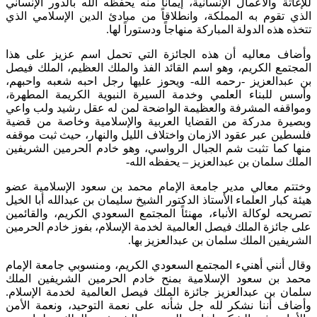
للإغاثة والأعمال الإنسانية، إيماناً منه يحفظه الله بالدور الإنساني
الذي تقوم به المملكة، وانطلاقاً من مبادئ الدين الإسلامي الذي
تتخذه هذه الدولة المباركة منهاجاً ودستوراً لها.
وأضاف معاليه أن هذه الجائزة التي تحمل اسم عزيز على هذا
المجتمع الكريم، وهو اسم القائد الفذ والملك العظيم، الملك فيصل
بن عبدالعزيز -رحمه الله- ويحوز عليها رجل احبه شعبه واحبهم،
وأسس للبناء العلمي وخدمة السيرة النبوية الكريمة المطهرة،
ومواقفه المشرفة والعظيمة الواضحة لمن له عقل رشيد ولب واعي
وبصيرة مدركة من القضايا العربية والإسلامية وخاصة من قضية
فلسطين عبر عقود الازمان واختلاف الليل والنهار، حيث ثبت موقفه
منها كما تثبت شم الجبال الرواسي، وهو خادم الحرمين الشريفين
الملك سلمان بن عبدالعزيز – يحفظه الله-
وختتم معالي مدير جامعة الإمام محمد بن سعود الإسلامية عضو
هيئة كبار العلماء الأستاذ الدكتور الشيخ سليمان بن عبدالله أبا الخيل
تصريحه لوكالة الأنباء، مهنئاً المجتمع السعودي الكريم، والقائمين
على جائزة الملك فيصل العالمية لخدمة الإسلام، بفوز خادم الحرمين
الشريفين الملك سلمان بن عبدالعزيز بها.
وقال أنني أهنيء المجتمع السعودي الكريم، ومنسوبي جامعة الإمام
محمد بن سعود الإسلامية بمنح خادم الحرمين الشريفين الملك
سلمان بن عبدالعزيز جائزة الملك فيصل العالمية لخدمة الإسلام.
وأضاف أننا نشكر لله جل شأنه على نعمة التوحيد، ونعمة الأمن