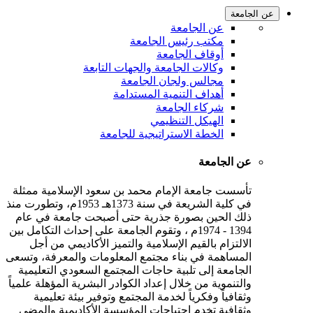
عن الجامعة
عن الجامعة
مكتب رئيس الجامعة
أوقاف الجامعة
وكالات الجامعة والجهات التابعة
مجالس ولجان الجامعة
أهداف التنمية المستدامة
شركاء الجامعة
الهيكل التنظيمي
الخطة الاستراتيجية للجامعة
عن الجامعة
تأسست جامعة الإمام محمد بن سعود الإسلامية ممثلة
في كلية الشريعة في سنة 1373هـ 1953م، وتطورت منذ
ذلك الحين بصورة جذرية حتى أصبحت جامعة في عام
1394 - 1974م ، وتقوم الجامعة على إحداث التكامل بين
الالتزام بالقيم الإسلامية والتميز الأكاديمي من أجل
المساهمة في بناء مجتمع المعلومات والمعرفة، وتسعى
الجامعة إلى تلبية حاجات المجتمع السعودي التعليمية
والتنموية من خلال إعداد الكوادر البشرية المؤهلة علمياً
وثقافياً وفكرياً لخدمة المجتمع وتوفير بيئة تعليمية
وثقافية تخدم احتياجات المؤسسة الأكاديمية والمضي