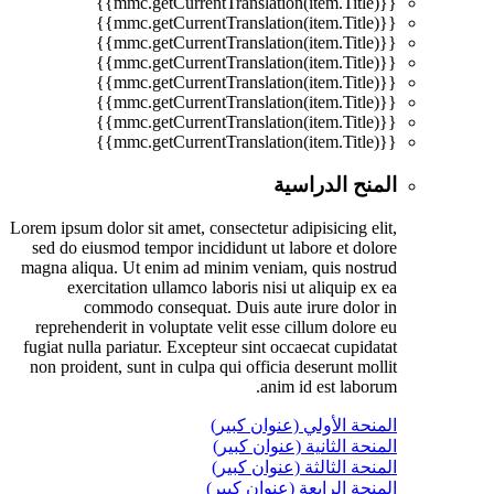
{{mmc.getCurrentTranslation(item.Title)}}
{{mmc.getCurrentTranslation(item.Title)}}
{{mmc.getCurrentTranslation(item.Title)}}
{{mmc.getCurrentTranslation(item.Title)}}
{{mmc.getCurrentTranslation(item.Title)}}
{{mmc.getCurrentTranslation(item.Title)}}
{{mmc.getCurrentTranslation(item.Title)}}
{{mmc.getCurrentTranslation(item.Title)}}
المنح الدراسية
Lorem ipsum dolor sit amet, consectetur adipisicing elit,
sed do eiusmod tempor incididunt ut labore et dolore
magna aliqua. Ut enim ad minim veniam, quis nostrud
exercitation ullamco laboris nisi ut aliquip ex ea
commodo consequat. Duis aute irure dolor in
reprehenderit in voluptate velit esse cillum dolore eu
fugiat nulla pariatur. Excepteur sint occaecat cupidatat
non proident, sunt in culpa qui officia deserunt mollit
anim id est laborum.
المنحة الأولي (عنوان كبير)
المنحة الثانية (عنوان كبير)
المنحة الثالثة (عنوان كبير)
المنحة الرابعة (عنوان كبير)