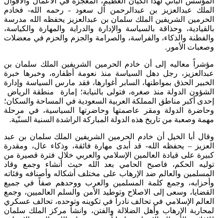
المؤسس الباني لهذا الكيان العظيم، المعجزة في الأعمال والأقوال
الملك عبدالعزيز بن عبدالرحمن آل سعود - رحمه الله- فخادم
الحرمين الشريفين الملك سلمان بن عبدالعزيز يحفظه الله مدرسة
بالقيادية، وحذاقة بالسياسة والإدارة والدراية والمهارة والكياسة،
والفطنة والذكاء، والفراسة، والصرامة والجزم والحزم في معضلات
وصعبات الأمور.
مؤشراً معاليه إلى أن خادم الحرمين الشريفين الملك سلمان بن
عبدالعزيز، رجل دهل السياسة منذ نعومة أظفاره، وخبرها خبرة
الخبير الحذق بمواطنها، السابر أغوارها، فقد مارس السياسة وإدارة
الشؤون الدولة منذ صغره، فتولى بالنيابة؛ إمارة منطقة الرياض
إحدى أكبر مناطق المملكة العربية السعودية في المساحة والسكان؛
وحاضرة الدولة ومقر عاصمتها وحاضرتها السياسية، في مرحلة
مهمة وصعبة من تاريخ هذه الدولة المباركة الراشدة السنية السنّية.
وقال أبا الخيل أن خادم الحرمين الشريفين الملك سلمان بن عبد
العزيز – يحفظه الله- قد أبدى مهارة فائقة، وذكاء عال، ومقدرة
كبيرة على قيادة العالمين الإسلامي والعربي خلال فترة قصيرة من
توليه الحكم، فاصبح الحامي بعد الله حيث أنشاء وجمع وقاد
المسلمين والعالم ضد الإرهاب على مختلف أشكاله وأصنافه وفئاته
وأحزابه، وجمع كلمة المسلمين والعرب ووحدهم صفاً في جميع
القضايا، وسعى إلى الاصلاح وتوطيد الأمن والسلم العالميين، وجمع
العالم الإسلامي في تحالف نادراً في تكوينه وتوحده، تحالف عسكري
لمحاربة الإرهاب وأهل الضلالة والفتن، وانشأ مركز الملك سلمان