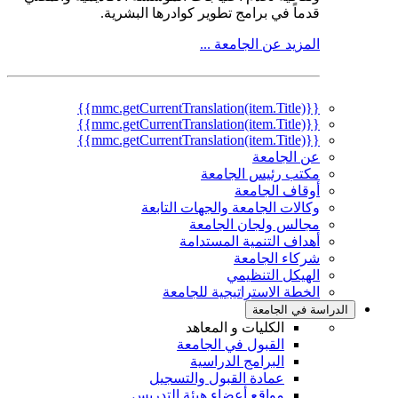
قدماً في برامج تطوير كوادرها البشرية.
المزيد عن الجامعة ...
{{mmc.getCurrentTranslation(item.Title)}}
{{mmc.getCurrentTranslation(item.Title)}}
{{mmc.getCurrentTranslation(item.Title)}}
عن الجامعة
مكتب رئيس الجامعة
أوقاف الجامعة
وكالات الجامعة والجهات التابعة
مجالس ولجان الجامعة
أهداف التنمية المستدامة
شركاء الجامعة
الهيكل التنظيمي
الخطة الاستراتيجية للجامعة
الدراسة في الجامعة
الكليات و المعاهد
القبول في الجامعة
البرامج الدراسية
عمادة القبول والتسجيل
مواقع أعضاء هيئة التدريس