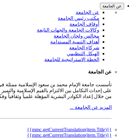
عن الجامعة
عن الجامعة
مكتب رئيس الجامعة
أوقاف الجامعة
وكالات الجامعة والجهات التابعة
مجالس ولجان الجامعة
أهداف التنمية المستدامة
شركاء الجامعة
الهيكل التنظيمي
الخطة الاستراتيجية للجامعة
عن الجامعة
على إحداث التكامل بين الالتزام بالقيم الإسلامية والتمي
من خلال إعداد الكوادر البشرية المؤهلة علمياً وثقافياً و
المزيد عن الجامعة ...
{{mmc.getCurrentTranslation(item.Title)}}
{{mmc.getCurrentTranslation(item.Title)}}