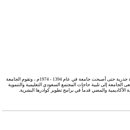
تأسست جامعة الإمام محمد بن سعود الإسلامية ممثلة في كلية الشريعة في سنة 1373هـ 1953م، وتطورت منذ ذلك الحين بصورة جذرية حتى أصبحت جامعة في عام 1394 - 1974م ، وتقوم الجامعة
ى الجامعة إلى تلبية حاجات المجتمع السعودي التعليمية والتنموية
سة الأكاديمية والمضي قدماً في برامج تطوير كوادرها البشرية.