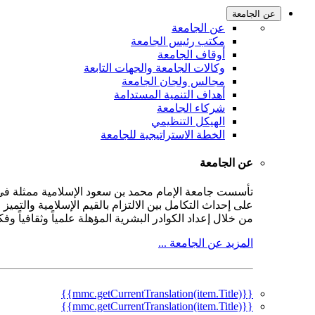
عن الجامعة
عن الجامعة
مكتب رئيس الجامعة
أوقاف الجامعة
وكالات الجامعة والجهات التابعة
مجالس ولجان الجامعة
أهداف التنمية المستدامة
شركاء الجامعة
الهيكل التنظيمي
الخطة الاستراتيجية للجامعة
عن الجامعة
على إحداث التكامل بين الالتزام بالقيم الإسلامية والتمي
من خلال إعداد الكوادر البشرية المؤهلة علمياً وثقافياً و
المزيد عن الجامعة ...
{{mmc.getCurrentTranslation(item.Title)}}
{{mmc.getCurrentTranslation(item.Title)}}