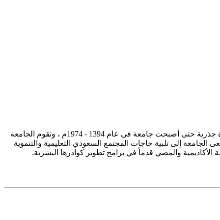
تأسست جامعة الإمام محمد بن سعود الإسلامية ممثلة في كلية الشريعة في سنة 1373هـ 1953م، وتطورت منذ ذلك الحين بصورة جذرية حتى أصبحت جامعة في عام 1394 - 1974م ، وتقوم الجامعة
ى الجامعة إلى تلبية حاجات المجتمع السعودي التعليمية والتنموية
سة الأكاديمية والمضي قدماً في برامج تطوير كوادرها البشرية.