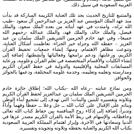
ة السعودية في سبيل ذلك.
بع للتاريخ الحديث يجد تلك العناية الكريمة المباركة قد بدأت
د الملك المؤسس عبد العزيز بن عبدالرحمن آل سعود –طيب
راه-، وامتدت في عهد أبنائه من بعده الملك سعود، والملك
والملك خالد، والملك فهد، والملك عبدالله -رحمهم الله
، وفي عهد خادم الحرمين الشريفين الملك سلمان بن عبد
 – حفظه الله وجزاه خير الجزاء- تعاظمت أشكال العناية،
 مظاهر الاهتمام، ومنها: إنشاء جمعيات تحفيظ القرآن
، ورعايتها، ودعم برامجها وفعالياتها وأنشطتها، إضافة إلى
الكليات والأقسام المتخصصة في تعلم القرآن وعلومه، ورعاية
قات المحلية والإقليمية والدولية في حفظ القرآن الكريم
ته وتعلمه وتعليمه، وخدمة علومه المختلفة، ودعمها بالجوائز
فز.
اذج عنايته –رعاه الله –بكتاب الله؛ إطلاق جائزة خادم
ن الشريفين الملك سلمان بن عبدالعزيز لحفظ القرآن الكريم
ه وتفسيره للبنين والبنات؛ التي تهدف إلى تشجيع أبناء الوطن
على الإقبال على كتاب الله ــ جل وعلا ــ حفظاً وفهماً وأداءً
ً، إضافة إلى إذكاء روح المنافسة بين حفاظ كتاب الله تعالى
ته، والإسهام في ربط الأمة بالقرآن الكريم مصدر عزها في
وسعادتها في الآخرة، وإبراز اهتمام المملكة العربية السعودية
لله الكريم والعناية بحفظه وتلاوته وتجويده وتفسيره.