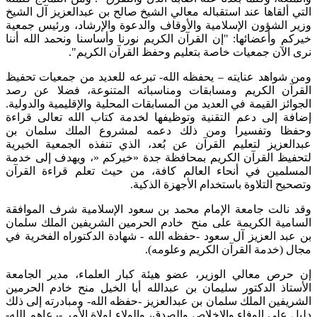
لقاها عند استقباله معالي الشيخ صالح بن عبدالعزيز آل الشيخ
لشؤون الإسلامية والأوقاف والدعوة والإرشاد، ورئيس جمعية
وأعضائها: "إن القرآن الكريم نورنا وأساسنا ونحمد الله أننا
آن جمعيات خاصة بتعليم وحفظ القرآن الكريم".
اهد عنايته – يحفظه الله- تبرعه للعديد من جمعيات تحفيظ
ن الكريم ومسابقات ومناسباته المتنوعة، فضلا عن رصد
 القيمة في العديد من المسابقات المحلية والإقليمية والدولية.
إلى دعم التقنية وتوظيفها لخدمة كتاب الله تعالى قراءة
 وتفسيرا ومن ذلك دعمه لمشروع الملك سلمان بن
زيز لتعليم القرآن عن بُعد، الذي تنفذه الجمعية الخيرية
 القرآن الكريم بمحافظة جدة «خيركم «، ويهدف إلى خدمة
ين في أنحاء العالم كافة، من حيث تعلم قراءة القرآن
التلاوة باستخدام الأجهزة الذكية.
لت جامعة الإمام محمد بن سعود الإسلامية شرف الموافقة
ة الكريمة على منح خادم الحرمين الشريفين الملك سلمان
 العزيز آل سعود -حفظه الله - شهادة الدكتوراه الفخرية في
خدمة القرآن الكريم وعلومه).
 معالي الوزير، عضو هيئة كبار العلماء، مدير الجامعة
ذ الدكتور سليمان بن عبدالله أبا الخيل منح خادم الحرمين
ين الملك سلمان بن عبدالعزيز -حفظه الله- ومبادرته إلى ذلك
ى الوفاء والإخلاص والصدق، والولاء لولاة الأمر -رعاهم الله-