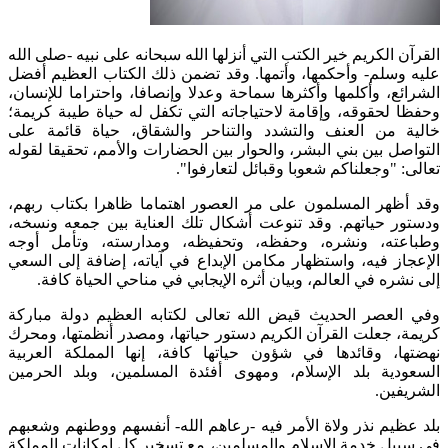
الكريم خير الكتب التي أنزلها الله سبحانه على نبيه -صلى الله
سلم- وأحكمها، وأتمها. وقد تضمن ذلك الكتاب العظيم أفضل
ع، وأكلمها وأكثرها سماحة وعدلا وإنصافا، واحتراما للإنسان،
لحقوقه، وإقامة لاحتياجاته التي تكفل له حياة طيبة كريمة؛
من العنف والتشدد والتناحر والشقاق، حياة قائمة على
ل بين بني البشر، والحوار بين الحضارات والأمم، تحقيقا لقوله
"وجعلناكم شعوبا وقبائل لتعارفوا".
هر المسلمون على مر العصور اهتماما ظاهرا بكتاب ربهم،
 حياتهم. وقد تنوعت أشكال تلك العناية بين جمعه ونسخه،
ته، ونشره، وحفظه، وتحفيظه، ومدارسته، وتأمل أوجه
ز فيه، واستظهار مكامن الإبداع في آياته، إضافة إلى السعي
ه في العالم، وبيان أثره الإيجابي في مناحي الحياة كافة.
عصر الحديث قيض الله تعالى لكتابه العظيم دولة مباركة
 جعلت القرآن الكريم دستور حياتها، ومصدر أنظمتها، ومحرك
، وقائدها في شؤون حياتها كافة، إنها المملكة العربية
ية بلد الإسلام، ومهوى أفئدة المسلمين، وبلد الحرمين
ين.
يم نذر ولاة الأمر فيه -رعاهم الله- أنفسهم ووطنهم وشعبهم
ل خدمة الإسلام والمسلمين، مع تسخير كل إمكانات المملكة