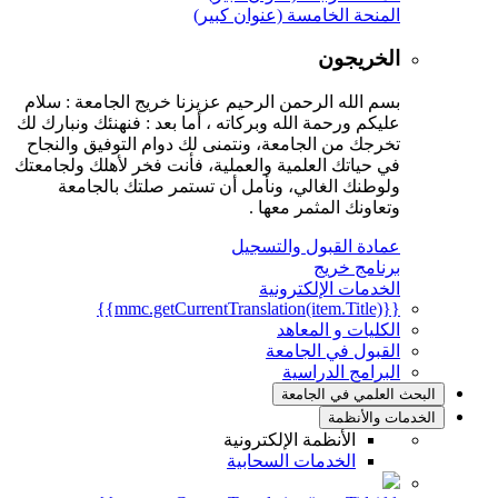
المنحة الخامسة (عنوان كبير)
الخريجون
بسم الله الرحمن الرحيم عزيزنا خريج الجامعة : سلام
عليكم ورحمة الله وبركاته ، أما بعد : فنهنئك ونبارك لك
تخرجك من الجامعة، ونتمنى لك دوام التوفيق والنجاح
في حياتك العلمية والعملية، فأنت فخر لأهلك ولجامعتك
ولوطنك الغالي، ونأمل أن تستمر صلتك بالجامعة
وتعاونك المثمر معها .
عمادة القبول والتسجيل
برنامج خريج
الخدمات الإلكترونية
{{mmc.getCurrentTranslation(item.Title)}}
الكليات و المعاهد
القبول في الجامعة
البرامج الدراسية
البحث العلمي في الجامعة
الخدمات والأنظمة
الأنظمة الإلكترونية
الخدمات السحابية