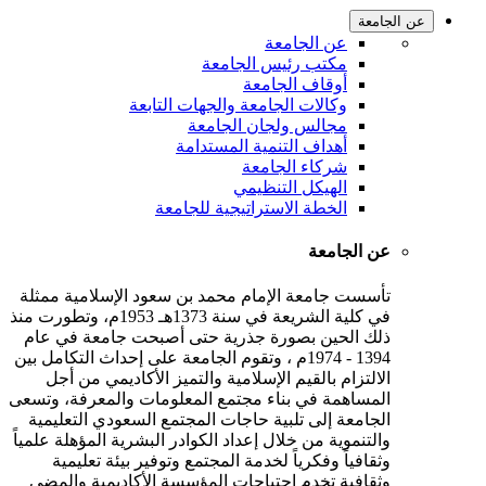
عن الجامعة
عن الجامعة
مكتب رئيس الجامعة
أوقاف الجامعة
وكالات الجامعة والجهات التابعة
مجالس ولجان الجامعة
أهداف التنمية المستدامة
شركاء الجامعة
الهيكل التنظيمي
الخطة الاستراتيجية للجامعة
عن الجامعة
تأسست جامعة الإمام محمد بن سعود الإسلامية ممثلة
في كلية الشريعة في سنة 1373هـ 1953م، وتطورت منذ
ذلك الحين بصورة جذرية حتى أصبحت جامعة في عام
1394 - 1974م ، وتقوم الجامعة على إحداث التكامل بين
الالتزام بالقيم الإسلامية والتميز الأكاديمي من أجل
المساهمة في بناء مجتمع المعلومات والمعرفة، وتسعى
الجامعة إلى تلبية حاجات المجتمع السعودي التعليمية
والتنموية من خلال إعداد الكوادر البشرية المؤهلة علمياً
وثقافياً وفكرياً لخدمة المجتمع وتوفير بيئة تعليمية
وثقافية تخدم احتياجات المؤسسة الأكاديمية والمضي