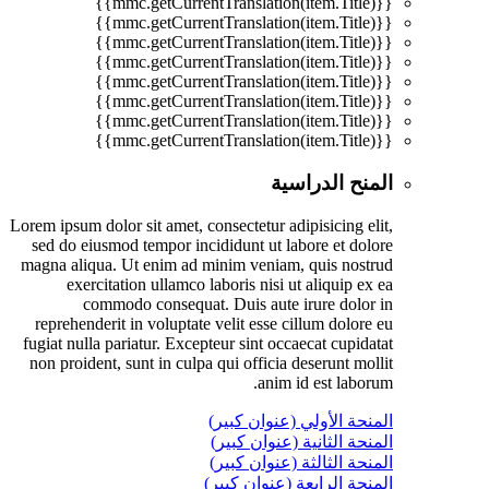
{{mmc.getCurrentTranslation(item.Title)}}
{{mmc.getCurrentTranslation(item.Title)}}
{{mmc.getCurrentTranslation(item.Title)}}
{{mmc.getCurrentTranslation(item.Title)}}
{{mmc.getCurrentTranslation(item.Title)}}
{{mmc.getCurrentTranslation(item.Title)}}
{{mmc.getCurrentTranslation(item.Title)}}
{{mmc.getCurrentTranslation(item.Title)}}
المنح الدراسية
Lorem ipsum dolor sit amet, consectetur adipisicing elit,
sed do eiusmod tempor incididunt ut labore et dolore
magna aliqua. Ut enim ad minim veniam, quis nostrud
exercitation ullamco laboris nisi ut aliquip ex ea
commodo consequat. Duis aute irure dolor in
reprehenderit in voluptate velit esse cillum dolore eu
fugiat nulla pariatur. Excepteur sint occaecat cupidatat
non proident, sunt in culpa qui officia deserunt mollit
anim id est laborum.
المنحة الأولي (عنوان كبير)
المنحة الثانية (عنوان كبير)
المنحة الثالثة (عنوان كبير)
المنحة الرابعة (عنوان كبير)