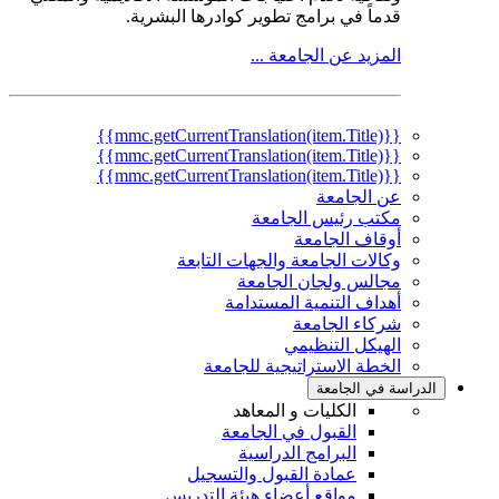
قدماً في برامج تطوير كوادرها البشرية.
المزيد عن الجامعة ...
{{mmc.getCurrentTranslation(item.Title)}}
{{mmc.getCurrentTranslation(item.Title)}}
{{mmc.getCurrentTranslation(item.Title)}}
عن الجامعة
مكتب رئيس الجامعة
أوقاف الجامعة
وكالات الجامعة والجهات التابعة
مجالس ولجان الجامعة
أهداف التنمية المستدامة
شركاء الجامعة
الهيكل التنظيمي
الخطة الاستراتيجية للجامعة
الدراسة في الجامعة
الكليات و المعاهد
القبول في الجامعة
البرامج الدراسية
عمادة القبول والتسجيل
مواقع أعضاء هيئة التدريس