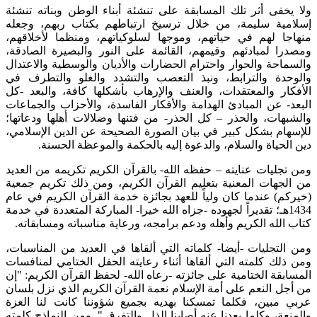
فى أثر تلك المسابقة على تنشئة أبناء الوطن وبناته تنشئة
ة سليمة، من خلال ترسيخ ارتباطهم بكتاب ربهم، وجعله
 لهم في حياتهم، وموجها لسلوكياتهم، ومنظما لأخلاقهم،
 لمبادئهم وقيمهم، القائمة على النور والبصيرة الصادقة،
حة والحوار واحترام الحضارات والأديان والوسطية والاعتدال
ة والترابط، ونبذ التعصب والتشدد والغلو والتطرف في
ر والمعتقدات، والعنف والإرهاب بأشكلها كافة، والبعد -كل
 عن المبادئ الهدامة والأفكار الفاسدة، والأحزاب والجماعات
ات، والحذر – كل الحذر- من فتنها وضلالات أهلها ودعاتها؛
م بشكل كبير في بيان الصورة الصحيحة عن الدين الإسلامي،
حياة والسلام، والدعوة إليه بالحكمة والموعظة الحسنة.
ليات عنايته – حفظه الله- بالقرآن الكريم تكريمه من العديد
هات المعنية بتعليم القرآن الكريم، ومن ذلك تكريم جمعية
) عندما كان ولياً للعهد بجائزة خدمة القرآن الكريم في عام
14هـ؛ تقديراً لجهوده -جزاه الله خيرا- المباركة المتعددة في خدمة
لله الكريم وأهله ودعم برامجه، ورعاية مناسباته ومسابقاته.
تجليات -أيضا- كلماته التي ألقاها في العديد من المناسبات،
ك كلمته التي ألقاها أثناء رعايته الحفل الختامي لمنافسات
قة الختامية على جائزته -رعاه الله- لحفظ القرآن الكريم: "إن
 النعم على أمة الإسلام نعمة القرآن الكريم الذي نزل بلسان
بين، فكلما تمسكنا بهديه بجميع شؤوننا كانت لنا العزة
، وكلما بعدنا عنه أصابنا الذل والتفرق ". ومن النماذج كلمته