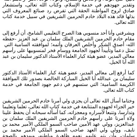
 جهودهم في خدمة الإسلام، وكتاب الله تعالى، واستشعار
روح المواطنة الحقة التي تفرض رد صنائع المعروف التي
قائد هذه البلاد خادم الحرمين الشريفين في سبيل خدمة كتاب
الى.
ي وأنا أحد منسوبي هذا الصرح التعليمي الشامخ، أن أرفع إلى
ادم الحرمين الشريفين الملك سلمان بن عبد العزيز -حفظه
أصدق الشكر وأخلص العرفان وأتمه؛ لموافقته السامية التي
عماً وتأييداً لجهود الجامعة ووسام فخر لمنسوبيها على رأسهم
لمدير، عضو هيئة كبار العلماء الأستاذ الدكتور سليمان بن عبد
 الخيل.
فع إلى معالي المدير، عضو هيئة كبار العلماء الأستاذ الدكتور
 بن عبدالله أبا الخيل المباركة الخالصة بصدور تلك الموافقة
ة السامية؛ التي ستسهم في دعم جهود الجامعة في خدمة
له تعالى.
 أسأل الله تعالى أن يجزي ولي أمرنا خادم الحرمين الشريفين
زاء لجهوده المتتابعة في خدمة كتاب الله تعالى، تعلما وتعليما
ا، وتتبعا لأسراره ومعجزاته، كما أسأله سبحانه أن يحفظ علينا
مرنا على رأسهم خادم الحرمين الشريفين الملك سلمان بن
زيز، وولي عهد الأمين صاحب السمو الملكي الأمير محمد بن
 وولي ولي العهد صاحب السمو الملكي الأمير محمد بن
، وأن يتم عليهم نعمه ظاهرة وباطنه، ويمدهم بالصحة