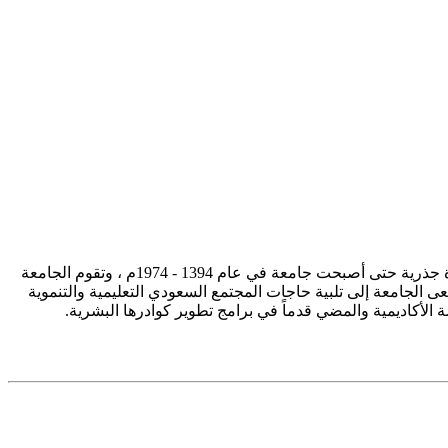
تأسست جامعة الإمام محمد بن سعود الإسلامية ممثلة في كلية الشريعة في سنة 1373هـ 1953م، وتطورت منذ ذلك الحين بصورة جذرية حتى أصبحت جامعة في عام 1394 - 1974م ، وتقوم الجامعة
ى الجامعة إلى تلبية حاجات المجتمع السعودي التعليمية والتنموية
سة الأكاديمية والمضي قدماً في برامج تطوير كوادرها البشرية.