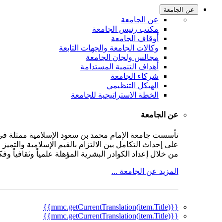
عن الجامعة
عن الجامعة
مكتب رئيس الجامعة
أوقاف الجامعة
وكالات الجامعة والجهات التابعة
مجالس ولجان الجامعة
أهداف التنمية المستدامة
شركاء الجامعة
الهيكل التنظيمي
الخطة الاستراتيجية للجامعة
عن الجامعة
على إحداث التكامل بين الالتزام بالقيم الإسلامية والتمي
من خلال إعداد الكوادر البشرية المؤهلة علمياً وثقافياً و
المزيد عن الجامعة ...
{{mmc.getCurrentTranslation(item.Title)}}
{{mmc.getCurrentTranslation(item.Title)}}