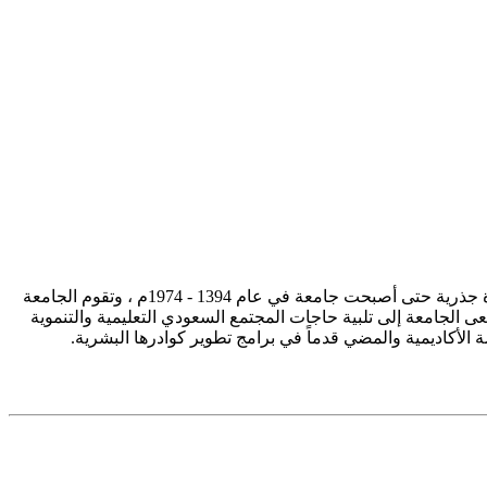
تأسست جامعة الإمام محمد بن سعود الإسلامية ممثلة في كلية الشريعة في سنة 1373هـ 1953م، وتطورت منذ ذلك الحين بصورة جذرية حتى أصبحت جامعة في عام 1394 - 1974م ، وتقوم الجامعة
ى الجامعة إلى تلبية حاجات المجتمع السعودي التعليمية والتنموية
سة الأكاديمية والمضي قدماً في برامج تطوير كوادرها البشرية.