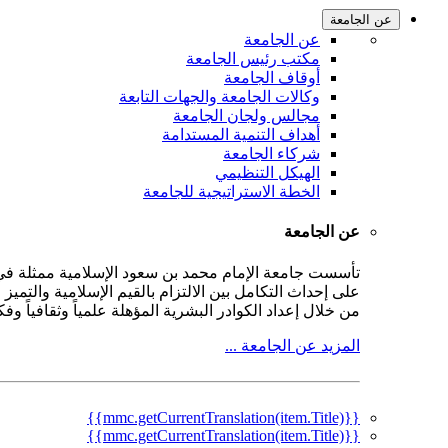
عن الجامعة
عن الجامعة
مكتب رئيس الجامعة
أوقاف الجامعة
وكالات الجامعة والجهات التابعة
مجالس ولجان الجامعة
أهداف التنمية المستدامة
شركاء الجامعة
الهيكل التنظيمي
الخطة الاستراتيجية للجامعة
عن الجامعة
على إحداث التكامل بين الالتزام بالقيم الإسلامية والتمي
من خلال إعداد الكوادر البشرية المؤهلة علمياً وثقافياً و
المزيد عن الجامعة ...
{{mmc.getCurrentTranslation(item.Title)}}
{{mmc.getCurrentTranslation(item.Title)}}