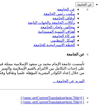
عن الجامعة
عن الجامعة
مكتب رئيس الجامعة
أوقاف الجامعة
وكالات الجامعة والجهات التابعة
مجالس ولجان الجامعة
أهداف التنمية المستدامة
شركاء الجامعة
الهيكل التنظيمي
الخطة الاستراتيجية للجامعة
عن الجامعة
على إحداث التكامل بين الالتزام بالقيم الإسلامية والتمي
من خلال إعداد الكوادر البشرية المؤهلة علمياً وثقافياً و
المزيد عن الجامعة ...
{{mmc.getCurrentTranslation(item.Title)}}
{{mmc.getCurrentTranslation(item.Title)}}