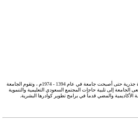
تأسست جامعة الإمام محمد بن سعود الإسلامية ممثلة في كلية الشريعة في سنة 1373هـ 1953م، وتطورت منذ ذلك الحين بصورة جذرية حتى أصبحت جامعة في عام 1394 - 1974م ، وتقوم الجامعة
ى الجامعة إلى تلبية حاجات المجتمع السعودي التعليمية والتنموية
سة الأكاديمية والمضي قدماً في برامج تطوير كوادرها البشرية.