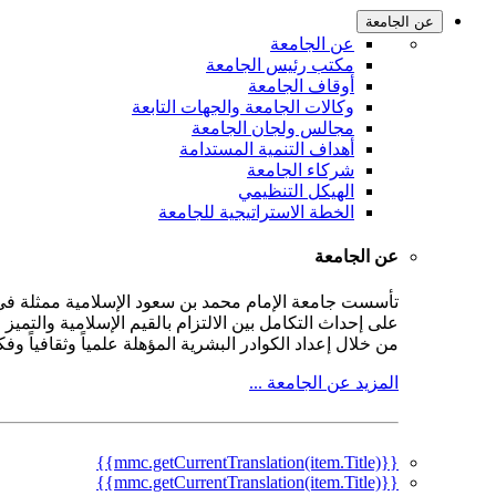
عن الجامعة
عن الجامعة
مكتب رئيس الجامعة
أوقاف الجامعة
وكالات الجامعة والجهات التابعة
مجالس ولجان الجامعة
أهداف التنمية المستدامة
شركاء الجامعة
الهيكل التنظيمي
الخطة الاستراتيجية للجامعة
عن الجامعة
على إحداث التكامل بين الالتزام بالقيم الإسلامية والتمي
من خلال إعداد الكوادر البشرية المؤهلة علمياً وثقافياً و
المزيد عن الجامعة ...
{{mmc.getCurrentTranslation(item.Title)}}
{{mmc.getCurrentTranslation(item.Title)}}