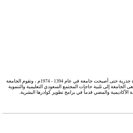
تأسست جامعة الإمام محمد بن سعود الإسلامية ممثلة في كلية الشريعة في سنة 1373هـ 1953م، وتطورت منذ ذلك الحين بصورة جذرية حتى أصبحت جامعة في عام 1394 - 1974م ، وتقوم الجامعة
ى الجامعة إلى تلبية حاجات المجتمع السعودي التعليمية والتنموية
سة الأكاديمية والمضي قدماً في برامج تطوير كوادرها البشرية.