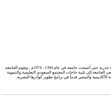
تأسست جامعة الإمام محمد بن سعود الإسلامية ممثلة في كلية الشريعة في سنة 1373هـ 1953م، وتطورت منذ ذلك الحين بصورة جذرية حتى أصبحت جامعة في عام 1394 - 1974م ، وتقوم الجامعة
ى الجامعة إلى تلبية حاجات المجتمع السعودي التعليمية والتنموية
سة الأكاديمية والمضي قدماً في برامج تطوير كوادرها البشرية.