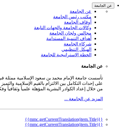
عن الجامعة
عن الجامعة
مكتب رئيس الجامعة
أوقاف الجامعة
وكالات الجامعة والجهات التابعة
مجالس ولجان الجامعة
أهداف التنمية المستدامة
شركاء الجامعة
الهيكل التنظيمي
الخطة الاستراتيجية للجامعة
عن الجامعة
على إحداث التكامل بين الالتزام بالقيم الإسلامية والتمي
من خلال إعداد الكوادر البشرية المؤهلة علمياً وثقافياً و
المزيد عن الجامعة ...
{{mmc.getCurrentTranslation(item.Title)}}
{{mmc.getCurrentTranslation(item.Title)}}