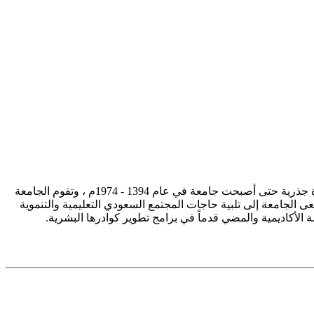
تأسست جامعة الإمام محمد بن سعود الإسلامية ممثلة في كلية الشريعة في سنة 1373هـ 1953م، وتطورت منذ ذلك الحين بصورة جذرية حتى أصبحت جامعة في عام 1394 - 1974م ، وتقوم الجامعة
ى الجامعة إلى تلبية حاجات المجتمع السعودي التعليمية والتنموية
سة الأكاديمية والمضي قدماً في برامج تطوير كوادرها البشرية.