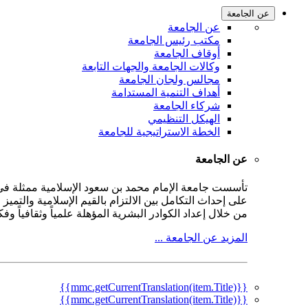
عن الجامعة
عن الجامعة
مكتب رئيس الجامعة
أوقاف الجامعة
وكالات الجامعة والجهات التابعة
مجالس ولجان الجامعة
أهداف التنمية المستدامة
شركاء الجامعة
الهيكل التنظيمي
الخطة الاستراتيجية للجامعة
عن الجامعة
على إحداث التكامل بين الالتزام بالقيم الإسلامية والتمي
من خلال إعداد الكوادر البشرية المؤهلة علمياً وثقافياً و
المزيد عن الجامعة ...
{{mmc.getCurrentTranslation(item.Title)}}
{{mmc.getCurrentTranslation(item.Title)}}