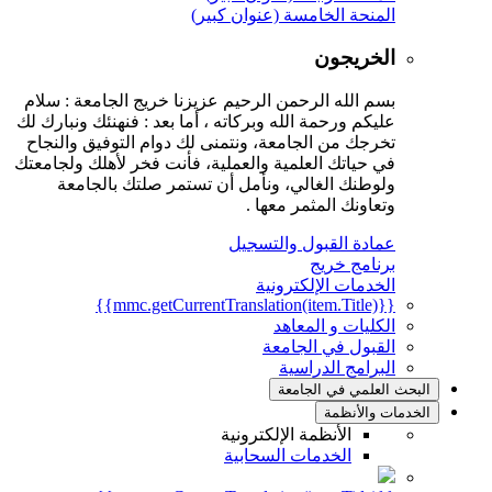
المنحة الخامسة (عنوان كبير)
الخريجون
بسم الله الرحمن الرحيم عزيزنا خريج الجامعة : سلام
عليكم ورحمة الله وبركاته ، أما بعد : فنهنئك ونبارك لك
تخرجك من الجامعة، ونتمنى لك دوام التوفيق والنجاح
في حياتك العلمية والعملية، فأنت فخر لأهلك ولجامعتك
ولوطنك الغالي، ونأمل أن تستمر صلتك بالجامعة
وتعاونك المثمر معها .
عمادة القبول والتسجيل
برنامج خريج
الخدمات الإلكترونية
{{mmc.getCurrentTranslation(item.Title)}}
الكليات و المعاهد
القبول في الجامعة
البرامج الدراسية
البحث العلمي في الجامعة
الخدمات والأنظمة
الأنظمة الإلكترونية
الخدمات السحابية