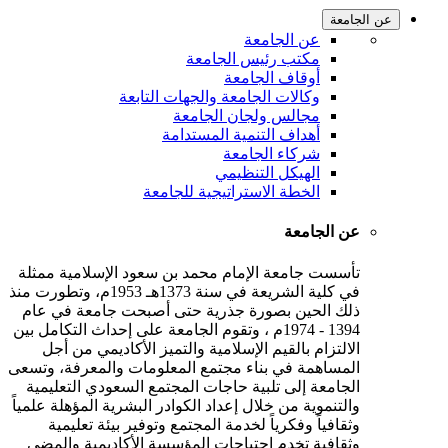
عن الجامعة
عن الجامعة
مكتب رئيس الجامعة
أوقاف الجامعة
وكالات الجامعة والجهات التابعة
مجالس ولجان الجامعة
أهداف التنمية المستدامة
شركاء الجامعة
الهيكل التنظيمي
الخطة الاستراتيجية للجامعة
عن الجامعة
تأسست جامعة الإمام محمد بن سعود الإسلامية ممثلة
في كلية الشريعة في سنة 1373هـ 1953م، وتطورت منذ
ذلك الحين بصورة جذرية حتى أصبحت جامعة في عام
1394 - 1974م ، وتقوم الجامعة على إحداث التكامل بين
الالتزام بالقيم الإسلامية والتميز الأكاديمي من أجل
المساهمة في بناء مجتمع المعلومات والمعرفة، وتسعى
الجامعة إلى تلبية حاجات المجتمع السعودي التعليمية
والتنموية من خلال إعداد الكوادر البشرية المؤهلة علمياً
وثقافياً وفكرياً لخدمة المجتمع وتوفير بيئة تعليمية
وثقافية تخدم احتياجات المؤسسة الأكاديمية والمضي