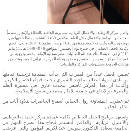
واصل مركز التوظيف والأعمال الريادية مسيرته الحافلة بالعطاء والإنجاز , مقدماً
العديد من البرامج والأعمال خلال العام الجامعي 1439ـ1440هـ , منطلقاً فيها من
رؤيته ورسالته وأهدافه المستمدة من رؤية الوطن الطموحة 2030, والذي أختتم
بإقامة الحفل الختامي في صباح يوم الخميس الموافق 6 / 8 / 1440 هـ ـ 11 مايو
2019م في مدينة الملك عبدالله للطالبات بمقر سحابة الإمام , بدعم وتوجيه من
عميدة المركز د. سوسن المؤمن وبحضور وكيلة المركز د. تهاني الجبير وعدد من
قيادات الجامعة ومنسوبات المركز والطالبات.
تضمن الحفل عدداً من الفقرات التي بدأت بمقدمة ترحيبية قدمتها
من نادي الرواد الطالبة ماجدة الشمري رحبت فيها بالحضور الكريم ,
وأكدت ان هذا المركز تأسس ليحدث فارق في مسيرة العلم
والمعرفة والإبداع في جامعة الإمام محمد بن سعود الإسلامية.
ثم عطرت المتعاونة روان الحبابي أسماع الحاضرات بتلاوة آيات من
الذكر الحكيم .
واستهل برنامج الحفل الخطابي بكلمة عميدة مركز خدمات التوظيف
والأعمال الريادية والداعم المستمر لنجاح هذا الصرح المهم في
الجامعة سعادة الدكتورة سوسن عبدالكريم المؤمن والتي عرضت