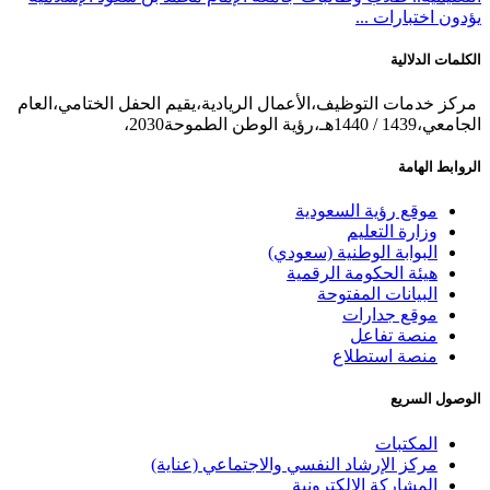
يؤدون اختبارات ...
الكلمات الدلالية
مركز خدمات التوظيف،الأعمال الريادية،يقيم الحفل الختامي،العام
الجامعي،1439 / 1440هـ،رؤية الوطن الطموحة2030،
الروابط الهامة
موقع رؤية السعودية
وزارة التعليم
البوابة الوطنية (سعودي)
هيئة الحكومة الرقمية
البيانات المفتوحة
موقع جدارات
منصة تفاعل
منصة استطلاع
الوصول السريع
المكتبات
مركز الإرشاد النفسي والاجتماعي (عناية)
المشاركة الإلكترونية