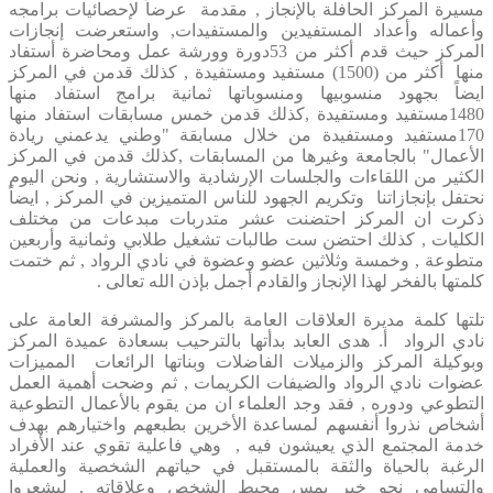
مسيرة المركز الحافلة بالإنجاز , مقدمة عرضاً لإحصائيات برامجه
وأعماله وأعداد المستفيدين والمستفيدات, واستعرضت إنجازات
المركز حيث قدم أكثر من 53دورة وورشة عمل ومحاضرة أستفاد
منها أكثر من (1500) مستفيد ومستفيدة , كذلك قدمن في المركز
ايضاً بجهود منسوبيها ومنسوباتها ثمانية برامج استفاد منها
1480مستفيد ومستفيدة ,كذلك قدمن خمس مسابقات استفاد منها
170مستفيد ومستفيدة من خلال مسابقة "وطني يدعمني ريادة
الأعمال" بالجامعة وغيرها من المسابقات ,كذلك قدمن في المركز
الكثير من اللقاءات والجلسات الإرشادية والاستشارية , ونحن اليوم
نحتفل بإنجازاتنا وتكريم الجهود للناس المتميزين في المركز , ايضاً
ذكرت ان المركز احتضنت عشر متدربات مبدعات من مختلف
الكليات , كذلك احتضن ست طالبات تشغيل طلابي وثمانية وأربعين
متطوعة , وخمسة وثلاثين عضو وعضوة في نادي الرواد , ثم ختمت
كلمتها بالفخر لهذا الإنجاز والقادم أجمل بإذن الله تعالى .
تلتها كلمة مديرة العلاقات العامة بالمركز والمشرفة العامة على
نادي الرواد أ. هدى العابد بدأتها بالترحيب بسعادة عميدة المركز
وبوكيلة المركز والزميلات الفاضلات وبناتها الرائعات المميزات
عضوات نادي الرواد والضيفات الكريمات , ثم وضحت أهمية العمل
التطوعي ودوره , فقد وجد العلماء ان من يقوم بالأعمال التطوعية
أشخاص نذروا أنفسهم لمساعدة الأخرين بطبعهم واختيارهم بهدف
خدمة المجتمع الذي يعيشون فيه , وهي فاعلية تقوي عند الأفراد
الرغبة بالحياة والثقة بالمستقبل في حياتهم الشخصية والعملية
والتسامي نحو خير يمس محيط الشخص وعلاقاته , ليشعروا