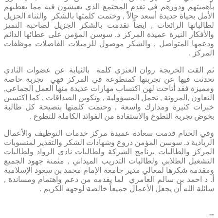
بأهميتهم ودورهم في تقدم المجتمع الذي يعيشون فيه مما يعطيهم
الأمل بحياة جديدة أسعد حالاً , وختمت كلمتها بالشكر والثناء الجزيل
لطالباتها الرائعات , ايضاً تقدمت بالشكر الجزيل لصاحبة التميز
والأفكار النيرة عميدة المركز د. سوسن المؤمن على عطائها الدائم
ودعمها المتواصل , والشكر موصول للزميلات الفاضلات موظفات
المركز .
ثم القت الخريجة روان العنزي كلمة بالنيابة عن عضوات النادي
تحدثت فيها عن تجربتها كمتطوعة في المركز فهي تجربة خاصة
ومميزة فقد أتاحت لهن اكتساب مهارات عديدة منها العمل الجماعي,
التعاون ,المرونة , تحمل المسؤولية , وتكوين الصداقات , كما اكتسبن
خبرات كثيرة ومدارك واسعة , وختمت كلمتها بنصيحة كل طالبة
بخوض تجربة التطوع والاستفادة من الفوائد الكاملة للتطوع .
وفي الختام قدمت سعادة عميدة مركز خدمات التوظيف والأعمال
الريادية د. سوسن المؤمن دروع وشهادات الشكر والتقدير لمنسوبات
المركز والطالبات برنامج الشركة ولطالبات نادي الرواد ولطالبات
التشغيل الطلابي ولطالبات التدريب الميداني , مثمنة جهود الجميع
ومقدمة شكرها لمعالي مدير جامعة الإمام محمد بن سعود الإسلامية
أ. د احمد بن سالم العامري لما يقدمه من دعم واهتمام ومساندة ,
سائلة الله أن يجعل الأعمال جميعاً خالصة لوجهه الكريم .​
--