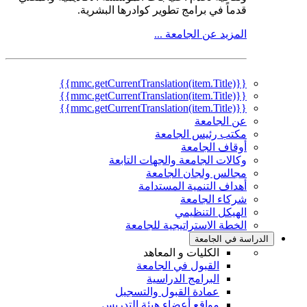
قدماً في برامج تطوير كوادرها البشرية.
المزيد عن الجامعة ...
{{mmc.getCurrentTranslation(item.Title)}}
{{mmc.getCurrentTranslation(item.Title)}}
{{mmc.getCurrentTranslation(item.Title)}}
عن الجامعة
مكتب رئيس الجامعة
أوقاف الجامعة
وكالات الجامعة والجهات التابعة
مجالس ولجان الجامعة
أهداف التنمية المستدامة
شركاء الجامعة
الهيكل التنظيمي
الخطة الاستراتيجية للجامعة
الدراسة في الجامعة
الكليات و المعاهد
القبول في الجامعة
البرامج الدراسية
عمادة القبول والتسجيل
مواقع أعضاء هيئة التدريس