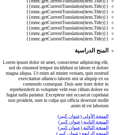
{{mmc.getCurrentTranslation(item.Title)}}
{{mmc.getCurrentTranslation(item.Title)}}
{{mmc.getCurrentTranslation(item.Title)}}
{{mmc.getCurrentTranslation(item.Title)}}
{{mmc.getCurrentTranslation(item.Title)}}
{{mmc.getCurrentTranslation(item.Title)}}
{{mmc.getCurrentTranslation(item.Title)}}
{{mmc.getCurrentTranslation(item.Title)}}
المنح الدراسية
Lorem ipsum dolor sit amet, consectetur adipisicing elit,
sed do eiusmod tempor incididunt ut labore et dolore
magna aliqua. Ut enim ad minim veniam, quis nostrud
exercitation ullamco laboris nisi ut aliquip ex ea
commodo consequat. Duis aute irure dolor in
reprehenderit in voluptate velit esse cillum dolore eu
fugiat nulla pariatur. Excepteur sint occaecat cupidatat
non proident, sunt in culpa qui officia deserunt mollit
anim id est laborum.
المنحة الأولي (عنوان كبير)
المنحة الثانية (عنوان كبير)
المنحة الثالثة (عنوان كبير)
المنحة الرابعة (عنوان كبير)