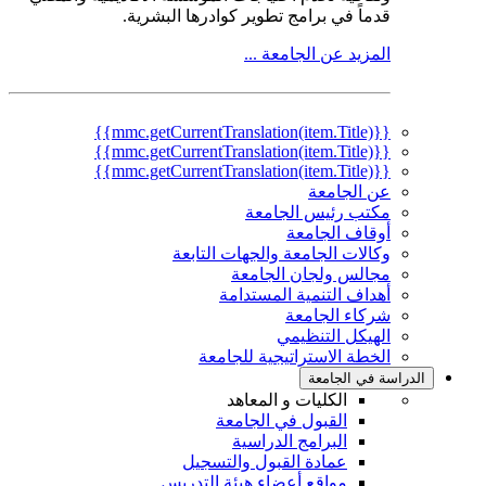
قدماً في برامج تطوير كوادرها البشرية.
المزيد عن الجامعة ...
{{mmc.getCurrentTranslation(item.Title)}}
{{mmc.getCurrentTranslation(item.Title)}}
{{mmc.getCurrentTranslation(item.Title)}}
عن الجامعة
مكتب رئيس الجامعة
أوقاف الجامعة
وكالات الجامعة والجهات التابعة
مجالس ولجان الجامعة
أهداف التنمية المستدامة
شركاء الجامعة
الهيكل التنظيمي
الخطة الاستراتيجية للجامعة
الدراسة في الجامعة
الكليات و المعاهد
القبول في الجامعة
البرامج الدراسية
عمادة القبول والتسجيل
مواقع أعضاء هيئة التدريس