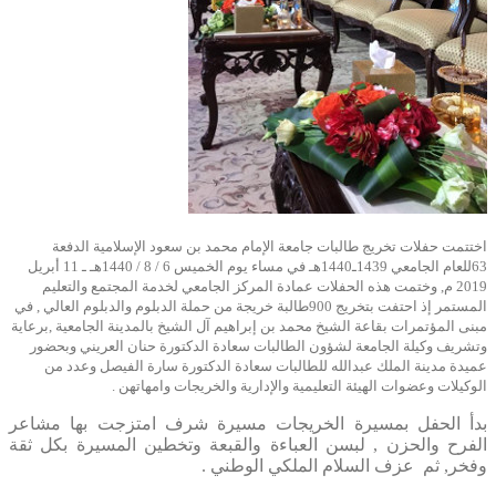
اختتمت حفلات تخريج طالبات جامعة الإمام محمد بن سعود الإسلامية الدفعة
63للعام الجامعي 1439ـ1440هـ في مساء يوم الخميس 6 / 8 / 1440هـ ـ 11 أبريل
2019 م, وختمت هذه الحفلات عمادة المركز الجامعي لخدمة المجتمع والتعليم
المستمر إذ احتفت بتخريج 900طالبة خريجة من حملة الدبلوم والدبلوم العالي , في
مبنى المؤتمرات بقاعة الشيخ محمد بن إبراهيم آل الشيخ بالمدينة الجامعية ,برعاية
وتشريف وكيلة الجامعة لشؤون الطالبات سعادة الدكتورة حنان العريني وبحضور
عميدة مدينة الملك عبدالله للطالبات سعادة الدكتورة سارة الفيصل وعدد من
الوكيلات وعضوات الهيئة التعليمية والإدارية والخريجات وامهاتهن .
بدأ الحفل بمسيرة الخريجات مسيرة شرف امتزجت بها مشاعر
الفرح والحزن , لبسن العباءة والقبعة وتخطين المسيرة بكل ثقة
وفخر, ثم عزف السلام الملكي الوطني .