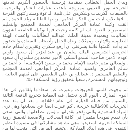
وبدئ الحفل الخطابي بمقدمة ترحيبية بالحضور الكريم قدمتها
الخريجة نوير العتيبي ممزوجة بأعذب عبارات الشكر والترحيب
بالضيفات الكريمات وشكرهن على تلبية الدعوة ومشاركتهن الفرحة
, تلاها تلاوة آيات من الذكر الحكيم رتلتها الطالبة رغد الحمد , ثم
القت وكيلة عمادة المركز الجامعي لخدمة المجتمع والتعليم
المستمر د. العنود السالم كلمة رحبت فيها بوكيلة الجامعة لشؤون
الطالبات وبعميدة مدينة الملك عبدالله للطالبات واعضاء الهيئة
التعليمية والإدارية وممثلات رعاة الحفل وأصحاب السعادة والحضور,
ثم بدأت كلمتها قائلة يشرفني أن أرفع شكري وتقديري لمقام خادم
الحرمين الشريفين الملك سلمان بن عبدالعزيز آل سعود ولولي
عهده الامين صاحب السمو الملكي الأمير محمد بن سلمان آل سعود
, ولمعالي مدير جامعة الإمام محمد بن سعود الإسلامية أ. د أحمد بن
سالم العامري ولعميد عمادة المركز الجامعي لخدمة المجتمع
والتعليم المستمر د. عبدالله بن علي الطعيمي على ثقتهم الغالية ,
وتوجيهاتهم المستمرة , سعياً لتحقيق رؤية المملكة 2030.
ثم وجهت كلمتها للخريجات وعبرت عن سعادتها بلقائهن في هذا
اليوم المبارك , اليوم الذي تحتفل فيه العمادة بتخريج الدفعة الثالثة
والستين من حملة الدبلوم في عام 1440هـ , بعد ان بلغ عدد
الخريجات 900طالبة خريجة . كم عبرت ايضاً عن سعادتها وهي ترى
المرأة السعودية والتي تفخر بقدراتها وتؤمن بتطلعاتها , والتي تسعى
بأن تقدم نموذجاً متميزاً في كافة المجالات والأصعدة لتحقيق رؤية
المملكة العربية السعودية وهي تشاهد مشاركتها في مسيرة التطور
التنموي في هذه البلاد المباركة , وتشغر الفرص التي منحت لها من