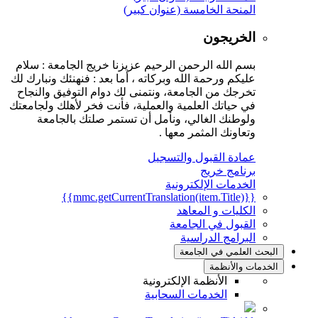
المنحة الخامسة (عنوان كبير)
الخريجون
بسم الله الرحمن الرحيم عزيزنا خريج الجامعة : سلام
عليكم ورحمة الله وبركاته ، أما بعد : فنهنئك ونبارك لك
تخرجك من الجامعة، ونتمنى لك دوام التوفيق والنجاح
في حياتك العلمية والعملية، فأنت فخر لأهلك ولجامعتك
ولوطنك الغالي، ونأمل أن تستمر صلتك بالجامعة
وتعاونك المثمر معها .
عمادة القبول والتسجيل
برنامج خريج
الخدمات الإلكترونية
{{mmc.getCurrentTranslation(item.Title)}}
الكليات و المعاهد
القبول في الجامعة
البرامج الدراسية
البحث العلمي في الجامعة
الخدمات والأنظمة
الأنظمة الإلكترونية
الخدمات السحابية