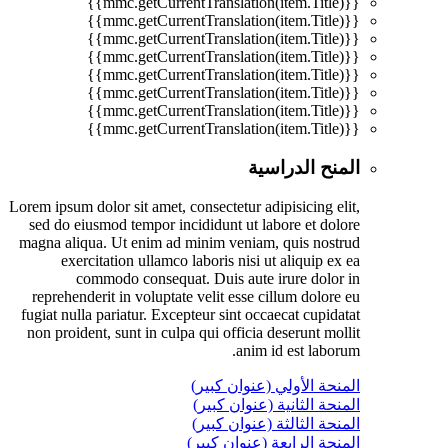
{{mmc.getCurrentTranslation(item.Title)}}
{{mmc.getCurrentTranslation(item.Title)}}
{{mmc.getCurrentTranslation(item.Title)}}
{{mmc.getCurrentTranslation(item.Title)}}
{{mmc.getCurrentTranslation(item.Title)}}
{{mmc.getCurrentTranslation(item.Title)}}
{{mmc.getCurrentTranslation(item.Title)}}
{{mmc.getCurrentTranslation(item.Title)}}
المنح الدراسية
Lorem ipsum dolor sit amet, consectetur adipisicing elit,
sed do eiusmod tempor incididunt ut labore et dolore
magna aliqua. Ut enim ad minim veniam, quis nostrud
exercitation ullamco laboris nisi ut aliquip ex ea
commodo consequat. Duis aute irure dolor in
reprehenderit in voluptate velit esse cillum dolore eu
fugiat nulla pariatur. Excepteur sint occaecat cupidatat
non proident, sunt in culpa qui officia deserunt mollit
anim id est laborum.
المنحة الأولي (عنوان كبير)
المنحة الثانية (عنوان كبير)
المنحة الثالثة (عنوان كبير)
المنحة الرابعة (عنوان كبير)