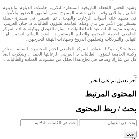
وشهد الحفل اللحظة التاريخية المنتظرة لتكريم حاملات الدبلوم والدبلوم
العالي , واللاتي وقفن على خشبة المسرح ليقف أمامهن الحضور والأمهات
في مشهد علته أصوات الزغاريد والبهجة , ثم انتظمن في مسيرة جميلة
ليستقر بهن الأمر بين يدي وكيلة الجامعة لشؤون الطالبات د. حنان العريني
وعميدة مدينة الملك عبدالله للطالبات د. سارة الفيصل ووكيلة عمادة المركز
الجامعي لخدمة المجتمع والتعليم المستمر د. العنود السالم لتقدمن لهن
التهاني والتبريكات وتسلمهن الدروع وشهادات التهنئة لتخرجهن .
بعدها شكرت وكيلة عمادة المركز الجامعي لخدم المجتمع د. السالم سعادة
وكيلة الجامعة لشؤون الطالبات د. العريني لرعايتها الحفل , وشكرت ايضاً
كل من شارك وساهم في نجاح هذا الحفل من منسوبات العمادة والطالبات .
--
آخر تعديل تم على الخبر:
المحتوى المرتبط
بحث / ربط المحتوى