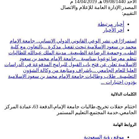
الأحد
09/08/1440 هـ
14/04/2019 م
المصدر:
الإدارة العامة للإعلام والاتصال
التقييم:
أخبار مرتبطة
آخر الأخبار
استمرارًا في نشر الوعي القانوني الدولي الإنساني.. جامعة الإمام
محمد بن سعود الإسلامية تبحث تفعيل مذكرة ...
بالتعاون مع كلية
الطب، وجمعية الرضاعة الطبيعية.. مدينة الملك عبدالله للطالبات
تنظم معرضا توعويا بمناسبة ...
جامعة الإمام محمد بن سعود
الإسلامية تعلن عن فتح باب القبول للبرامج المدفوعة في الدراسات
العليا للعام الجامعي ...
بإشراف ومتابعة من وكالة الشؤون
التعليمية.. طلاب وطالبات جامعة الإمام محمد بن سعود الإسلامية
يؤدون اختبارات ...
الكلمات الدلالية
اختتام حفلات تخريج،طالبات جامعة الإمام،الدفعة 63،عمادة المركز
الجامعي،خدمة المجتمع،التعليم المستمر
الروابط الهامة
موقع رؤية السعودية