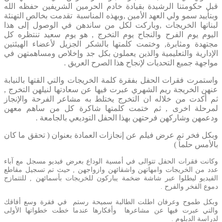
قبل حكومتنا الرشيدة بقيادة خادم الحرمين الشريفين حفظه الله
وبتأييد سمو ولي العهد الأمين ,وبهذه المناسبة تقدمت بخالص التهنئة
لبناتها الخريجات ,وباركت لكل من ساندهن في الوصول إلى هذا
اليوم يوم الفرح والنجاح يوم التخرج , هو يوم سعيد تنتظره كل
مجتهدة ومثابرة, وختمت كلمتها بالشكر الجزيل لأعضاء الهيئتين
الإدارية والتعليمية والذين يعملون بكل جد وإخلاص ومساهمتهن في
مواجهة جميع التحديات لإنجاح هذا الصرح العريق .
واستمرت فقرات الحفل بفقرة كلمة الخريجات والتي القتها بالنيابة
عنهن الخريجة ريم الشهري عبرت فيها عن سعادتها لنيلهن التخرج ,
ثم أكدت من خلاله ان التخرج يختلط به مشاعر الفرحة والإنجاز
لمرحلة اخرى , ثم ختمت كلمتها شاكرة كل من ساهم معهن
ودعمهن وشاركهن فرحتهن بهذا الحفل التوديعي بالجامعة .
وبكل فخر تم عرض فيلم عن إنجازات العمادة بعنوان ( تحقق ما كان
بالأمس حلماً )
وكانت فقرات الحفل تتوالى في أمسية الوداع بعرض فيديو مسجل مع آباء
عدد من الخريجات وامهاتهن واشقائهن وازواجهن , حيث تم تسجيل مقاطع
الفيديو ليطلوا عبر شاشة ضخمة يباركون للخريجات بأسمائهن , للتتمازج
دموع الفخر والفرح .
وبكل طموح وعرفان اطلت الطالبة سميحة رستم في فقرة وسع أفاقك
والتي عبرت فيها عن مشاعرها وأفكارها عندما خطت خطواتها الأولى
لدراسة الدبلوم .