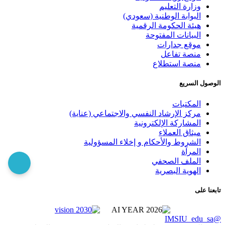
وزارة التعليم
البوابة الوطنية (سعودي)
هيئة الحكومة الرقمية
البيانات المفتوحة
موقع جدارات
منصة تفاعل
منصة استطلاع
الوصول السريع
المكتبات
مركز الإرشاد النفسي والاجتماعي (عناية)
المشاركة الإلكترونية
ميثاق العملاء
الشروط والأحكام و إخلاء المسؤولية
المرآة
الملف الصحفي
الهوية البصرية
تابعنا على
@IMSIU_edu_sa