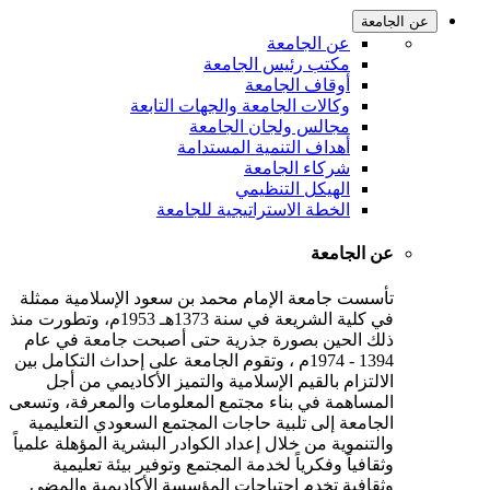
عن الجامعة
عن الجامعة
مكتب رئيس الجامعة
أوقاف الجامعة
وكالات الجامعة والجهات التابعة
مجالس ولجان الجامعة
أهداف التنمية المستدامة
شركاء الجامعة
الهيكل التنظيمي
الخطة الاستراتيجية للجامعة
عن الجامعة
تأسست جامعة الإمام محمد بن سعود الإسلامية ممثلة
في كلية الشريعة في سنة 1373هـ 1953م، وتطورت منذ
ذلك الحين بصورة جذرية حتى أصبحت جامعة في عام
1394 - 1974م ، وتقوم الجامعة على إحداث التكامل بين
الالتزام بالقيم الإسلامية والتميز الأكاديمي من أجل
المساهمة في بناء مجتمع المعلومات والمعرفة، وتسعى
الجامعة إلى تلبية حاجات المجتمع السعودي التعليمية
والتنموية من خلال إعداد الكوادر البشرية المؤهلة علمياً
وثقافياً وفكرياً لخدمة المجتمع وتوفير بيئة تعليمية
وثقافية تخدم احتياجات المؤسسة الأكاديمية والمضي