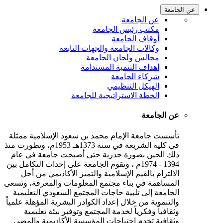
عن الجامعة
عن الجامعة
مكتب رئيس الجامعة
أوقاف الجامعة
وكالات الجامعة والجهات التابعة
مجالس ولجان الجامعة
أهداف التنمية المستدامة
شركاء الجامعة
الهيكل التنظيمي
الخطة الاستراتيجية للجامعة
عن الجامعة
تأسست جامعة الإمام محمد بن سعود الإسلامية ممثلة
في كلية الشريعة في سنة 1373هـ 1953م، وتطورت منذ
ذلك الحين بصورة جذرية حتى أصبحت جامعة في عام
1394 - 1974م ، وتقوم الجامعة على إحداث التكامل بين
الالتزام بالقيم الإسلامية والتميز الأكاديمي من أجل
المساهمة في بناء مجتمع المعلومات والمعرفة، وتسعى
الجامعة إلى تلبية حاجات المجتمع السعودي التعليمية
والتنموية من خلال إعداد الكوادر البشرية المؤهلة علمياً
وثقافياً وفكرياً لخدمة المجتمع وتوفير بيئة تعليمية
وثقافية تخدم احتياجات المؤسسة الأكاديمية والمضي