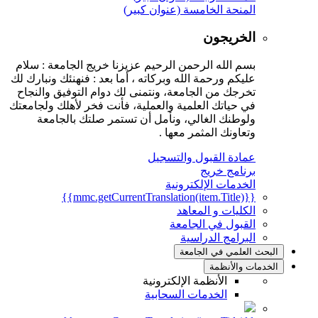
المنحة الخامسة (عنوان كبير)
الخريجون
بسم الله الرحمن الرحيم عزيزنا خريج الجامعة : سلام
عليكم ورحمة الله وبركاته ، أما بعد : فنهنئك ونبارك لك
تخرجك من الجامعة، ونتمنى لك دوام التوفيق والنجاح
في حياتك العلمية والعملية، فأنت فخر لأهلك ولجامعتك
ولوطنك الغالي، ونأمل أن تستمر صلتك بالجامعة
وتعاونك المثمر معها .
عمادة القبول والتسجيل
برنامج خريج
الخدمات الإلكترونية
{{mmc.getCurrentTranslation(item.Title)}}
الكليات و المعاهد
القبول في الجامعة
البرامج الدراسية
البحث العلمي في الجامعة
الخدمات والأنظمة
الأنظمة الإلكترونية
الخدمات السحابية