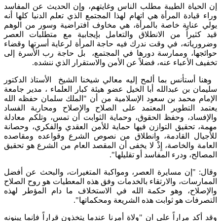
إن الحياة الطيبة مطلب الناس وغايتهم، وإن الحديث عن المفاسد
وراء قيادة المرأة هي اتهام لهذا المجتمع الذي تعلم الدنيا كلها أنه
يولي عناية خاصة بالمرأة، هي مخاوف افتراضية وسور من الوهم
قيد كثيراً من الانطلاق والتعامل بإيجابية مع متطلبات العصر
وضرورياته، في وقت ندرك فيه حاجة المرأة لرعاية أسرتها وقضاء
حوائجها، وممارسة دورها في المجتمع، بل حاجة رب الأسرة إلى
تخفيف الأعباء عنه، فضلاً عن الأمن والاستقرار الذي ننشده.
وهنا أستأنس بما ألمح إليه معالي شيخنا الشيخ الأستاذ الدكتور
سليمان بن عبدالله أبا الخيل عضو هيئة كبار العلماء ، مدير جامعة
الإمام محمد بن سعود الإسلامية من أن "الملك سلمان حفظه الله
يعتمد التطوير المعتمد على الصلاح والإصلاح ومحاربة الفساد
والإفساد، وحفظ الحقوق، وحماية الثوابت أن تمس، وتلكم معادلة
مهمة، تحقيق التوازن فيها حماية للأمن العقدي والفكري، وحصانة
للأجيال القادمة، وانطلاق من نصوص الشرع وقواعده ومقاصده
العامة والخاصة، إِذْ لا يخفى أن المقصد العام من الشرع هو تحقيق
المصالح، ودرء المفاسد أو تقليلها".
وقال: "إن مسايرة العصر، ومواكبة المتغيرات، والبحث عن أفضل
الممارسات، والارتقاء بالخدمات وفق هذه المعطيات هو روح الصلاح
والإصلاح، وهو حكمة الله في الاستخلاف ما دام المؤطر لهذه
التصرفات هو ثوابت هذه الشريعة ومحكماتها".
وقد أكد مراراً على ان "ولاة أمرنا عندما يتخذون قراراً فإنما يبنونه