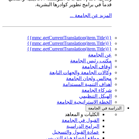
قدماً في برامج تطوير كوادرها البشرية.
المزيد عن الجامعة ...
{{mmc.getCurrentTranslation(item.Title)}}
{{mmc.getCurrentTranslation(item.Title)}}
{{mmc.getCurrentTranslation(item.Title)}}
عن الجامعة
مكتب رئيس الجامعة
أوقاف الجامعة
وكالات الجامعة والجهات التابعة
مجالس ولجان الجامعة
أهداف التنمية المستدامة
شركاء الجامعة
الهيكل التنظيمي
الخطة الاستراتيجية للجامعة
الدراسة في الجامعة
الكليات و المعاهد
القبول في الجامعة
البرامج الدراسية
عمادة القبول والتسجيل
مواقع أعضاء هيئة التدريس