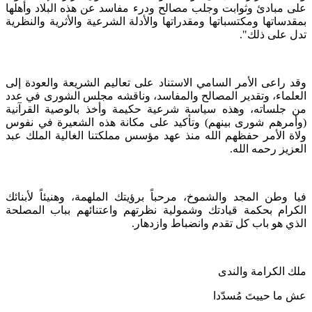
على مبادئ وثوابت وجلب مصالح ودرء مفاسد عن هذه البلاد وأهلها
بمقدساتها ومكتسباتها ومقدراتها والأدلة الشرعية والأثرية والنظرية
تدل على ذلك".
وقد راعى الأمر السامي الاستناد على تعاليم الشريعة والعودة إلى
العلماء، وتقدير المصالح والمفاسد، وناقشه مجلس الشورى في عدد
من جلساته، وهذه سياسة شرعية حكيمة وأخذ بالوصية القرآنية
(وأمرهم شورى بينهم) وتأكيد على مكانة هذه الشعيرة في نفوس
ولاة الأمر حفظهم الله منذ عهد مؤسس مملكتنا الغالية الملك عبد
العزيز رحمه الله.
فيا وطن المجد والشموخ، مرحباً برؤيتك الملهمة، وهنيئاً لأبنائك
الكرام بحكمة قيادتك وشمولية نظرتهم واعتنائهم بباب المصلحة
الذي هو باب كل تقدم وانضباط وازدهار.
ملك الكرامة والندى
عش ما حييتَ مُسدّدا