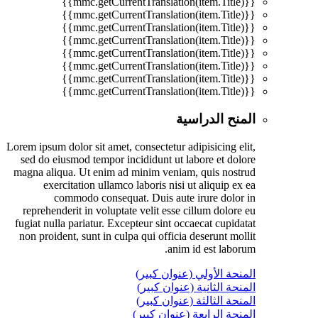
{{mmc.getCurrentTranslation(item.Title)}}
{{mmc.getCurrentTranslation(item.Title)}}
{{mmc.getCurrentTranslation(item.Title)}}
{{mmc.getCurrentTranslation(item.Title)}}
{{mmc.getCurrentTranslation(item.Title)}}
{{mmc.getCurrentTranslation(item.Title)}}
{{mmc.getCurrentTranslation(item.Title)}}
{{mmc.getCurrentTranslation(item.Title)}}
المنح الدراسية
Lorem ipsum dolor sit amet, consectetur adipisicing elit,
sed do eiusmod tempor incididunt ut labore et dolore
magna aliqua. Ut enim ad minim veniam, quis nostrud
exercitation ullamco laboris nisi ut aliquip ex ea
commodo consequat. Duis aute irure dolor in
reprehenderit in voluptate velit esse cillum dolore eu
fugiat nulla pariatur. Excepteur sint occaecat cupidatat
non proident, sunt in culpa qui officia deserunt mollit
anim id est laborum.
المنحة الأولي (عنوان كبير)
المنحة الثانية (عنوان كبير)
المنحة الثالثة (عنوان كبير)
المنحة الرابعة (عنوان كبير)