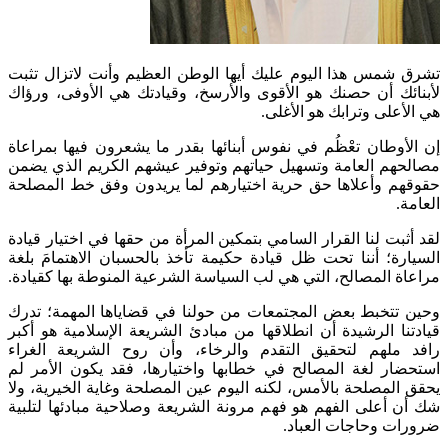
​تشرق شمس هذا اليوم عليك أيها الوطن العظيم وأنت لاتزال تثبت
لأبنائك أن حصنك هو الأقوى والأرسخ، وقيادتك هي الأوفى، ورؤاك
هي الأعلى وترابك هو الأغلى.
إن الأوطان تعْظُم في نفوس أبنائها بقدر ما يشعرون فيها بمراعاة
مصالحهم العامة وتسهيل حياتهم وتوفير عيشهم الكريم الذي يضمن
حقوقهم وأعلاها حق حرية اختيارهم لما يريدون وفق خط المصلحة
العامة.
لقد أثبت لنا القرار السامي بتمكين المرأة من حقها في اختيار قيادة
السيارة؛ أننا تحت ظل قيادة حكيمة تأخذ بالحسبان الاهتمامَ بلغة
مراعاة المصالح، التي هي لب السياسة الشرعية المنوطة بها كقيادة.
وحين تتخبط بعض المجتمعات من حولنا في قضاياها المهمة؛ تدرك
قيادتنا الرشيدة أن انطلاقها من مبادئ الشريعة الإسلامية هو أكبر
رافد ملهم لتحقيق التقدم والرخاء، وأن روح الشريعة الغراء
استحضار لغة المصالح في خطابها واختيارها، فقد يكون الأمر لم
يحقق المصلحة بالأمس، لكنه اليوم عين المصلحة وغاية الخيرية، ولا
شك أن أعلى الفهم هو فهم مرونة الشريعة وصلاحية مبادئها لتلبية
ضرورات وحاجات العباد.