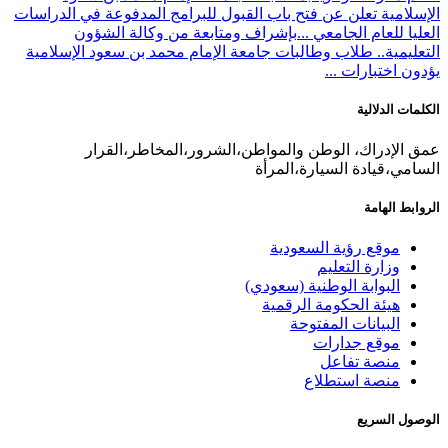
الإسلامية تعلن عن فتح باب القبول للبرامج المدفوعة في الدراسات
العليا للعام الجامعي ...
بإشراف ومتابعة من وكالة الشؤون
التعليمية.. طلاب وطالبات جامعة الإمام محمد بن سعود الإسلامية
يؤدون اختبارات ...
الكلمات الدلالية
عمق الإدراك، الوطن والمواطن،الشرور،المخاطر،القرار
السامي،قيادة السيارة،المرأة
الروابط الهامة
موقع رؤية السعودية
وزارة التعليم
البوابة الوطنية (سعودي)
هيئة الحكومة الرقمية
البيانات المفتوحة
موقع جدارات
منصة تفاعل
منصة استطلاع
الوصول السريع