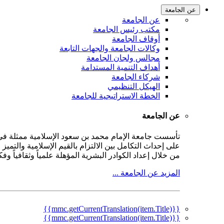
عن الجامعة
عن الجامعة
مكتب رئيس الجامعة
أوقاف الجامعة
وكالات الجامعة والجهات التابعة
مجالس ولجان الجامعة
أهداف التنمية المستدامة
شركاء الجامعة
الهيكل التنظيمي
الخطة الاستراتيجية للجامعة
عن الجامعة
على إحداث التكامل بين الالتزام بالقيم الإسلامية والتمي
من خلال إعداد الكوادر البشرية المؤهلة علمياً وثقافياً و
المزيد عن الجامعة ...
{{mmc.getCurrentTranslation(item.Title)}}
{{mmc.getCurrentTranslation(item.Title)}}