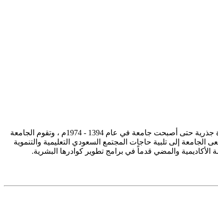
تأسست جامعة الإمام محمد بن سعود الإسلامية ممثلة في كلية الشريعة في سنة 1373هـ 1953م، وتطورت منذ ذلك الحين بصورة جذرية حتى أصبحت جامعة في عام 1394 - 1974م ، وتقوم الجامعة
ى الجامعة إلى تلبية حاجات المجتمع السعودي التعليمية والتنموية
سة الأكاديمية والمضي قدماً في برامج تطوير كوادرها البشرية.