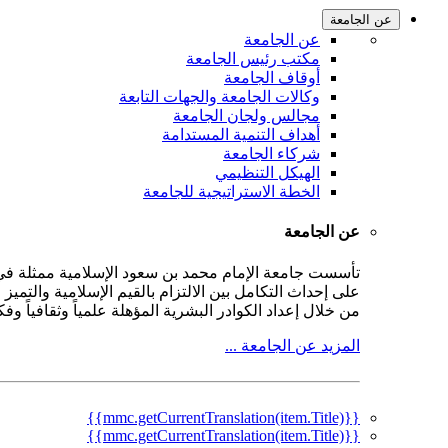
عن الجامعة
عن الجامعة
مكتب رئيس الجامعة
أوقاف الجامعة
وكالات الجامعة والجهات التابعة
مجالس ولجان الجامعة
أهداف التنمية المستدامة
شركاء الجامعة
الهيكل التنظيمي
الخطة الاستراتيجية للجامعة
عن الجامعة
على إحداث التكامل بين الالتزام بالقيم الإسلامية والتمي
من خلال إعداد الكوادر البشرية المؤهلة علمياً وثقافياً و
المزيد عن الجامعة ...
{{mmc.getCurrentTranslation(item.Title)}}
{{mmc.getCurrentTranslation(item.Title)}}