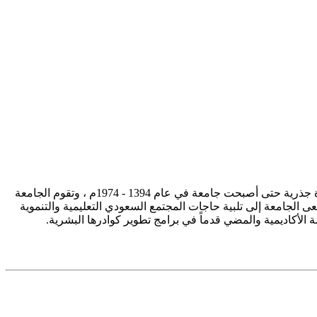
تأسست جامعة الإمام محمد بن سعود الإسلامية ممثلة في كلية الشريعة في سنة 1373هـ 1953م، وتطورت منذ ذلك الحين بصورة جذرية حتى أصبحت جامعة في عام 1394 - 1974م ، وتقوم الجامعة
ى الجامعة إلى تلبية حاجات المجتمع السعودي التعليمية والتنموية
سة الأكاديمية والمضي قدماً في برامج تطوير كوادرها البشرية.