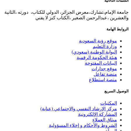
الكلمات الدلالية
جامعة الإمام،تشارك،معرض الجزائر، الدولي للكتاب، دورته ،الثانية
والعشرين ،عبدالرحمن الصغير ،الكتاب كنز لا يفني
الروابط الهامة
موقع رؤية السعودية
وزارة التعليم
البوابة الوطنية (سعودي)
هيئة الحكومة الرقمية
البيانات المفتوحة
موقع جدارات
منصة تفاعل
منصة استطلاع
الوصول السريع
المكتبات
مركز الإرشاد النفسي والاجتماعي (عناية)
المشاركة الإلكترونية
ميثاق العملاء
الشروط والأحكام و إخلاء المسؤولية
المرآة