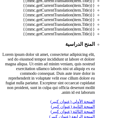
{{mmc.getCurrentTranslation(item.Title)}}
{{mmc.getCurrentTranslation(item.Title)}}
{{mmc.getCurrentTranslation(item.Title)}}
{{mmc.getCurrentTranslation(item.Title)}}
{{mmc.getCurrentTranslation(item.Title)}}
{{mmc.getCurrentTranslation(item.Title)}}
{{mmc.getCurrentTranslation(item.Title)}}
{{mmc.getCurrentTranslation(item.Title)}}
المنح الدراسية
Lorem ipsum dolor sit amet, consectetur adipisicing elit,
sed do eiusmod tempor incididunt ut labore et dolore
magna aliqua. Ut enim ad minim veniam, quis nostrud
exercitation ullamco laboris nisi ut aliquip ex ea
commodo consequat. Duis aute irure dolor in
reprehenderit in voluptate velit esse cillum dolore eu
fugiat nulla pariatur. Excepteur sint occaecat cupidatat
non proident, sunt in culpa qui officia deserunt mollit
anim id est laborum.
المنحة الأولي (عنوان كبير)
المنحة الثانية (عنوان كبير)
المنحة الثالثة (عنوان كبير)
المنحة الرابعة (عنوان كبير)