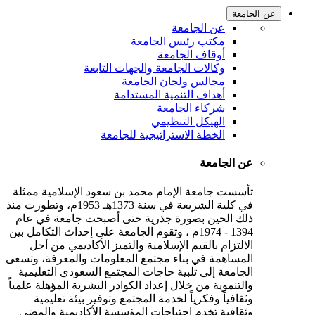
عن الجامعة
عن الجامعة
مكتب رئيس الجامعة
أوقاف الجامعة
وكالات الجامعة والجهات التابعة
مجالس ولجان الجامعة
أهداف التنمية المستدامة
شركاء الجامعة
الهيكل التنظيمي
الخطة الاستراتيجية للجامعة
عن الجامعة
تأسست جامعة الإمام محمد بن سعود الإسلامية ممثلة
في كلية الشريعة في سنة 1373هـ 1953م، وتطورت منذ
ذلك الحين بصورة جذرية حتى أصبحت جامعة في عام
1394 - 1974م ، وتقوم الجامعة على إحداث التكامل بين
الالتزام بالقيم الإسلامية والتميز الأكاديمي من أجل
المساهمة في بناء مجتمع المعلومات والمعرفة، وتسعى
الجامعة إلى تلبية حاجات المجتمع السعودي التعليمية
والتنموية من خلال إعداد الكوادر البشرية المؤهلة علمياً
وثقافياً وفكرياً لخدمة المجتمع وتوفير بيئة تعليمية
وثقافية تخدم احتياجات المؤسسة الأكاديمية والمضي