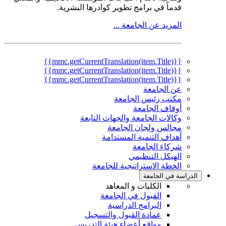
قدماً في برامج تطوير كوادرها البشرية.
المزيد عن الجامعة ...
{{mmc.getCurrentTranslation(item.Title)}}
{{mmc.getCurrentTranslation(item.Title)}}
{{mmc.getCurrentTranslation(item.Title)}}
عن الجامعة
مكتب رئيس الجامعة
أوقاف الجامعة
وكالات الجامعة والجهات التابعة
مجالس ولجان الجامعة
أهداف التنمية المستدامة
شركاء الجامعة
الهيكل التنظيمي
الخطة الاستراتيجية للجامعة
الدراسة في الجامعة
الكليات و المعاهد
القبول في الجامعة
البرامج الدراسية
عمادة القبول والتسجيل
مواقع أعضاء هيئة التدريس