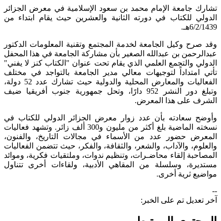
تشارك جامعة الإمام محمد بن سعود الإسلامية في معرض الجزائر
الدولي للكتاب في دورته الثانية والعشرين حيث يقام ابتداء من
6/2/1439هـ.
وقد صرح وكيل الجامعة لخدمة المجتمع وتقنية المعلومات الدكتور
عبدالرحمن بن عبدالله الصغير بأن مشاركة الجامعة في هذا المحفل
الدولي والتجمع العلمي الذي يقام تحت عنوان "الكتاب كنز لا يفني"
تأتي امتداداً لتوجيهات معالي مدير الجامعة بالتواجد في مختلف
الفعاليات والمعارض المحلية والدولية حيث تشارك عدد 52 دولة،
وتبلغ دور النشر 952 دارًا، وتحل جمهورية جنوب أفريقيا ضيف
الشرف على هذا المعرض.
وأوضح سعادته بأن عدد زوار معرض الجزائر الدولي للكتاب في
نسخته الماضية بلغ أكثر من مليون و300 ألف زائر. وتشهد فعاليات
المعرض حضور عدد من الأسماء في مجالات التاريخ، والفنون،
والعلوم، والآداب، والشعر، والثقافة، والفكر، حيث تتضمن الفعاليات
المصاحبة إلقاء محاضـرات، وتنظيم ندوات، وملتقيات فكرية، وموائد
مستديرة، وسلسلة من المقاهي الأدبية، ولقاءات أخرى تتناول
مواضيع ثرية أخرى.
--
آخر تعديل تم على الخبر: