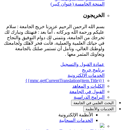
المنحة الخامسة (عنوان كبير)
الخريجون
بسم الله الرحمن الرحيم عزيزنا خريج الجامعة : سلام
عليكم ورحمة الله وبركاته ، أما بعد : فنهنئك ونبارك لك
تخرجك من الجامعة، ونتمنى لك دوام التوفيق والنجاح
في حياتك العلمية والعملية، فأنت فخر لأهلك ولجامعتك
ولوطنك الغالي، ونأمل أن تستمر صلتك بالجامعة
وتعاونك المثمر معها .
عمادة القبول والتسجيل
برنامج خريج
الخدمات الإلكترونية
{{mmc.getCurrentTranslation(item.Title)}}
الكليات و المعاهد
القبول في الجامعة
البرامج الدراسية
البحث العلمي في الجامعة
الخدمات والأنظمة
الأنظمة الإلكترونية
الخدمات السحابية