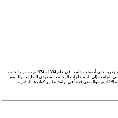
تأسست جامعة الإمام محمد بن سعود الإسلامية ممثلة في كلية الشريعة في سنة 1373هـ 1953م، وتطورت منذ ذلك الحين بصورة جذرية حتى أصبحت جامعة في عام 1394 - 1974م ، وتقوم الجامعة
ى الجامعة إلى تلبية حاجات المجتمع السعودي التعليمية والتنموية
سة الأكاديمية والمضي قدماً في برامج تطوير كوادرها البشرية.