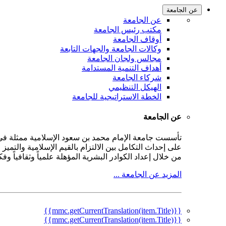
عن الجامعة
عن الجامعة
مكتب رئيس الجامعة
أوقاف الجامعة
وكالات الجامعة والجهات التابعة
مجالس ولجان الجامعة
أهداف التنمية المستدامة
شركاء الجامعة
الهيكل التنظيمي
الخطة الاستراتيجية للجامعة
عن الجامعة
على إحداث التكامل بين الالتزام بالقيم الإسلامية والتمي
من خلال إعداد الكوادر البشرية المؤهلة علمياً وثقافياً و
المزيد عن الجامعة ...
{{mmc.getCurrentTranslation(item.Title)}}
{{mmc.getCurrentTranslation(item.Title)}}