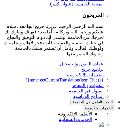
المنحة الخامسة (عنوان كبير)
الخريجون
بسم الله الرحمن الرحيم عزيزنا خريج الجامعة : سلام
عليكم ورحمة الله وبركاته ، أما بعد : فنهنئك ونبارك لك
تخرجك من الجامعة، ونتمنى لك دوام التوفيق والنجاح
في حياتك العلمية والعملية، فأنت فخر لأهلك ولجامعتك
ولوطنك الغالي، ونأمل أن تستمر صلتك بالجامعة
وتعاونك المثمر معها .
عمادة القبول والتسجيل
برنامج خريج
الخدمات الإلكترونية
{{mmc.getCurrentTranslation(item.Title)}}
الكليات و المعاهد
القبول في الجامعة
البرامج الدراسية
البحث العلمي في الجامعة
الخدمات والأنظمة
الأنظمة الإلكترونية
الخدمات السحابية