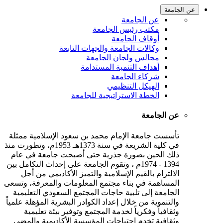
عن الجامعة
عن الجامعة
مكتب رئيس الجامعة
أوقاف الجامعة
وكالات الجامعة والجهات التابعة
مجالس ولجان الجامعة
أهداف التنمية المستدامة
شركاء الجامعة
الهيكل التنظيمي
الخطة الاستراتيجية للجامعة
عن الجامعة
تأسست جامعة الإمام محمد بن سعود الإسلامية ممثلة
في كلية الشريعة في سنة 1373هـ 1953م، وتطورت منذ
ذلك الحين بصورة جذرية حتى أصبحت جامعة في عام
1394 - 1974م ، وتقوم الجامعة على إحداث التكامل بين
الالتزام بالقيم الإسلامية والتميز الأكاديمي من أجل
المساهمة في بناء مجتمع المعلومات والمعرفة، وتسعى
الجامعة إلى تلبية حاجات المجتمع السعودي التعليمية
والتنموية من خلال إعداد الكوادر البشرية المؤهلة علمياً
وثقافياً وفكرياً لخدمة المجتمع وتوفير بيئة تعليمية
وثقافية تخدم احتياجات المؤسسة الأكاديمية والمضي