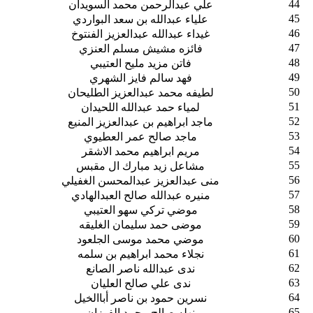
44
علي عبدالرحمن محمد السويدان
45
علياء عبدالله بن سعد البواردي
46
غيداء عبدالله عبدالعزيز الفنتوخ
47
فائزه مشيش مسلم العنزي
48
فاتن مزيد مليح العتيبي
49
فهد سالم فايز الشهري
50
لطيفه محمد عبدالعزيز الطليحان
51
لمياء حمد عبدالله اللحيدان
52
ماجد ابراهيم بن عبدالعزيز المنيع
53
ماجد صالح عمر العطيوي
54
مريم ابراهيم محمد الاشقر
55
مشاعل زيد مبارك ال مقبس
56
منى عبدالعزيز عبدالمحسن الغفيلي
57
منيره عبدالله صالح العبدالهادي
58
موضي تركي سهو العتيبي
59
موضى حمد سليمان الغليقه
60
موضي محمد موسى الجلعود
61
نجلاء محمد ابراهيم بن سلمه
62
ندى عبدالله ناصر الصانع
63
ندى علي صالح العليان
64
نسرين حمود بن ناصر أباالخيل
65
نهله صالح محمد الفوزان