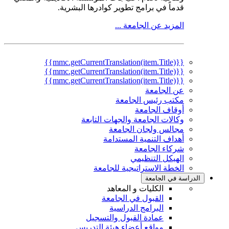
قدماً في برامج تطوير كوادرها البشرية.
المزيد عن الجامعة ...
{{mmc.getCurrentTranslation(item.Title)}}
{{mmc.getCurrentTranslation(item.Title)}}
{{mmc.getCurrentTranslation(item.Title)}}
عن الجامعة
مكتب رئيس الجامعة
أوقاف الجامعة
وكالات الجامعة والجهات التابعة
مجالس ولجان الجامعة
أهداف التنمية المستدامة
شركاء الجامعة
الهيكل التنظيمي
الخطة الاستراتيجية للجامعة
الدراسة في الجامعة
الكليات و المعاهد
القبول في الجامعة
البرامج الدراسية
عمادة القبول والتسجيل
مواقع أعضاء هيئة التدريس