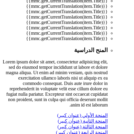
{{mmc.getCurrentTranslation(item.Title)}}
{{mmc.getCurrentTranslation(item.Title)}}
{{mmc.getCurrentTranslation(item.Title)}}
{{mmc.getCurrentTranslation(item.Title)}}
{{mmc.getCurrentTranslation(item.Title)}}
{{mmc.getCurrentTranslation(item.Title)}}
{{mmc.getCurrentTranslation(item.Title)}}
{{mmc.getCurrentTranslation(item.Title)}}
المنح الدراسية
Lorem ipsum dolor sit amet, consectetur adipisicing elit,
sed do eiusmod tempor incididunt ut labore et dolore
magna aliqua. Ut enim ad minim veniam, quis nostrud
exercitation ullamco laboris nisi ut aliquip ex ea
commodo consequat. Duis aute irure dolor in
reprehenderit in voluptate velit esse cillum dolore eu
fugiat nulla pariatur. Excepteur sint occaecat cupidatat
non proident, sunt in culpa qui officia deserunt mollit
anim id est laborum.
المنحة الأولي (عنوان كبير)
المنحة الثانية (عنوان كبير)
المنحة الثالثة (عنوان كبير)
المنحة الرابعة (عنوان كبير)