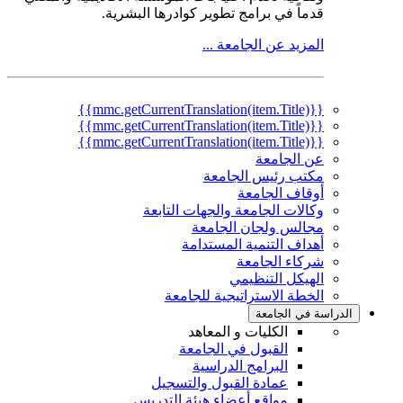
قدماً في برامج تطوير كوادرها البشرية.
المزيد عن الجامعة ...
{{mmc.getCurrentTranslation(item.Title)}}
{{mmc.getCurrentTranslation(item.Title)}}
{{mmc.getCurrentTranslation(item.Title)}}
عن الجامعة
مكتب رئيس الجامعة
أوقاف الجامعة
وكالات الجامعة والجهات التابعة
مجالس ولجان الجامعة
أهداف التنمية المستدامة
شركاء الجامعة
الهيكل التنظيمي
الخطة الاستراتيجية للجامعة
الدراسة في الجامعة
الكليات و المعاهد
القبول في الجامعة
البرامج الدراسية
عمادة القبول والتسجيل
مواقع أعضاء هيئة التدريس