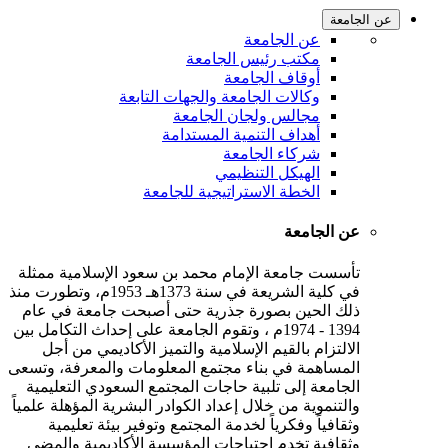
عن الجامعة
عن الجامعة
مكتب رئيس الجامعة
أوقاف الجامعة
وكالات الجامعة والجهات التابعة
مجالس ولجان الجامعة
أهداف التنمية المستدامة
شركاء الجامعة
الهيكل التنظيمي
الخطة الاستراتيجية للجامعة
عن الجامعة
تأسست جامعة الإمام محمد بن سعود الإسلامية ممثلة
في كلية الشريعة في سنة 1373هـ 1953م، وتطورت منذ
ذلك الحين بصورة جذرية حتى أصبحت جامعة في عام
1394 - 1974م ، وتقوم الجامعة على إحداث التكامل بين
الالتزام بالقيم الإسلامية والتميز الأكاديمي من أجل
المساهمة في بناء مجتمع المعلومات والمعرفة، وتسعى
الجامعة إلى تلبية حاجات المجتمع السعودي التعليمية
والتنموية من خلال إعداد الكوادر البشرية المؤهلة علمياً
وثقافياً وفكرياً لخدمة المجتمع وتوفير بيئة تعليمية
وثقافية تخدم احتياجات المؤسسة الأكاديمية والمضي