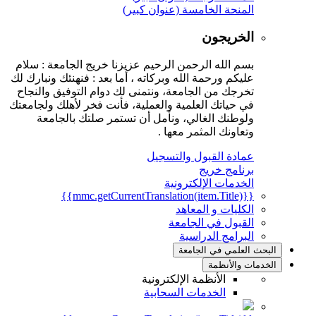
المنحة الخامسة (عنوان كبير)
الخريجون
بسم الله الرحمن الرحيم عزيزنا خريج الجامعة : سلام
عليكم ورحمة الله وبركاته ، أما بعد : فنهنئك ونبارك لك
تخرجك من الجامعة، ونتمنى لك دوام التوفيق والنجاح
في حياتك العلمية والعملية، فأنت فخر لأهلك ولجامعتك
ولوطنك الغالي، ونأمل أن تستمر صلتك بالجامعة
وتعاونك المثمر معها .
عمادة القبول والتسجيل
برنامج خريج
الخدمات الإلكترونية
{{mmc.getCurrentTranslation(item.Title)}}
الكليات و المعاهد
القبول في الجامعة
البرامج الدراسية
البحث العلمي في الجامعة
الخدمات والأنظمة
الأنظمة الإلكترونية
الخدمات السحابية