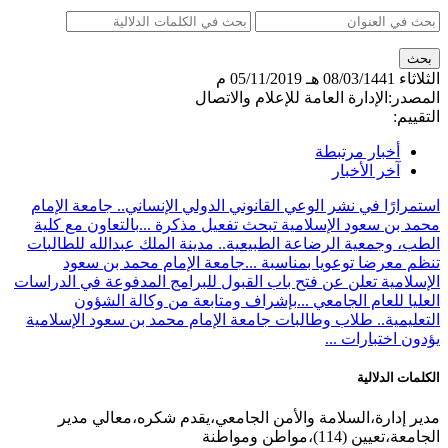
الثلاثاء
08/03/1441 هـ
05/11/2019 م
المصدر:
الإدارة العامة للإعلام والاتصال
التقييم:
أخبار مرتبطة
آخر الأخبار
استمرارًا في نشر الوعي القانوني الدولي الإنساني.. جامعة الإمام
محمد بن سعود الإسلامية تبحث تفعيل مذكرة ...
بالتعاون مع كلية
الطب، وجمعية الرضاعة الطبيعية.. مدينة الملك عبدالله للطالبات
تنظم معرضا توعويا بمناسبة ...
جامعة الإمام محمد بن سعود
الإسلامية تعلن عن فتح باب القبول للبرامج المدفوعة في الدراسات
العليا للعام الجامعي ...
بإشراف ومتابعة من وكالة الشؤون
التعليمية.. طلاب وطالبات جامعة الإمام محمد بن سعود الإسلامية
يؤدون اختبارات ...
الكلمات الدلالية
مدير إدارة،السلامة والأمن الجامعي،يقدم شكره،معالي مدير
الجامعة،تعيين (114)،مواطن ومواطنة