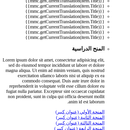
{{mmc.getCurrentTranslation(item.Title)}}
{{mmc.getCurrentTranslation(item.Title)}}
{{mmc.getCurrentTranslation(item.Title)}}
{{mmc.getCurrentTranslation(item.Title)}}
{{mmc.getCurrentTranslation(item.Title)}}
{{mmc.getCurrentTranslation(item.Title)}}
{{mmc.getCurrentTranslation(item.Title)}}
{{mmc.getCurrentTranslation(item.Title)}}
المنح الدراسية
Lorem ipsum dolor sit amet, consectetur adipisicing elit,
sed do eiusmod tempor incididunt ut labore et dolore
magna aliqua. Ut enim ad minim veniam, quis nostrud
exercitation ullamco laboris nisi ut aliquip ex ea
commodo consequat. Duis aute irure dolor in
reprehenderit in voluptate velit esse cillum dolore eu
fugiat nulla pariatur. Excepteur sint occaecat cupidatat
non proident, sunt in culpa qui officia deserunt mollit
anim id est laborum.
المنحة الأولي (عنوان كبير)
المنحة الثانية (عنوان كبير)
المنحة الثالثة (عنوان كبير)
المنحة الرابعة (عنوان كبير)