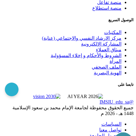
منصة تفاعل
منصة استطلاع
الوصول السريع
المكتبات
مركز الإرشاد النفسي والاجتماعي (عناية)
المشاركة الإلكترونية
ميثاق العملاء
الشروط والأحكام و إخلاء المسؤولية
المرآة
الملف الصحفي
الهوية البصرية
تابعنا على
@IMSIU_edu_sa
جميع الحقوق محفوظة لجامعة الإمام محمد بن سعود الإسلامية
1448 هـ -
2026 م
السياسات
تواصل معنا
الوصول للجامعة