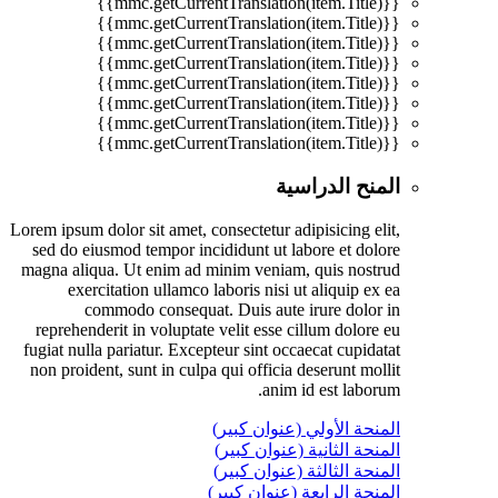
{{mmc.getCurrentTranslation(item.Title)}}
{{mmc.getCurrentTranslation(item.Title)}}
{{mmc.getCurrentTranslation(item.Title)}}
{{mmc.getCurrentTranslation(item.Title)}}
{{mmc.getCurrentTranslation(item.Title)}}
{{mmc.getCurrentTranslation(item.Title)}}
{{mmc.getCurrentTranslation(item.Title)}}
{{mmc.getCurrentTranslation(item.Title)}}
المنح الدراسية
Lorem ipsum dolor sit amet, consectetur adipisicing elit,
sed do eiusmod tempor incididunt ut labore et dolore
magna aliqua. Ut enim ad minim veniam, quis nostrud
exercitation ullamco laboris nisi ut aliquip ex ea
commodo consequat. Duis aute irure dolor in
reprehenderit in voluptate velit esse cillum dolore eu
fugiat nulla pariatur. Excepteur sint occaecat cupidatat
non proident, sunt in culpa qui officia deserunt mollit
anim id est laborum.
المنحة الأولي (عنوان كبير)
المنحة الثانية (عنوان كبير)
المنحة الثالثة (عنوان كبير)
المنحة الرابعة (عنوان كبير)