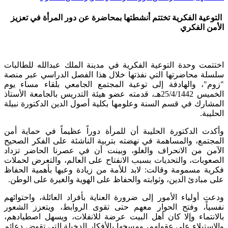
التوعية الفكرية تختتم أنشطتها بمحاضرة عن دور المرأة في تعزيز
الأمن الفكري
اختتمت وحدة التوعية الفكرية في مدينة الملك عبدالله للطالبات
سلسلة محاضرتها التي نفذتها خلال هذا الفصل الدراسي عبر منصة
"زوم"، والهادفة إلى توعية المجتمع الجامعي بلقاء مساء يوم
الخميس 25/4/1442هـ، قدمته عضو هيئة التدريس بالجامعة الأستاذ
المشارك في قسم السنة وعلومها بكلية أصول الدين الدكتورة نبيلة
الحليبة.
وأكدت الدكتورة الحليبة أن للمرأة دوراً عظيماً في حماية أمن
المجتمع، والمساهمة في نهضته بتربية الناشئة على الفكر الصحيح
الآمن من الانحراف والغلو، وبينت أن في عصرنا الحاضر تزداد
الصعوبات، والتحديات بسبب الانفتاح على العالم، والتعرض لحملات
فكرية مسمومة وقالت: لابد للأمة من زيادة وعيها بأهمية الحفاظ
على مبادئ الدين، وثوابته والحفاظ على الهوية والغيرة على الوطن.
ودعت أولياء الأمور إلى ضرورة العناية بأفراد العائلة، واحتوائهم
نفسياً، وفتح الحوار معهم حتى تقوى الروابط، ويتعزز الشعور
بالانتماء وإلا كان أهل البيت عرضة للانفلات، ويسهل اصطيادهم،
والاستيلاء على عقولهم، ومسخها بالأفكار الدخيلة التي تقوض دعائم