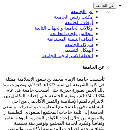
عن الجامعة
عن الجامعة
مكتب رئيس الجامعة
أوقاف الجامعة
وكالات الجامعة والجهات التابعة
مجالس ولجان الجامعة
أهداف التنمية المستدامة
شركاء الجامعة
الهيكل التنظيمي
الخطة الاستراتيجية للجامعة
عن الجامعة
تأسست جامعة الإمام محمد بن سعود الإسلامية ممثلة
في كلية الشريعة في سنة 1373هـ 1953م، وتطورت منذ
ذلك الحين بصورة جذرية حتى أصبحت جامعة في عام
1394 - 1974م ، وتقوم الجامعة على إحداث التكامل بين
الالتزام بالقيم الإسلامية والتميز الأكاديمي من أجل
المساهمة في بناء مجتمع المعلومات والمعرفة، وتسعى
الجامعة إلى تلبية حاجات المجتمع السعودي التعليمية
والتنموية من خلال إعداد الكوادر البشرية المؤهلة علمياً
وثقافياً وفكرياً لخدمة المجتمع وتوفير بيئة تعليمية
وثقافية تخدم احتياجات المؤسسة الأكاديمية والمضي