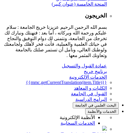
المنحة الخامسة (عنوان كبير)
الخريجون
بسم الله الرحمن الرحيم عزيزنا خريج الجامعة : سلام
عليكم ورحمة الله وبركاته ، أما بعد : فنهنئك ونبارك لك
تخرجك من الجامعة، ونتمنى لك دوام التوفيق والنجاح
في حياتك العلمية والعملية، فأنت فخر لأهلك ولجامعتك
ولوطنك الغالي، ونأمل أن تستمر صلتك بالجامعة
وتعاونك المثمر معها .
عمادة القبول والتسجيل
برنامج خريج
الخدمات الإلكترونية
{{mmc.getCurrentTranslation(item.Title)}}
الكليات و المعاهد
القبول في الجامعة
البرامج الدراسية
البحث العلمي في الجامعة
الخدمات والأنظمة
الأنظمة الإلكترونية
الخدمات السحابية