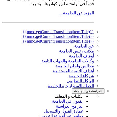
قدماً في برامج تطوير كوادرها البشرية.
المزيد عن الجامعة ...
{{mmc.getCurrentTranslation(item.Title)}}
{{mmc.getCurrentTranslation(item.Title)}}
{{mmc.getCurrentTranslation(item.Title)}}
عن الجامعة
مكتب رئيس الجامعة
أوقاف الجامعة
وكالات الجامعة والجهات التابعة
مجالس ولجان الجامعة
أهداف التنمية المستدامة
شركاء الجامعة
الهيكل التنظيمي
الخطة الاستراتيجية للجامعة
الدراسة في الجامعة
الكليات و المعاهد
القبول في الجامعة
البرامج الدراسية
عمادة القبول والتسجيل
مواقع أعضاء هيئة التدريس