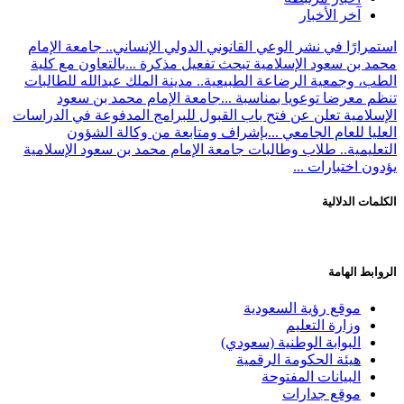
آخر الأخبار
استمرارًا في نشر الوعي القانوني الدولي الإنساني.. جامعة الإمام
محمد بن سعود الإسلامية تبحث تفعيل مذكرة ...
بالتعاون مع كلية
الطب، وجمعية الرضاعة الطبيعية.. مدينة الملك عبدالله للطالبات
تنظم معرضا توعويا بمناسبة ...
جامعة الإمام محمد بن سعود
الإسلامية تعلن عن فتح باب القبول للبرامج المدفوعة في الدراسات
العليا للعام الجامعي ...
بإشراف ومتابعة من وكالة الشؤون
التعليمية.. طلاب وطالبات جامعة الإمام محمد بن سعود الإسلامية
يؤدون اختبارات ...
الكلمات الدلالية
الروابط الهامة
موقع رؤية السعودية
وزارة التعليم
البوابة الوطنية (سعودي)
هيئة الحكومة الرقمية
البيانات المفتوحة
موقع جدارات