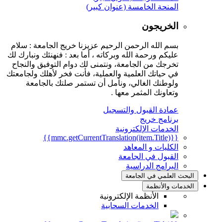
المنحة الخامسة (عنوان كبير)
الخريجون
بسم الله الرحمن الرحيم عزيزنا خريج الجامعة : سلام
عليكم ورحمة الله وبركاته ، أما بعد : فنهنئك ونبارك لك
تخرجك من الجامعة، ونتمنى لك دوام التوفيق والنجاح
في حياتك العلمية والعملية، فأنت فخر لأهلك ولجامعتك
ولوطنك الغالي، ونأمل أن تستمر صلتك بالجامعة
وتعاونك المثمر معها .
عمادة القبول والتسجيل
برنامج خريج
الخدمات الإلكترونية
{{mmc.getCurrentTranslation(item.Title)}}
الكليات و المعاهد
القبول في الجامعة
البرامج الدراسية
البحث العلمي في الجامعة
الخدمات والأنظمة
الأنظمة الإلكترونية
الخدمات السحابية