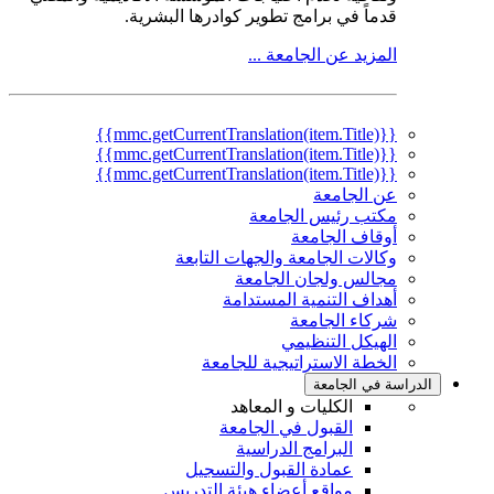
قدماً في برامج تطوير كوادرها البشرية.
المزيد عن الجامعة ...
{{mmc.getCurrentTranslation(item.Title)}}
{{mmc.getCurrentTranslation(item.Title)}}
{{mmc.getCurrentTranslation(item.Title)}}
عن الجامعة
مكتب رئيس الجامعة
أوقاف الجامعة
وكالات الجامعة والجهات التابعة
مجالس ولجان الجامعة
أهداف التنمية المستدامة
شركاء الجامعة
الهيكل التنظيمي
الخطة الاستراتيجية للجامعة
الدراسة في الجامعة
الكليات و المعاهد
القبول في الجامعة
البرامج الدراسية
عمادة القبول والتسجيل
مواقع أعضاء هيئة التدريس