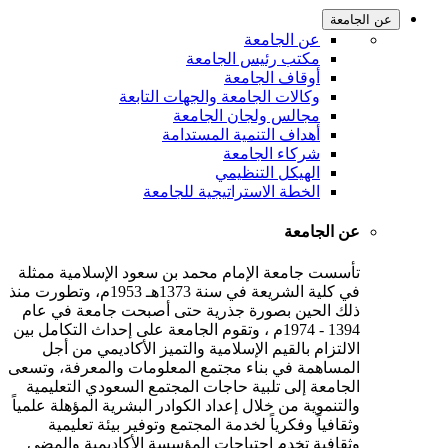
عن الجامعة
عن الجامعة
مكتب رئيس الجامعة
أوقاف الجامعة
وكالات الجامعة والجهات التابعة
مجالس ولجان الجامعة
أهداف التنمية المستدامة
شركاء الجامعة
الهيكل التنظيمي
الخطة الاستراتيجية للجامعة
عن الجامعة
تأسست جامعة الإمام محمد بن سعود الإسلامية ممثلة
في كلية الشريعة في سنة 1373هـ 1953م، وتطورت منذ
ذلك الحين بصورة جذرية حتى أصبحت جامعة في عام
1394 - 1974م ، وتقوم الجامعة على إحداث التكامل بين
الالتزام بالقيم الإسلامية والتميز الأكاديمي من أجل
المساهمة في بناء مجتمع المعلومات والمعرفة، وتسعى
الجامعة إلى تلبية حاجات المجتمع السعودي التعليمية
والتنموية من خلال إعداد الكوادر البشرية المؤهلة علمياً
وثقافياً وفكرياً لخدمة المجتمع وتوفير بيئة تعليمية
وثقافية تخدم احتياجات المؤسسة الأكاديمية والمضي