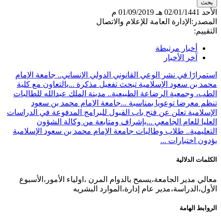
الأحد
02/01/1441 هـ
01/09/2019 م
المصدر:
الإدارة العامة للإعلام والاتصال
التقييم:
أخبار مرتبطة
آخر الأخبار
استمرارًا في نشر الوعي القانوني الدولي الإنساني.. جامعة الإمام
محمد بن سعود الإسلامية تبحث تفعيل مذكرة ...
بالتعاون مع كلية
الطب، وجمعية الرضاعة الطبيعية.. مدينة الملك عبدالله للطالبات
تنظم معرضا توعويا بمناسبة ...
جامعة الإمام محمد بن سعود
الإسلامية تعلن عن فتح باب القبول للبرامج المدفوعة في الدراسات
العليا للعام الجامعي ...
بإشراف ومتابعة من وكالة الشؤون
التعليمية.. طلاب وطالبات جامعة الإمام محمد بن سعود الإسلامية
يؤدون اختبارات ...
الكلمات الدلالية
معالي مدير الجامعة،يسمح بالدوام المرن ،اولياء الأمور،الأسبوع
الأول،الدراسة،مدير عام إدارة،الموارد البشريه
الروابط الهامة