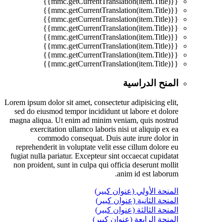
{{mmc.getCurrentTranslation(item.Title)}}
{{mmc.getCurrentTranslation(item.Title)}}
{{mmc.getCurrentTranslation(item.Title)}}
{{mmc.getCurrentTranslation(item.Title)}}
{{mmc.getCurrentTranslation(item.Title)}}
{{mmc.getCurrentTranslation(item.Title)}}
{{mmc.getCurrentTranslation(item.Title)}}
{{mmc.getCurrentTranslation(item.Title)}}
المنح الدراسية
Lorem ipsum dolor sit amet, consectetur adipisicing elit,
sed do eiusmod tempor incididunt ut labore et dolore
magna aliqua. Ut enim ad minim veniam, quis nostrud
exercitation ullamco laboris nisi ut aliquip ex ea
commodo consequat. Duis aute irure dolor in
reprehenderit in voluptate velit esse cillum dolore eu
fugiat nulla pariatur. Excepteur sint occaecat cupidatat
non proident, sunt in culpa qui officia deserunt mollit
anim id est laborum.
المنحة الأولي (عنوان كبير)
المنحة الثانية (عنوان كبير)
المنحة الثالثة (عنوان كبير)
المنحة الرابعة (عنوان كبير)