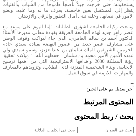
يستحقونه؛ حتى خرجت جيلاً ناضجاً طموحاً من الشباب والفتيات
ينظر إلى المستقبل بعين فاحصة، يعرف ما له وما عليه، ويضع
الأمور في نصابها، وعليه تبنى آمال التطور والرقي والازدهار.
وتابعت وكيلة الجامعة لشؤون الطالبات "إننا اليوم على موعد مع
عصر زاهر جديد لهذه الجامعة العريقة بقيادة معالي مديرها الأستاذ
الدكتور أحمد بن سالم العامري، الذي جاء ليواكب وقوف الوطن
على مشارف عصر جديد من عصور النهضة بقيادة سيدي خادم
الحرمين الشريفين الملك سلمان بن عبدالعزيز، وسمو سيدي ولي
عهده الأمين الأمير محمد بن سلمان –حفظهم الله- " مؤكدة تحقيق
رؤية المملكة 2030 وأهدافها الاستراتيجية التي من أهمها ترسيخ
الايجابية، وبناء الشخصية المتزنة لدى الطلاب، وتزويدهم بالمعارف
والمهارات اللازمة في سوق العمل.
--
آخر تعديل تم على الخبر:
المحتوى المرتبط
بحث / ربط المحتوى