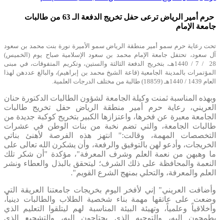
حرم أمير الرياض ترعى حفل تخريج الدفعة الـ 63 من طالبات
جامعة الإمام
​​​تحت رعاية حرم سمو أمير منطقة الرياض سمو الأميرة نورة بنت محمد بن سعود
آل سعود، تحتفل جامعة الإمام محمد بن سعود الإسلامية صباح يوم (الخميس)
28 / 7 / 1440هـ، بتخريج الدفعة الثالثة والستين، وتكريم المتفوقات، في مبنى
المؤتمرات بالمدينة الجامعية (قاعة الشيخ محمد بن إبراهيم)، والبالغ عددهن لهذا
العام 1439 / 1440هـ (18859) طالبة من مختلف الدرجات العلمية.
وبهذه المناسبة ثمنت وكيلة الجامعة لشؤون الطالبات الدكتورة حنان
العريني، رعاية حرم أمير منطقة الرياض حفل تخريج طالبات
الجامعة معبرة عن فخرها، واعتزازها الكبير بتخريج كوكبة جديدة من
طالبات الجامعة، والتي تضم نخبة من بنات الوطن في عشرات
التخصصات المهمة، وقالت:" انتهز هذه الفرصة لأهنئ بناتي
الخريجات، وأدعو لهن بالتوفيق والرفعة، وأن يشكرن الله تعالى على
ما وهبهن من نعمة العلم وشرف المعرفة"، مؤكدة "أن شكر تلك
النعمة والمحافظة على ذلك الشرف؛ ليتحقق بالبذل والعطاء ونشر
العلم والمعرفة، والتحلي بمنهج الشرع القويم".
وأضافت العريني" إني لأفخر اليوم بخريجات جامعتنا العريقة التي
وضعت على عاتقها مهمة بناء شخصية الطلاب والطالبات دينياً،
وأخلاقياً وعلمياً، وتهيئة البيئة المناسبة لهم ليتلقوا التعليم الذي
يطمحون إليه، والتوجيه الذي يحتاجون إليه، والتشجيع الذي