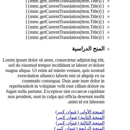
{{mmc.getCurrentTranslation(item.Title)}}
{{mmc.getCurrentTranslation(item.Title)}}
{{mmc.getCurrentTranslation(item.Title)}}
{{mmc.getCurrentTranslation(item.Title)}}
{{mmc.getCurrentTranslation(item.Title)}}
{{mmc.getCurrentTranslation(item.Title)}}
{{mmc.getCurrentTranslation(item.Title)}}
{{mmc.getCurrentTranslation(item.Title)}}
المنح الدراسية
Lorem ipsum dolor sit amet, consectetur adipisicing elit,
sed do eiusmod tempor incididunt ut labore et dolore
magna aliqua. Ut enim ad minim veniam, quis nostrud
exercitation ullamco laboris nisi ut aliquip ex ea
commodo consequat. Duis aute irure dolor in
reprehenderit in voluptate velit esse cillum dolore eu
fugiat nulla pariatur. Excepteur sint occaecat cupidatat
non proident, sunt in culpa qui officia deserunt mollit
anim id est laborum.
المنحة الأولي (عنوان كبير)
المنحة الثانية (عنوان كبير)
المنحة الثالثة (عنوان كبير)
المنحة الرابعة (عنوان كبير)