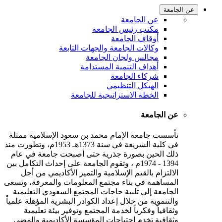
عن الجامعة
عن الجامعة
مكتب رئيس الجامعة
أوقاف الجامعة
وكالات الجامعة والجهات التابعة
مجالس ولجان الجامعة
أهداف التنمية المستدامة
شركاء الجامعة
الهيكل التنظيمي
الخطة الاستراتيجية للجامعة
عن الجامعة
تأسست جامعة الإمام محمد بن سعود الإسلامية ممثلة
في كلية الشريعة في سنة 1373هـ 1953م، وتطورت منذ
ذلك الحين بصورة جذرية حتى أصبحت جامعة في عام
1394 - 1974م ، وتقوم الجامعة على إحداث التكامل بين
الالتزام بالقيم الإسلامية والتميز الأكاديمي من أجل
المساهمة في بناء مجتمع المعلومات والمعرفة، وتسعى
الجامعة إلى تلبية حاجات المجتمع السعودي التعليمية
والتنموية من خلال إعداد الكوادر البشرية المؤهلة علمياً
وثقافياً وفكرياً لخدمة المجتمع وتوفير بيئة تعليمية
وثقافية تخدم احتياجات المؤسسة الأكاديمية والمضي