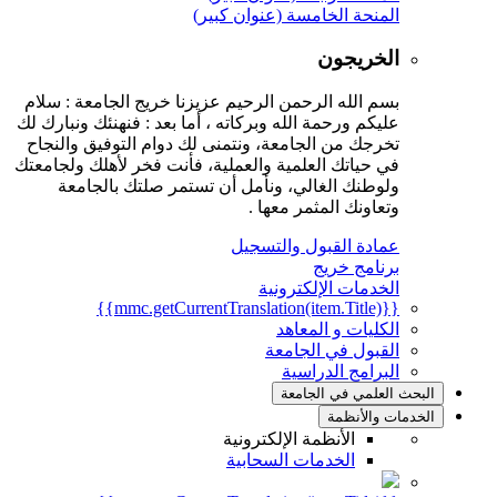
المنحة الخامسة (عنوان كبير)
الخريجون
بسم الله الرحمن الرحيم عزيزنا خريج الجامعة : سلام
عليكم ورحمة الله وبركاته ، أما بعد : فنهنئك ونبارك لك
تخرجك من الجامعة، ونتمنى لك دوام التوفيق والنجاح
في حياتك العلمية والعملية، فأنت فخر لأهلك ولجامعتك
ولوطنك الغالي، ونأمل أن تستمر صلتك بالجامعة
وتعاونك المثمر معها .
عمادة القبول والتسجيل
برنامج خريج
الخدمات الإلكترونية
{{mmc.getCurrentTranslation(item.Title)}}
الكليات و المعاهد
القبول في الجامعة
البرامج الدراسية
البحث العلمي في الجامعة
الخدمات والأنظمة
الأنظمة الإلكترونية
الخدمات السحابية