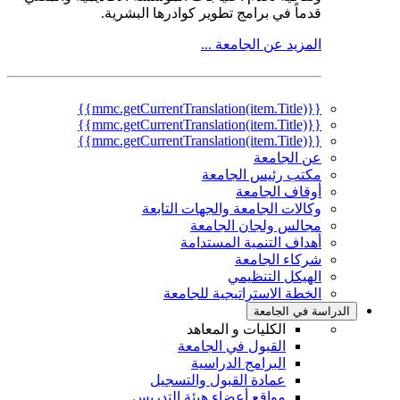
قدماً في برامج تطوير كوادرها البشرية.
المزيد عن الجامعة ...
{{mmc.getCurrentTranslation(item.Title)}}
{{mmc.getCurrentTranslation(item.Title)}}
{{mmc.getCurrentTranslation(item.Title)}}
عن الجامعة
مكتب رئيس الجامعة
أوقاف الجامعة
وكالات الجامعة والجهات التابعة
مجالس ولجان الجامعة
أهداف التنمية المستدامة
شركاء الجامعة
الهيكل التنظيمي
الخطة الاستراتيجية للجامعة
الدراسة في الجامعة
الكليات و المعاهد
القبول في الجامعة
البرامج الدراسية
عمادة القبول والتسجيل
مواقع أعضاء هيئة التدريس