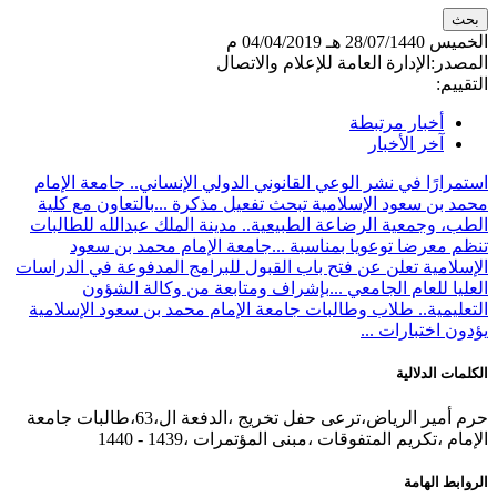
الخميس
28/07/1440 هـ
04/04/2019 م
المصدر:
الإدارة العامة للإعلام والاتصال
التقييم:
أخبار مرتبطة
آخر الأخبار
استمرارًا في نشر الوعي القانوني الدولي الإنساني.. جامعة الإمام
محمد بن سعود الإسلامية تبحث تفعيل مذكرة ...
بالتعاون مع كلية
الطب، وجمعية الرضاعة الطبيعية.. مدينة الملك عبدالله للطالبات
تنظم معرضا توعويا بمناسبة ...
جامعة الإمام محمد بن سعود
الإسلامية تعلن عن فتح باب القبول للبرامج المدفوعة في الدراسات
العليا للعام الجامعي ...
بإشراف ومتابعة من وكالة الشؤون
التعليمية.. طلاب وطالبات جامعة الإمام محمد بن سعود الإسلامية
يؤدون اختبارات ...
الكلمات الدلالية
حرم أمير الرياض،ترعى حفل تخريج ،الدفعة ال،63،طالبات جامعة
الإمام ،تكريم المتفوقات ،مبنى المؤتمرات ،1439 - 1440
الروابط الهامة