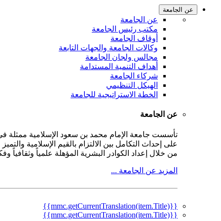
عن الجامعة
عن الجامعة
مكتب رئيس الجامعة
أوقاف الجامعة
وكالات الجامعة والجهات التابعة
مجالس ولجان الجامعة
أهداف التنمية المستدامة
شركاء الجامعة
الهيكل التنظيمي
الخطة الاستراتيجية للجامعة
عن الجامعة
على إحداث التكامل بين الالتزام بالقيم الإسلامية والتمي
من خلال إعداد الكوادر البشرية المؤهلة علمياً وثقافياً و
المزيد عن الجامعة ...
{{mmc.getCurrentTranslation(item.Title)}}
{{mmc.getCurrentTranslation(item.Title)}}