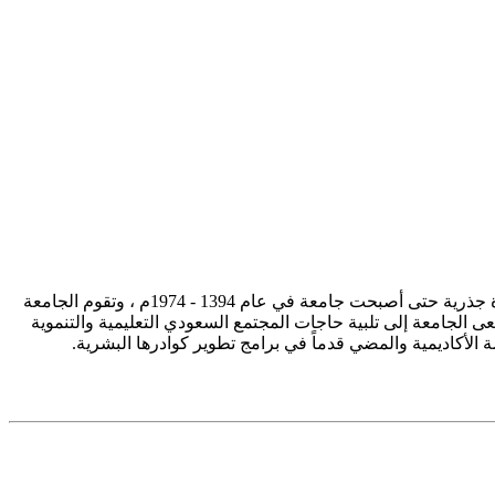
تأسست جامعة الإمام محمد بن سعود الإسلامية ممثلة في كلية الشريعة في سنة 1373هـ 1953م، وتطورت منذ ذلك الحين بصورة جذرية حتى أصبحت جامعة في عام 1394 - 1974م ، وتقوم الجامعة
ى الجامعة إلى تلبية حاجات المجتمع السعودي التعليمية والتنموية
سة الأكاديمية والمضي قدماً في برامج تطوير كوادرها البشرية.