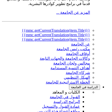
قدماً في برامج تطوير كوادرها البشرية.
المزيد عن الجامعة ...
{{mmc.getCurrentTranslation(item.Title)}}
{{mmc.getCurrentTranslation(item.Title)}}
{{mmc.getCurrentTranslation(item.Title)}}
عن الجامعة
مكتب رئيس الجامعة
أوقاف الجامعة
وكالات الجامعة والجهات التابعة
مجالس ولجان الجامعة
أهداف التنمية المستدامة
شركاء الجامعة
الهيكل التنظيمي
الخطة الاستراتيجية للجامعة
الدراسة في الجامعة
الكليات و المعاهد
القبول في الجامعة
البرامج الدراسية
عمادة القبول والتسجيل
مواقع أعضاء هيئة التدريس