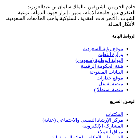
خادم الحرمين الشريفين ،،الملك سلمان بن عبدالعزيز،د.
العنقري،دور جامعة الإمام، مميز ، إبراز جهود، الدولة ، توعية
الشباب ، الانحرافات العقدية ،السلوكية،واجب الجامعات السعودية،
الأفكار الضالة
الروابط الهامة
موقع رؤية السعودية
وزارة التعليم
البوابة الوطنية (سعودي)
هيئة الحكومة الرقمية
البيانات المفتوحة
موقع جدارات
منصة تفاعل
منصة استطلاع
الوصول السريع
المكتبات
مركز الإرشاد النفسي والاجتماعي (عناية)
المشاركة الإلكترونية
ميثاق العملاء
الشروط والأحكام و إخلاء المسؤولية