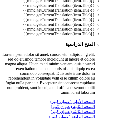
{{mmc.getCurrentTranslation(item.Title)}}
{{mmc.getCurrentTranslation(item.Title)}}
{{mmc.getCurrentTranslation(item.Title)}}
{{mmc.getCurrentTranslation(item.Title)}}
{{mmc.getCurrentTranslation(item.Title)}}
{{mmc.getCurrentTranslation(item.Title)}}
{{mmc.getCurrentTranslation(item.Title)}}
{{mmc.getCurrentTranslation(item.Title)}}
المنح الدراسية
Lorem ipsum dolor sit amet, consectetur adipisicing elit,
sed do eiusmod tempor incididunt ut labore et dolore
magna aliqua. Ut enim ad minim veniam, quis nostrud
exercitation ullamco laboris nisi ut aliquip ex ea
commodo consequat. Duis aute irure dolor in
reprehenderit in voluptate velit esse cillum dolore eu
fugiat nulla pariatur. Excepteur sint occaecat cupidatat
non proident, sunt in culpa qui officia deserunt mollit
anim id est laborum.
المنحة الأولي (عنوان كبير)
المنحة الثانية (عنوان كبير)
المنحة الثالثة (عنوان كبير)
المنحة الرابعة (عنوان كبير)