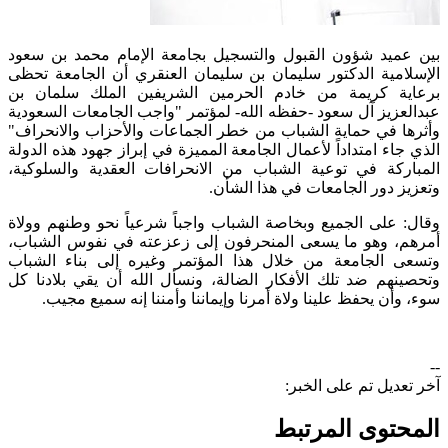
​بين عميد شؤون القبول والتسجيل بجامعة الإمام محمد بن سعود
الإسلامية الدكتور سليمان بن سليمان العنقري أن الجامعة تحظى
برعاية كريمة من خادم الحرمين الشريفين الملك سلمان بن
عبدالعزيز آل سعود -حفظه الله- لمؤتمر "واجب الجامعات السعودية
وأثرها في حماية الشباب من خطر الجماعات والأحزاب والانحراف"
الذي جاء امتداداً لأعمال الجامعة المميزة في إبراز جهود هذه الدولة
المباركة في توعية الشباب من الانحرافات العقدية والسلوكية،
وتعزيز دور الجامعات في هذا الشأن.
وقال: على الجميع وبخاصة الشباب واجباً شرعياً نحو وطنهم وولاة
أمرهم، وهو ما يسعى المنحرفون إلى زعزعته في نفوس الشباب،
وتسعى الجامعة من خلال هذا المؤتمر وغيره إلى بناء الشباب
وتحصينهم ضد تلك الأفكار الضالة، ونسأل الله أن يقي بلادنا كل
سوء، وأن يحفظ علينا ولاة أمرنا وإيماننا وأمننا إنه سميع مجيب.
--
آخر تعديل تم على الخبر:
المحتوى المرتبط