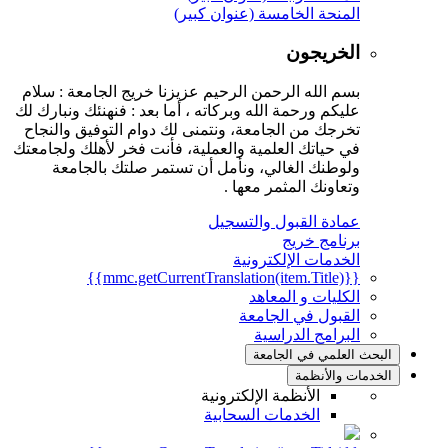
المنحة الخامسة (عنوان كبير)
الخريجون
بسم الله الرحمن الرحيم عزيزنا خريج الجامعة : سلام
عليكم ورحمة الله وبركاته ، أما بعد : فنهنئك ونبارك لك
تخرجك من الجامعة، ونتمنى لك دوام التوفيق والنجاح
في حياتك العلمية والعملية، فأنت فخر لأهلك ولجامعتك
ولوطنك الغالي، ونأمل أن تستمر صلتك بالجامعة
وتعاونك المثمر معها .
عمادة القبول والتسجيل
برنامج خريج
الخدمات الإلكترونية
{{mmc.getCurrentTranslation(item.Title)}}
الكليات و المعاهد
القبول في الجامعة
البرامج الدراسية
البحث العلمي في الجامعة
الخدمات والأنظمة
الأنظمة الإلكترونية
الخدمات السحابية