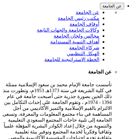
عن الجامعة
عن الجامعة
مكتب رئيس الجامعة
أوقاف الجامعة
وكالات الجامعة والجهات التابعة
مجالس ولجان الجامعة
أهداف التنمية المستدامة
شركاء الجامعة
الهيكل التنظيمي
الخطة الاستراتيجية للجامعة
عن الجامعة
تأسست جامعة الإمام محمد بن سعود الإسلامية ممثلة
في كلية الشريعة في سنة 1373هـ 1953م، وتطورت منذ
ذلك الحين بصورة جذرية حتى أصبحت جامعة في عام
1394 - 1974م ، وتقوم الجامعة على إحداث التكامل بين
الالتزام بالقيم الإسلامية والتميز الأكاديمي من أجل
المساهمة في بناء مجتمع المعلومات والمعرفة، وتسعى
الجامعة إلى تلبية حاجات المجتمع السعودي التعليمية
والتنموية من خلال إعداد الكوادر البشرية المؤهلة علمياً
وثقافياً وفكرياً لخدمة المجتمع وتوفير بيئة تعليمية
وثقافية تخدم احتياجات المؤسسة الأكاديمية والمضي