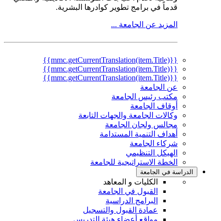
قدماً في برامج تطوير كوادرها البشرية.
المزيد عن الجامعة ...
{{mmc.getCurrentTranslation(item.Title)}}
{{mmc.getCurrentTranslation(item.Title)}}
{{mmc.getCurrentTranslation(item.Title)}}
عن الجامعة
مكتب رئيس الجامعة
أوقاف الجامعة
وكالات الجامعة والجهات التابعة
مجالس ولجان الجامعة
أهداف التنمية المستدامة
شركاء الجامعة
الهيكل التنظيمي
الخطة الاستراتيجية للجامعة
الدراسة في الجامعة
الكليات و المعاهد
القبول في الجامعة
البرامج الدراسية
عمادة القبول والتسجيل
مواقع أعضاء هيئة التدريس