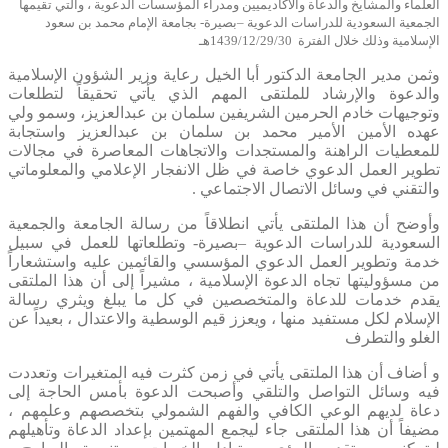
العلماء والمشايخ والدعاة والأكاديميين ومدراء المؤسسات الدعوية ، والتي تقيمها
الجمعية السعودية للدراسات الدعوية –بصيرة- بجامعة الإمام محمد بن سعود
الإسلامية وذلك خلال الفترة 1439/12/29/30هـ
وثمن مدير الجامعة الدكتور أبا الخيل رعاية وزير الشؤون الإسلامية
والدعوة والإرشاد للملتقى المهم الذي يأتي تحقيقاً لتطلعات
وتوجيهات خادم الحرمين الشريفين سلمان بن عبدالعزيز، وسمو ولي
عهده الأمين الأمير محمد بن سلمان بن عبدالعزيز واستجابة
للمعطيات الراهنة والمستجدات والاتجاهات المعاصرة في مجالات
تطوير العمل الدعوي خاصة في ظل الانفجار الإعلامي والمعلوماتي
والتقني في وسائل الاتصال الاجتماعي .
وأوضح أن هذا الملتقى يأتي انطلاقاً من رسالة الجامعة والجمعية
السعودية للدراسات الدعوية –بصيرة- وتطلعاتها للعمل في سبيل
خدمة وتطوير العمل الدعوي المؤسسي والقائمين عليه واستشعاراً
من مسؤوليتها تجاه الدعوة الإسلامية ، مشيراً إلى أن هذا الملتقى
يقدم خدمات للدعاة والمتخصصين في كل ما يبلغ ويثري رسالة
الإسلام لكل مستفيد منها ، ويعزز قيم الوسطية والاعتدال ، بعيداً عن
الغلو والتطرف
و أضاف أن هذا الملتقى يأتي في زمن كثرت فيه المتغيرات وتعددت
فيه وسائل التواصل والتلقي وأصبحت الدعوة بأمس الحاجة إلى
دعاة لديهم الوعي الكافي والفهم الشمولي بتخصصهم وعلمهم ،
مضيفاً أن هذا الملتقى جاء ليجمع المهتمين بإعداد الدعاة وتأهيلهم