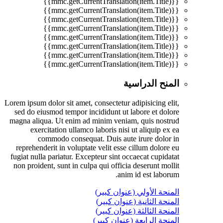
{{mmc.getCurrentTranslation(item.Title)}}
{{mmc.getCurrentTranslation(item.Title)}}
{{mmc.getCurrentTranslation(item.Title)}}
{{mmc.getCurrentTranslation(item.Title)}}
{{mmc.getCurrentTranslation(item.Title)}}
{{mmc.getCurrentTranslation(item.Title)}}
{{mmc.getCurrentTranslation(item.Title)}}
{{mmc.getCurrentTranslation(item.Title)}}
المنح الدراسية
Lorem ipsum dolor sit amet, consectetur adipisicing elit,
sed do eiusmod tempor incididunt ut labore et dolore
magna aliqua. Ut enim ad minim veniam, quis nostrud
exercitation ullamco laboris nisi ut aliquip ex ea
commodo consequat. Duis aute irure dolor in
reprehenderit in voluptate velit esse cillum dolore eu
fugiat nulla pariatur. Excepteur sint occaecat cupidatat
non proident, sunt in culpa qui officia deserunt mollit
anim id est laborum.
المنحة الأولي (عنوان كبير)
المنحة الثانية (عنوان كبير)
المنحة الثالثة (عنوان كبير)
المنحة الرابعة (عنوان كبير)