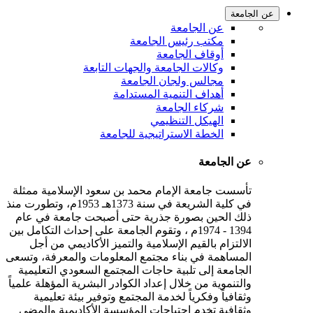
عن الجامعة
عن الجامعة
مكتب رئيس الجامعة
أوقاف الجامعة
وكالات الجامعة والجهات التابعة
مجالس ولجان الجامعة
أهداف التنمية المستدامة
شركاء الجامعة
الهيكل التنظيمي
الخطة الاستراتيجية للجامعة
عن الجامعة
تأسست جامعة الإمام محمد بن سعود الإسلامية ممثلة
في كلية الشريعة في سنة 1373هـ 1953م، وتطورت منذ
ذلك الحين بصورة جذرية حتى أصبحت جامعة في عام
1394 - 1974م ، وتقوم الجامعة على إحداث التكامل بين
الالتزام بالقيم الإسلامية والتميز الأكاديمي من أجل
المساهمة في بناء مجتمع المعلومات والمعرفة، وتسعى
الجامعة إلى تلبية حاجات المجتمع السعودي التعليمية
والتنموية من خلال إعداد الكوادر البشرية المؤهلة علمياً
وثقافياً وفكرياً لخدمة المجتمع وتوفير بيئة تعليمية
وثقافية تخدم احتياجات المؤسسة الأكاديمية والمضي