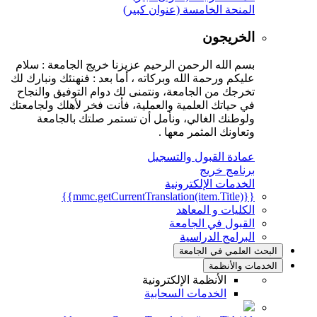
المنحة الخامسة (عنوان كبير)
الخريجون
بسم الله الرحمن الرحيم عزيزنا خريج الجامعة : سلام
عليكم ورحمة الله وبركاته ، أما بعد : فنهنئك ونبارك لك
تخرجك من الجامعة، ونتمنى لك دوام التوفيق والنجاح
في حياتك العلمية والعملية، فأنت فخر لأهلك ولجامعتك
ولوطنك الغالي، ونأمل أن تستمر صلتك بالجامعة
وتعاونك المثمر معها .
عمادة القبول والتسجيل
برنامج خريج
الخدمات الإلكترونية
{{mmc.getCurrentTranslation(item.Title)}}
الكليات و المعاهد
القبول في الجامعة
البرامج الدراسية
البحث العلمي في الجامعة
الخدمات والأنظمة
الأنظمة الإلكترونية
الخدمات السحابية