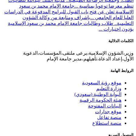
الطب، وجمعية الرضاعة الطبيعية.. مدينة الملك عبدالله للطالبات
تنظم معرضا توعويا بمناسبة ...
جامعة الإمام محمد بن سعود
الإسلامية تعلن عن فتح باب القبول للبرامج المدفوعة في الدراسات
العليا للعام الجامعي ...
بإشراف ومتابعة من وكالة الشؤون
التعليمية.. طلاب وطالبات جامعة الإمام محمد بن سعود الإسلامية
يؤدون اختبارات ...
الكلمات الدلالية
وزير،الشؤون الإسلامية،يرعى ملتقى،المؤسسات،الدعوية
الأول،إعداد الدعاة،تأهيلهم،مدير جامعة الإمام
الروابط الهامة
موقع رؤية السعودية
وزارة التعليم
البوابة الوطنية (سعودي)
هيئة الحكومة الرقمية
البيانات المفتوحة
موقع جدارات
منصة تفاعل
منصة استطلاع
الوصول السريع