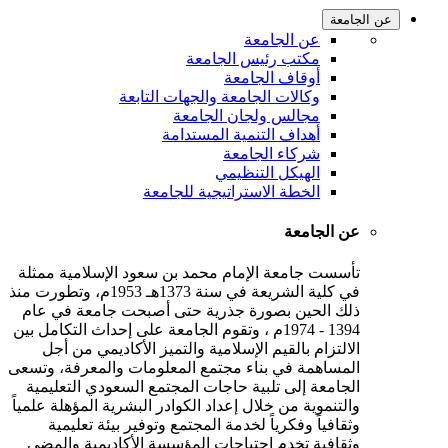
عن الجامعة
عن الجامعة
مكتب رئيس الجامعة
أوقاف الجامعة
وكالات الجامعة والجهات التابعة
مجالس ولجان الجامعة
أهداف التنمية المستدامة
شركاء الجامعة
الهيكل التنظيمي
الخطة الاستراتيجية للجامعة
عن الجامعة
تأسست جامعة الإمام محمد بن سعود الإسلامية ممثلة
في كلية الشريعة في سنة 1373هـ 1953م، وتطورت منذ
ذلك الحين بصورة جذرية حتى أصبحت جامعة في عام
1394 - 1974م ، وتقوم الجامعة على إحداث التكامل بين
الالتزام بالقيم الإسلامية والتميز الأكاديمي من أجل
المساهمة في بناء مجتمع المعلومات والمعرفة، وتسعى
الجامعة إلى تلبية حاجات المجتمع السعودي التعليمية
والتنموية من خلال إعداد الكوادر البشرية المؤهلة علمياً
وثقافياً وفكرياً لخدمة المجتمع وتوفير بيئة تعليمية
وثقافية تخدم احتياجات المؤسسة الأكاديمية والمضي