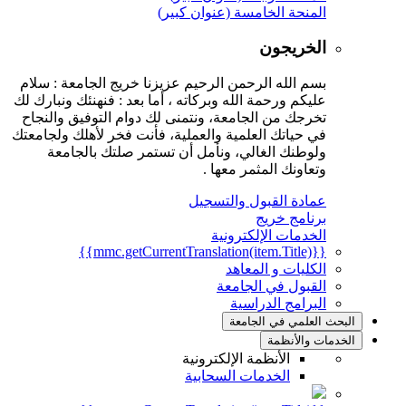
المنحة الخامسة (عنوان كبير)
الخريجون
بسم الله الرحمن الرحيم عزيزنا خريج الجامعة : سلام
عليكم ورحمة الله وبركاته ، أما بعد : فنهنئك ونبارك لك
تخرجك من الجامعة، ونتمنى لك دوام التوفيق والنجاح
في حياتك العلمية والعملية، فأنت فخر لأهلك ولجامعتك
ولوطنك الغالي، ونأمل أن تستمر صلتك بالجامعة
وتعاونك المثمر معها .
عمادة القبول والتسجيل
برنامج خريج
الخدمات الإلكترونية
{{mmc.getCurrentTranslation(item.Title)}}
الكليات و المعاهد
القبول في الجامعة
البرامج الدراسية
البحث العلمي في الجامعة
الخدمات والأنظمة
الأنظمة الإلكترونية
الخدمات السحابية