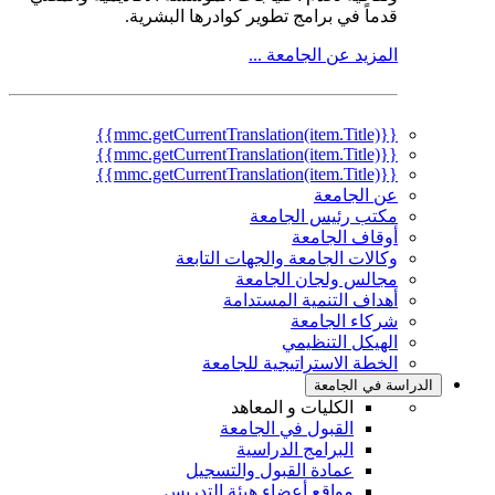
قدماً في برامج تطوير كوادرها البشرية.
المزيد عن الجامعة ...
{{mmc.getCurrentTranslation(item.Title)}}
{{mmc.getCurrentTranslation(item.Title)}}
{{mmc.getCurrentTranslation(item.Title)}}
عن الجامعة
مكتب رئيس الجامعة
أوقاف الجامعة
وكالات الجامعة والجهات التابعة
مجالس ولجان الجامعة
أهداف التنمية المستدامة
شركاء الجامعة
الهيكل التنظيمي
الخطة الاستراتيجية للجامعة
الدراسة في الجامعة
الكليات و المعاهد
القبول في الجامعة
البرامج الدراسية
عمادة القبول والتسجيل
مواقع أعضاء هيئة التدريس