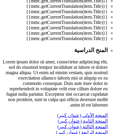
{{mmc.getCurrentTranslation(item.Title)}}
{{mmc.getCurrentTranslation(item.Title)}}
{{mmc.getCurrentTranslation(item.Title)}}
{{mmc.getCurrentTranslation(item.Title)}}
{{mmc.getCurrentTranslation(item.Title)}}
{{mmc.getCurrentTranslation(item.Title)}}
{{mmc.getCurrentTranslation(item.Title)}}
{{mmc.getCurrentTranslation(item.Title)}}
المنح الدراسية
Lorem ipsum dolor sit amet, consectetur adipisicing elit,
sed do eiusmod tempor incididunt ut labore et dolore
magna aliqua. Ut enim ad minim veniam, quis nostrud
exercitation ullamco laboris nisi ut aliquip ex ea
commodo consequat. Duis aute irure dolor in
reprehenderit in voluptate velit esse cillum dolore eu
fugiat nulla pariatur. Excepteur sint occaecat cupidatat
non proident, sunt in culpa qui officia deserunt mollit
anim id est laborum.
المنحة الأولي (عنوان كبير)
المنحة الثانية (عنوان كبير)
المنحة الثالثة (عنوان كبير)
المنحة الرابعة (عنوان كبير)