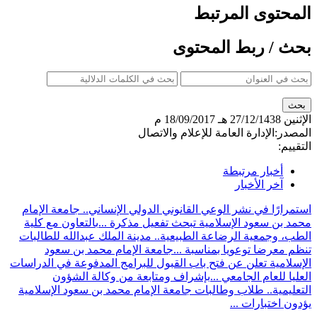
المحتوى المرتبط
بحث / ربط المحتوى
الإثنين
27/12/1438 هـ
18/09/2017 م
المصدر:
الإدارة العامة للإعلام والاتصال
التقييم:
أخبار مرتبطة
آخر الأخبار
استمرارًا في نشر الوعي القانوني الدولي الإنساني.. جامعة الإمام
محمد بن سعود الإسلامية تبحث تفعيل مذكرة ...
بالتعاون مع كلية
الطب، وجمعية الرضاعة الطبيعية.. مدينة الملك عبدالله للطالبات
تنظم معرضا توعويا بمناسبة ...
جامعة الإمام محمد بن سعود
الإسلامية تعلن عن فتح باب القبول للبرامج المدفوعة في الدراسات
العليا للعام الجامعي ...
بإشراف ومتابعة من وكالة الشؤون
التعليمية.. طلاب وطالبات جامعة الإمام محمد بن سعود الإسلامية
يؤدون اختبارات ...