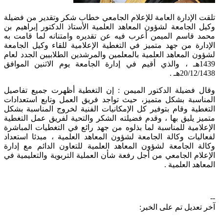
​تلقت الإدارة العامة للإعلام الجامعي خطاب شكر وتقدير من فضيلة
وكيل الجامعة لشؤون المعاهد العلمية الأستاذ الدكتور إبراهيم بن
محمد قاسم الميمن أعرب فیه عن تقدیره وامتنانه لما قامت به
الإدارة من جھد متمیز في التغطیة الإعلامیة للقاء وكيل الجامعة
لشؤون المعاهد العلمية بالمعلمين والمرشدين الطلابيين الجدد لعام
1439هـ ، والذي أقيم في إدارة الجامعة يوم الاثنين الموافق
20/12/1438هـ .
وقال فضيلة الدكتور الميمن : إن التغطیة أظھرت جمیع تفاصیل
المناسبة بشكل متمیز، حیث تواجد فريق العمل وتابع استعدادات
التغطیة وقام بتوفیر كل الإمكانیات الفنیة لخروج المناسبة بشكل
متمیز یلیق بها ، وقدم فضيلته الشكر والتحیة لفريق عمل التغطیة
الإعلامیة للمناسبة لما بذلوه من جھد رائع في التغطیات المباشرة
لفعاليات وكالة الجامعة لشؤون المعاهد العلمية ، مبدئا استعداد
وكالة الجامعة لشؤون المعاهد العلمية للتعاون الدائم مع إدارة
الإعلام الجامعي من أجل رفعة شأن العملية التربوية والتعليمية في
المعاهد العلمية .
--
آخر تعديل تم على الخبر: