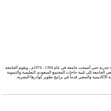
تأسست جامعة الإمام محمد بن سعود الإسلامية ممثلة في كلية الشريعة في سنة 1373هـ 1953م، وتطورت منذ ذلك الحين بصورة جذرية حتى أصبحت جامعة في عام 1394 - 1974م ، وتقوم الجامعة
ى الجامعة إلى تلبية حاجات المجتمع السعودي التعليمية والتنموية
سة الأكاديمية والمضي قدماً في برامج تطوير كوادرها البشرية.