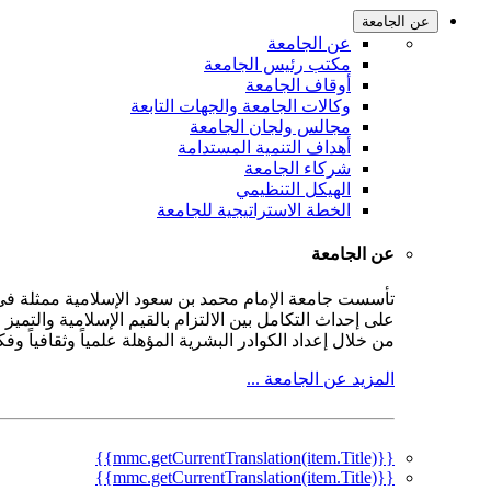
عن الجامعة
عن الجامعة
مكتب رئيس الجامعة
أوقاف الجامعة
وكالات الجامعة والجهات التابعة
مجالس ولجان الجامعة
أهداف التنمية المستدامة
شركاء الجامعة
الهيكل التنظيمي
الخطة الاستراتيجية للجامعة
عن الجامعة
على إحداث التكامل بين الالتزام بالقيم الإسلامية والتمي
من خلال إعداد الكوادر البشرية المؤهلة علمياً وثقافياً و
المزيد عن الجامعة ...
{{mmc.getCurrentTranslation(item.Title)}}
{{mmc.getCurrentTranslation(item.Title)}}