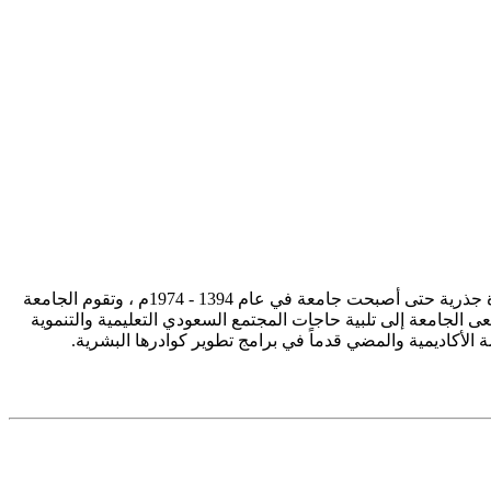
تأسست جامعة الإمام محمد بن سعود الإسلامية ممثلة في كلية الشريعة في سنة 1373هـ 1953م، وتطورت منذ ذلك الحين بصورة جذرية حتى أصبحت جامعة في عام 1394 - 1974م ، وتقوم الجامعة
ى الجامعة إلى تلبية حاجات المجتمع السعودي التعليمية والتنموية
سة الأكاديمية والمضي قدماً في برامج تطوير كوادرها البشرية.