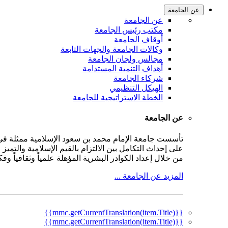
عن الجامعة
عن الجامعة
مكتب رئيس الجامعة
أوقاف الجامعة
وكالات الجامعة والجهات التابعة
مجالس ولجان الجامعة
أهداف التنمية المستدامة
شركاء الجامعة
الهيكل التنظيمي
الخطة الاستراتيجية للجامعة
عن الجامعة
على إحداث التكامل بين الالتزام بالقيم الإسلامية والتمي
من خلال إعداد الكوادر البشرية المؤهلة علمياً وثقافياً و
المزيد عن الجامعة ...
{{mmc.getCurrentTranslation(item.Title)}}
{{mmc.getCurrentTranslation(item.Title)}}