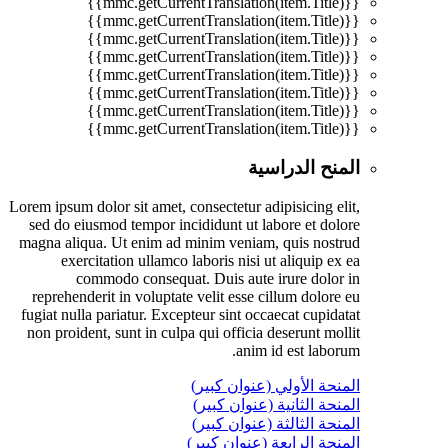
{{mmc.getCurrentTranslation(item.Title)}}
{{mmc.getCurrentTranslation(item.Title)}}
{{mmc.getCurrentTranslation(item.Title)}}
{{mmc.getCurrentTranslation(item.Title)}}
{{mmc.getCurrentTranslation(item.Title)}}
{{mmc.getCurrentTranslation(item.Title)}}
{{mmc.getCurrentTranslation(item.Title)}}
{{mmc.getCurrentTranslation(item.Title)}}
المنح الدراسية
Lorem ipsum dolor sit amet, consectetur adipisicing elit,
sed do eiusmod tempor incididunt ut labore et dolore
magna aliqua. Ut enim ad minim veniam, quis nostrud
exercitation ullamco laboris nisi ut aliquip ex ea
commodo consequat. Duis aute irure dolor in
reprehenderit in voluptate velit esse cillum dolore eu
fugiat nulla pariatur. Excepteur sint occaecat cupidatat
non proident, sunt in culpa qui officia deserunt mollit
anim id est laborum.
المنحة الأولي (عنوان كبير)
المنحة الثانية (عنوان كبير)
المنحة الثالثة (عنوان كبير)
المنحة الرابعة (عنوان كبير)