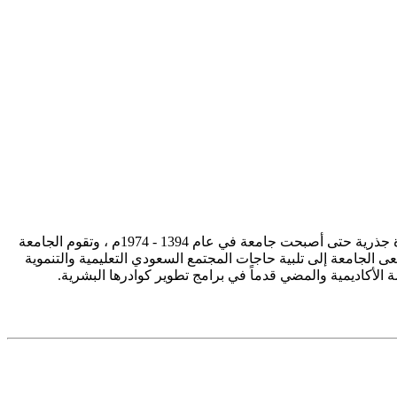
تأسست جامعة الإمام محمد بن سعود الإسلامية ممثلة في كلية الشريعة في سنة 1373هـ 1953م، وتطورت منذ ذلك الحين بصورة جذرية حتى أصبحت جامعة في عام 1394 - 1974م ، وتقوم الجامعة
ى الجامعة إلى تلبية حاجات المجتمع السعودي التعليمية والتنموية
سة الأكاديمية والمضي قدماً في برامج تطوير كوادرها البشرية.