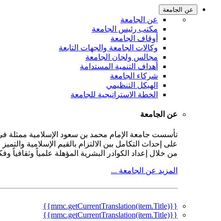
عن الجامعة
عن الجامعة
مكتب رئيس الجامعة
أوقاف الجامعة
وكالات الجامعة والجهات التابعة
مجالس ولجان الجامعة
أهداف التنمية المستدامة
شركاء الجامعة
الهيكل التنظيمي
الخطة الاستراتيجية للجامعة
عن الجامعة
على إحداث التكامل بين الالتزام بالقيم الإسلامية والتمي
من خلال إعداد الكوادر البشرية المؤهلة علمياً وثقافياً و
المزيد عن الجامعة ...
{{mmc.getCurrentTranslation(item.Title)}}
{{mmc.getCurrentTranslation(item.Title)}}